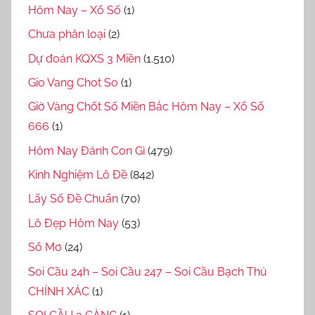
Hôm Nay – Xổ Số
(1)
Chưa phân loại
(2)
Dự đoán KQXS 3 Miền
(1.510)
Gio Vang Chot So
(1)
Giờ Vàng Chốt Số Miền Bắc Hôm Nay – Xổ Số
666
(1)
Hôm Nay Đánh Con Gì
(479)
Kinh Nghiệm Lô Đề
(842)
Lấy Số Đề Chuẩn
(70)
Lô Đẹp Hôm Nay
(53)
Sổ Mơ
(24)
Soi Cầu 24h – Soi Cầu 247 – Soi Cầu Bạch Thủ
CHÍNH XÁC
(1)