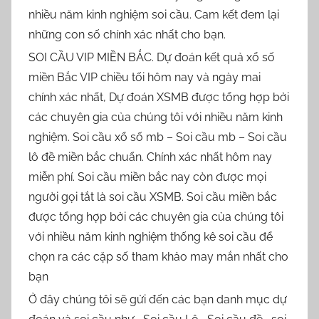
nhiều năm kinh nghiệm soi cầu. Cam kết đem lại
những con số chính xác nhất cho bạn.
SOI CẦU VIP MIỀN BẮC. Dự đoán kết quả xổ số
miền Bắc VIP chiều tối hôm nay và ngày mai
chính xác nhất, Dự đoán XSMB được tổng hợp bởi
các chuyên gia của chúng tôi với nhiều năm kinh
nghiệm. Soi cầu xổ số mb – Soi cầu mb – Soi cầu
lô đề miền bắc chuẩn. Chính xác nhất hôm nay
miễn phí. Soi cầu miền bắc nay còn được mọi
người gọi tắt là soi cầu XSMB. Soi cầu miền bắc
được tổng hợp bởi các chuyên gia của chúng tôi
với nhiều năm kinh nghiệm thống kê soi cầu để
chọn ra các cặp số tham khảo may mắn nhất cho
bạn
Ở đây chúng tôi sẽ gửi đến các bạn danh mục dự