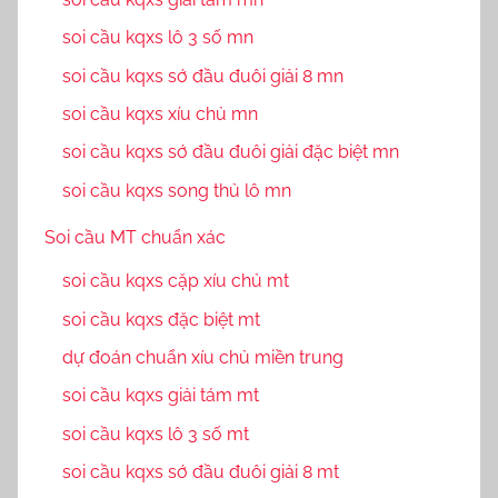
soi cầu kqxs lô 3 số mn
soi cầu kqxs sớ đầu đuôi giải 8 mn
soi cầu kqxs xíu chủ mn
soi cầu kqxs sớ đầu đuôi giải đặc biệt mn
soi cầu kqxs song thủ lô mn
Soi cầu MT chuẩn xác
soi cầu kqxs cặp xíu chủ mt
soi cầu kqxs đặc biệt mt
dự đoán chuẩn xíu chủ miền trung
soi cầu kqxs giải tám mt
soi cầu kqxs lô 3 số mt
soi cầu kqxs sớ đầu đuôi giải 8 mt