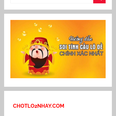
CHOTLO2NHAY.COM