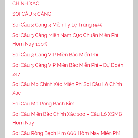
CHÍNH XÁC
SOI CẦU 3 CÀNG
Soi Cầu 3 Càng 3 Miền Tỷ Lệ Trúng 99%
Soi Cầu 3 Càng Miền Nam Cực Chuẩn Miễn Phí
Hôm Nay 100%
Soi Cầu 3 Càng VIP Miền Bắc Miễn Phí
Soi Cầu 3 Càng VIP Miền Bắc Miễn Phí – Dự Đoán
247
Soi Cầu Mb Chính Xác Miễn Phí Soi Cầu Lô Chính
Xác
Soi Cau Mb Rong Bach Kim
Soi Cầu Miền Bắc Chính Xác 100 – Cầu Lô XSMB
Hôm Nay
Soi Cầu Rồng Bạch Kim 666 Hôm Nay Miễn Phí