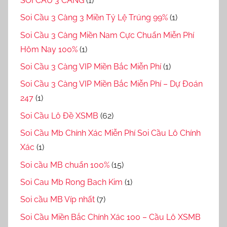
SOI CẦU 3 CÀNG
(1)
Soi Cầu 3 Càng 3 Miền Tỷ Lệ Trúng 99%
(1)
Soi Cầu 3 Càng Miền Nam Cực Chuẩn Miễn Phí
Hôm Nay 100%
(1)
Soi Cầu 3 Càng VIP Miền Bắc Miễn Phí
(1)
Soi Cầu 3 Càng VIP Miền Bắc Miễn Phí – Dự Đoán
247
(1)
Soi Cầu Lô Đề XSMB
(62)
Soi Cầu Mb Chính Xác Miễn Phí Soi Cầu Lô Chính
Xác
(1)
Soi cầu MB chuẩn 100%
(15)
Soi Cau Mb Rong Bach Kim
(1)
Soi cầu MB Víp nhất
(7)
Soi Cầu Miền Bắc Chính Xác 100 – Cầu Lô XSMB