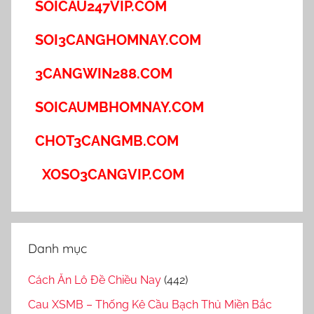
SOICAU247VIP.COM
SOI3CANGHOMNAY.COM
3CANGWIN288.COM
SOICAUMBHOMNAY.COM
CHOT3CANGMB.COM
XOSO3CANGVIP.COM
Danh mục
Cách Ăn Lô Đề Chiều Nay
(442)
Cau XSMB – Thống Kê Cầu Bạch Thủ Miền Bắc