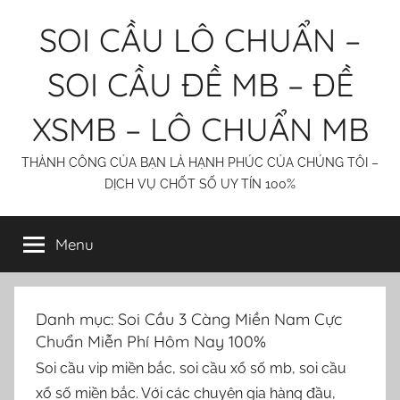
Skip
SOI CẦU LÔ CHUẨN –
to
content
SOI CẦU ĐỀ MB – ĐỀ
XSMB – LÔ CHUẨN MB
THÀNH CÔNG CỦA BẠN LÀ HẠNH PHÚC CỦA CHÚNG TÔI –
DỊCH VỤ CHỐT SỐ UY TÍN 100%
Menu
Danh mục:
Soi Cầu 3 Càng Miền Nam Cực
Chuẩn Miễn Phí Hôm Nay 100%
Soi cầu vip miền bắc, soi cầu xổ số mb, soi cầu
xổ số miền bắc. Với các chuyên gia hàng đầu,