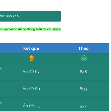
êm 400.000đ để hệ thống hiển thị cầu ngày:
Kết quả
Theo
,
Ăn đề 67
848
,
Ăn đề 60
894
,
Ăn đề 25
937