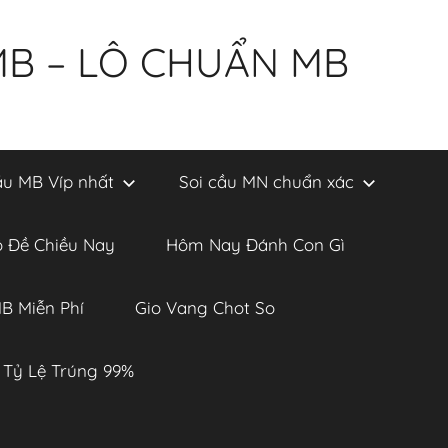
SMB – LÔ CHUẨN MB
ầu MB Víp nhất
Soi cầu MN chuẩn xác
ô Đề Chiều Nay
Hôm Nay Đánh Con Gì
MB Miễn Phí
Gio Vang Chot So
 Tỷ Lệ Trúng 99%