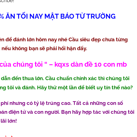
scribe!
00% ĂN TỐI NAY MẬT BÁO TỪ TRƯỜNG
iền để đánh lớn hôm nay nhé Cầu siêu đẹp chưa từng
 nếu không bạn sẽ phải hối hận đấy.
của chúng tôi “ – kqxs dàn đề 10 con mb
 dẫn đến thua lớn. Cầu chuẩn chính xác thì chúng tôi
ng tôi và đánh. Hãy thử một lần để biết uy tín thế nào?
 phí nhưng có tỷ lệ trúng cao. Tất cả những con số
oán điện tử và con người. Bạn hãy hợp tác với chúng tôi
lãi lớn!