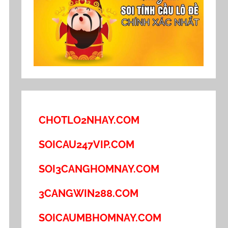
CHOTLO2NHAY.COM
SOICAU247VIP.COM
SOI3CANGHOMNAY.COM
3CANGWIN288.COM
SOICAUMBHOMNAY.COM