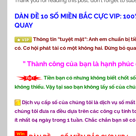
Thank you for reading this post, don't forget to sub
DÀN ĐỀ 10 SỐ MIỀN BẮC CỰC VIP: 1
QUAY
Thông tin “tuyệt mật“: Anh em chuẩn bị t
có. Cơ hội phát tài có một không hai. Đừng bỏ qua
”
Thành công của bạn là hạnh phúc 
Tiền bạn có nhưng không biết chốt số
không thiếu. Vậy tại sao bạn không lấy số của chú
Dịch vụ cấp số của chúng tôi là dịch vụ số mất
chúng tôi đưa ra đều
dựa trên các công cụ tính t
ít nhất 04 ngày trong 1 tuần. Chắc chắn bạn sẽ có 