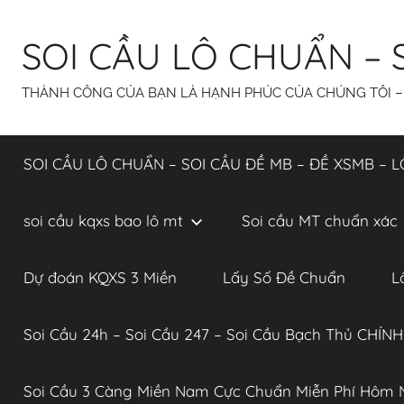
Skip
to
SOI CẦU LÔ CHUẨN – 
content
THÀNH CÔNG CỦA BẠN LÀ HẠNH PHÚC CỦA CHÚNG TÔI – D
SOI CẦU LÔ CHUẨN – SOI CẦU ĐỀ MB – ĐỀ XSMB – 
soi cầu kqxs bao lô mt
Soi cầu MT chuẩn xác
Dự đoán KQXS 3 Miền
Lấy Số Đề Chuẩn
L
Soi Cầu 24h – Soi Cầu 247 – Soi Cầu Bạch Thủ CHÍN
Soi Cầu 3 Càng Miền Nam Cực Chuẩn Miễn Phí Hôm 