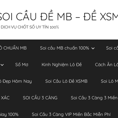
SOI CẦU ĐỀ MB – ĐỀ X
ỊCH VỤ CHỐT SỐ UY TÍN 100%
LÔ CHUẨN MB
Soi cầu MB chuẩn 100%
Soi c
Sổ Mơ
Kinh Nghiệm Lô Đề
Cách Ăn L
ô Đẹp Hôm Nay
Soi Cầu Lô Đề XSMB
Soi Lô 
H XÁC
SOI CẦU 3 CÀNG
Soi Cầu 3 Càng 3 Miền
Nay 100%
Soi Cầu 3 Càng VIP Miền Bắc Miễn Phí