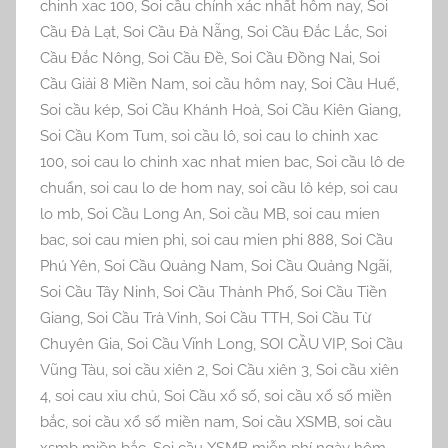
chinh xac 100
,
Soi cầu chính xác nhất hôm nay
,
Soi
Cầu Đà Lạt
,
Soi Cầu Đà Nẵng
,
Soi Cầu Đắc Lắc
,
Soi
Cầu Đắc Nông
,
Soi Cầu Đề
,
Soi Cầu Đồng Nai
,
Soi
Cầu Giải 8 Miền Nam
,
soi cầu hôm nay
,
Soi Cầu Huế
,
Soi cầu kép
,
Soi Cầu Khánh Hoà
,
Soi Cầu Kiên Giang
,
Soi Cầu Kom Tum
,
soi cầu lô
,
soi cau lo chinh xac
100
,
soi cau lo chinh xac nhat mien bac
,
Soi cầu lô de
chuẩn
,
soi cau lo de hom nay
,
soi cầu lô kép
,
soi cau
lo mb
,
Soi Cầu Long An
,
Soi cầu MB
,
soi cau mien
bac
,
soi cau mien phi
,
soi cau mien phi 888
,
Soi Cầu
Phú Yên
,
Soi Cầu Quảng Nam
,
Soi Cầu Quảng Ngãi
,
Soi Cầu Tây Ninh
,
Soi Cầu Thành Phố
,
Soi Cầu Tiền
Giang
,
Soi Cầu Trà Vinh
,
Soi Cầu TTH
,
Soi Cầu Từ
Chuyên Gia
,
Soi Cầu Vĩnh Long
,
SOI CẦU VIP
,
Soi Cầu
Vũng Tàu
,
soi cầu xiên 2
,
Soi Cầu xiên 3
,
Soi cầu xiên
4
,
soi cau xỉu chủ
,
Soi Cầu xổ số
,
soi cầu xổ số miền
bắc
,
soi cầu xổ số miền nam
,
Soi cầu XSMB
,
soi cầu
xsmb miền bắc
,
Soi cầu XSMB miễn phí ngày hôm