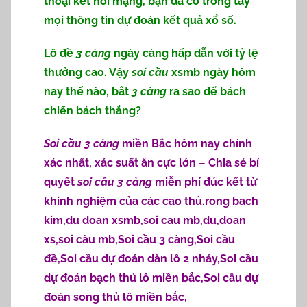
thoại kết nối mạng, bạn đã có trong tay
mọi thông tin dự đoán kết quả xổ số.
Lô đề
3 càng
ngày càng hấp dẫn với tỷ lệ
thưởng cao. Vậy
soi cầu
xsmb ngày hôm
nay thế nào, bắt
3 càng
ra sao để bách
chiến bách thắng?
Soi cầu 3 càng
miền Bắc hôm nay chính
xác nhất, xác suất ăn cực lớn – Chia sẻ bí
quyết
soi cầu 3 càng
miễn phí đúc kết từ
khinh nghiệm của các cao thủ.rong bach
kim,du doan xsmb,soi cau mb,du,doan
xs,soi càu mb,Soi cầu 3 càng,Soi cầu
đề,Soi cầu dự đoán dàn lô 2 nháy,Soi cầu
dự đoán bạch thủ lô miền bắc,Soi cầu dự
đoán song thủ lô miền bắc,