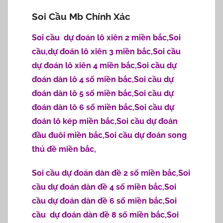
Soi Cầu Mb Chính Xác
Soi cầu
dự đoán lô xiên 2 miền bắc,Soi
cầu,dự đoán lô xiên 3 miền bắc,Soi cầu
dự đoán lô xiên 4 miền bắc,Soi cầu dự
đoán dàn lô 4 số miền bắc,Soi cầu dự
đoán dàn lô 5 số miền bắc,Soi cầu dự
đoán dàn lô 6 số miền bắc,Soi cầu dự
đoán lô kép miền bắc,Soi cầu dự đoán
đầu đuôi miền bắc,Soi cầu dự đoán song
thủ đề miền bắc,
Soi cầu dự đoán dàn đề 2 số miền bắc,Soi
cầu dự đoán dàn đề 4 số miền bắc,Soi
cầu dự đoán dàn đề 6 số miền bắc,Soi
cầu
dự đoán dàn đề 8 số miền bắc,Soi