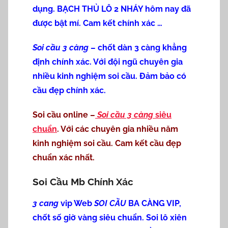
dụng. BẠCH THỦ LÔ 2 NHÁY hôm nay đã
được bật mí. Cam kết chính xác …
Soi cầu 3 càng
– chốt dàn 3 càng khẳng
định chính xác. Với đội ngũ chuyên gia
nhiều kinh nghiệm soi cầu. Đảm bảo có
cầu đẹp chính xác.
Soi cầu online –
Soi cầu 3 càng
siêu
chuẩn
. Với các chuyên gia nhiều năm
kinh nghiệm soi cầu. Cam kết cầu đẹp
chuẩn xác nhất.
Soi Cầu Mb Chính Xác
3 cang
vip Web
SOI CẦU
BA CÀNG VIP,
chốt số giờ vàng siêu chuẩn. Soi lô xiên