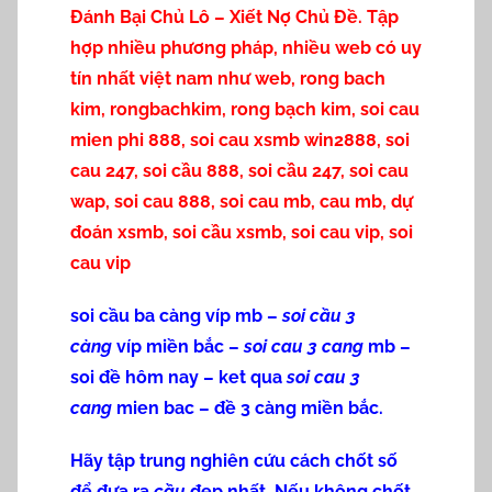
Đánh Bại Chủ Lô – Xiết Nợ Chủ Đề. Tập
hợp nhiều phương pháp, nhiều web có uy
tín nhất việt nam như web, rong bach
kim, rongbachkim, rong bạch kim, soi cau
mien phi 888, soi cau xsmb win2888, soi
cau 247, soi cầu 888, soi cầu 247, soi cau
wap, soi cau 888, soi cau mb, cau mb, dự
đoán xsmb, soi cầu xsmb, soi cau vip, soi
cau vip
soi cầu ba càng víp mb –
soi cầu 3
càng
víp miền bắc –
soi cau 3 cang
mb –
soi đề hôm nay – ket qua
soi cau 3
cang
mien bac – đề 3 càng miền bắc.
Hãy tập trung nghiên cứu cách chốt số
để đưa ra
cầu
đẹp nhất. Nếu không chốt