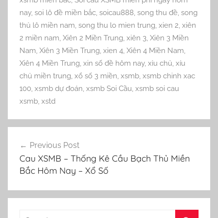
nay
,
soi lô đề miền bắc
,
soicau888
,
song thu đề
,
song
thủ lô miền nam
,
song thu lo mien trung
,
xien 2
,
xiên
2 miền nam
,
Xiên 2 Miền Trung
,
xiên 3
,
Xiên 3 Miền
Nam
,
Xiên 3 Miền Trung
,
xien 4
,
Xiên 4 Miền Nam
,
Xiên 4 Miền Trung
,
xin số đề hôm nay
,
xỉu chủ
,
xíu
chủ miền trung
,
xổ số 3 miền
,
xsmb
,
xsmb chinh xac
100
,
xsmb dự đoán
,
xsmb Soi Cầu
,
xsmb soi cau
xsmb
,
xstd
Điều
Previous Post
hướng
Cau XSMB – Thống Kê Cầu Bạch Thủ Miền
bài
Bắc Hôm Nay – Xổ Số
viết