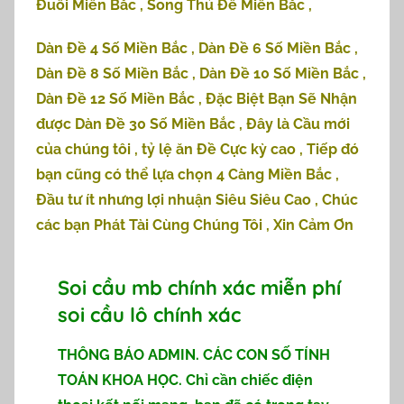
Đuôi Miền Bắc , Song Thủ Đề Miền Bắc ,
Dàn Đề 4 Số Miền Bắc , Dàn Đề 6 Số Miền Bắc ,
Dàn Đề 8 Số Miền Bắc , Dàn Đề 10 Số Miền Bắc ,
Dàn Đề 12 Số Miền Bắc , Đặc Biệt Bạn Sẽ Nhận
được Dàn Đề 30 Số Miền Bắc , Đây là Cầu mới
của chúng tôi , tỷ lệ ăn Đề Cực kỳ cao , Tiếp đó
bạn cũng có thể lựa chọn 4 Càng Miền Bắc ,
Đầu tư ít nhưng lợi nhuận Siêu Siêu Cao , Chúc
các bạn Phát Tài Cùng Chúng Tôi , Xin Cảm Ơn
Soi cầu mb chính xác miễn phí
soi cầu lô chính xác
THÔNG BÁO ADMIN. CÁC CON SỐ TÍNH
TOÁN KHOA HỌC. Chỉ cần chiếc điện