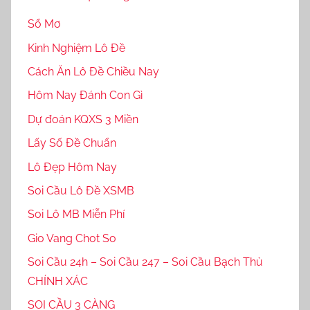
Sổ Mơ
Kinh Nghiệm Lô Đề
Cách Ăn Lô Đề Chiều Nay
Hôm Nay Đánh Con Gì
Dự đoán KQXS 3 Miền
Lấy Số Đề Chuẩn
Lô Đẹp Hôm Nay
Soi Cầu Lô Đề XSMB
Soi Lô MB Miễn Phí
Gio Vang Chot So
Soi Cầu 24h – Soi Cầu 247 – Soi Cầu Bạch Thủ
CHÍNH XÁC
SOI CẦU 3 CÀNG