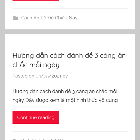
Cách Ăn Lô Đề Chiều Nay
Hướng dẫn cách đánh đề 3 càng ăn
chắc mỗi ngày
Posted on
04/05/2021
by
Hướng dẫn cách đánh đề 3 càng ăn chắc mỗi
ngày Đây được xem là một hình thức vô cùng
Continue reading