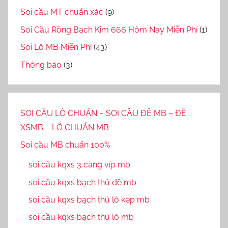
Soi cầu MT chuẩn xác
(9)
Soi Cầu Rồng Bạch Kim 666 Hôm Nay Miễn Phí
(1)
Soi Lô MB Miễn Phí
(43)
Thông báo
(3)
SOI CẦU LÔ CHUẨN – SOI CẦU ĐỀ MB – ĐỀ
XSMB – LÔ CHUẨN MB
Soi cầu MB chuẩn 100%
soi cầu kqxs 3 càng víp mb
soi cầu kqxs bạch thủ đề mb
soi cầu kqxs bạch thủ lô kép mb
soi cầu kqxs bạch thủ lô mb