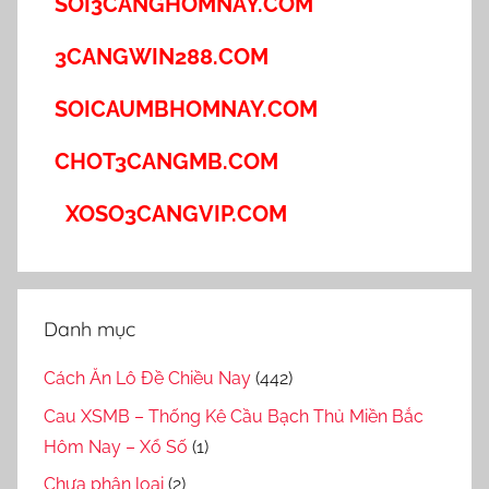
SOI3CANGHOMNAY.COM
3CANGWIN288.COM
SOICAUMBHOMNAY.COM
CHOT3CANGMB.COM
XOSO3CANGVIP.COM
Danh mục
Cách Ăn Lô Đề Chiều Nay
(442)
Cau XSMB – Thống Kê Cầu Bạch Thủ Miền Bắc
Hôm Nay – Xổ Số
(1)
Chưa phân loại
(2)