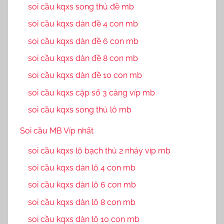
soi cầu kqxs song thủ đề mb
soi cầu kqxs dàn đề 4 con mb
soi cầu kqxs dàn đề 6 con mb
soi cầu kqxs dàn đề 8 con mb
soi cầu kqxs dàn đề 10 con mb
soi cầu kqxs cặp số 3 càng víp mb
soi cầu kqxs song thủ lô mb
Soi cầu MB Víp nhất
soi cầu kqxs lô bạch thủ 2 nháy víp mb
soi cầu kqxs dàn lô 4 con mb
soi cầu kqxs dàn lô 6 con mb
soi cầu kqxs dàn lô 8 con mb
soi cầu kqxs dàn lô 10 con mb