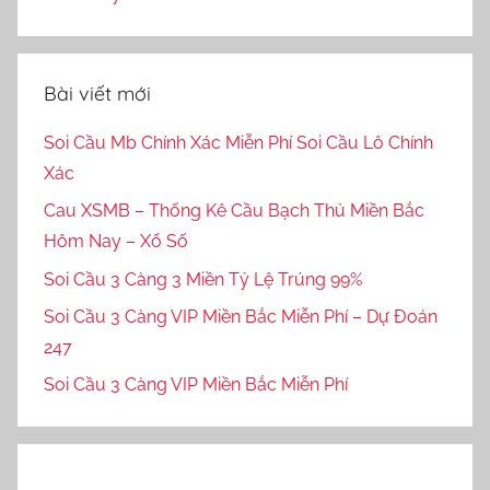
Bài viết mới
Soi Cầu Mb Chính Xác Miễn Phí Soi Cầu Lô Chính
Xác
Cau XSMB – Thống Kê Cầu Bạch Thủ Miền Bắc
Hôm Nay – Xổ Số
Soi Cầu 3 Càng 3 Miền Tỷ Lệ Trúng 99%
Soi Cầu 3 Càng VIP Miền Bắc Miễn Phí – Dự Đoán
247
Soi Cầu 3 Càng VIP Miền Bắc Miễn Phí