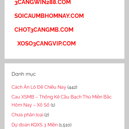
3CANGWIN288.COM
SOICAUMBHOMNAY.COM
CHOT3CANGMB.COM
XOSO3CANGVIP.COM
Danh mục
Cách Ăn Lô Đề Chiều Nay
(442)
Cau XSMB – Thống Kê Cầu Bạch Thủ Miền Bắc
Hôm Nay – Xổ Số
(1)
Chưa phân loại
(2)
Dự đoán KQXS 3 Miền
(1.510)