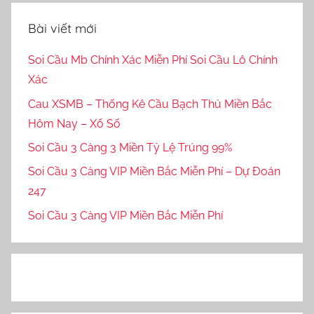
Bài viết mới
Soi Cầu Mb Chính Xác Miễn Phí Soi Cầu Lô Chính
Xác
Cau XSMB – Thống Kê Cầu Bạch Thủ Miền Bắc
Hôm Nay – Xổ Số
Soi Cầu 3 Càng 3 Miền Tỷ Lệ Trúng 99%
Soi Cầu 3 Càng VIP Miền Bắc Miễn Phí – Dự Đoán
247
Soi Cầu 3 Càng VIP Miền Bắc Miễn Phí