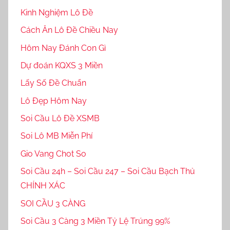
Kinh Nghiệm Lô Đề
Cách Ăn Lô Đề Chiều Nay
Hôm Nay Đánh Con Gì
Dự đoán KQXS 3 Miền
Lấy Số Đề Chuẩn
Lô Đẹp Hôm Nay
Soi Cầu Lô Đề XSMB
Soi Lô MB Miễn Phí
Gio Vang Chot So
Soi Cầu 24h – Soi Cầu 247 – Soi Cầu Bạch Thủ
CHÍNH XÁC
SOI CẦU 3 CÀNG
Soi Cầu 3 Càng 3 Miền Tỷ Lệ Trúng 99%