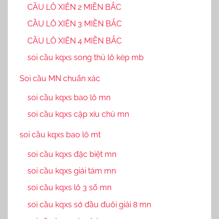
CẦU LÔ XIÊN 2 MIỀN BẮC
CẦU LÔ XIÊN 3 MIỀN BẮC
CẦU LÔ XIÊN 4 MIỀN BẮC
soi cầu kqxs song thủ lô kép mb
Soi cầu MN chuẩn xác
soi cầu kqxs bao lô mn
soi cầu kqxs cặp xíu chủ mn
soi cầu kqxs bao lô mt
soi cầu kqxs đặc biệt mn
soi cầu kqxs giải tám mn
soi cầu kqxs lô 3 số mn
soi cầu kqxs sớ đầu đuôi giải 8 mn