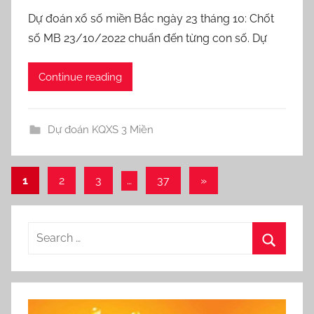
Dự đoán xổ số miền Bắc ngày 23 tháng 10: Chốt
số MB 23/10/2022 chuẩn đến từng con số. Dự
Continue reading
Dự đoán KQXS 3 Miền
Phân
Next
1
2
3
…
37
»
Posts
trang
bài
viết