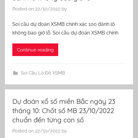
Posted on
22/10/2022
by
Soi cầu dự đoán XSMB chính xác 100 đánh lô
không bao giờ lỗ. Soi cầu dự đoán XSMB chính
Continue reading
Soi Cầu Lô Đề XSMB
Dự đoán xổ số miền Bắc ngày 23
tháng 10: Chốt số MB 23/10/2022
chuẩn đến từng con số
Posted on
22/10/2022
by