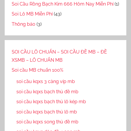
Soi Cầu Rồng Bạch Kim 666 Hôm Nay Miễn Phí
(1)
Soi Lô MB Miễn Phí
(43)
Thông báo
(3)
SOI CẦU LÔ CHUẨN – SOI CẦU ĐỀ MB – ĐỀ
XSMB – LÔ CHUẨN MB
Soi cầu MB chuẩn 100%
soi cầu kqxs 3 càng víp mb
soi cầu kqxs bạch thủ đề mb
soi cầu kqxs bạch thủ lô kép mb
soi cầu kqxs bạch thủ lô mb
soi cầu kqxs song thủ đề mb