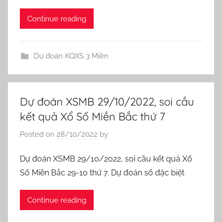
Continue reading
Dự đoán KQXS 3 Miền
Dự đoán XSMB 29/10/2022, soi cầu
kết quả Xổ Số Miền Bắc thứ 7
Posted on
28/10/2022
by
Dự đoán XSMB 29/10/2022, soi cầu kết quả Xổ
Số Miền Bắc 29-10 thứ 7. Dự đoán số đặc biệt
Continue reading