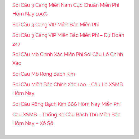
Soi Cầu 3 Càng Miền Nam Cực Chuẩn Miễn Phí
Hôm Nay 100%
Soi Cầu 3 Càng VIP Miền Bắc Miễn Phí
Soi Cầu 3 Càng VIP Miền Bắc Miễn Phí – Dự Đoán
247
Soi Cầu Mb Chính Xác Miễn Phí Soi Cầu Lô Chính
Xác
Soi Cau Mb Rong Bach Kim
Soi Cầu Miền Bắc Chính Xác 100 – Cầu Lô XSMB
Hôm Nay
Soi Cầu Rồng Bạch Kim 666 Hôm Nay Miễn Phí
Cau XSMB – Thống Kê Cầu Bạch Thủ Miền Bắc
Hôm Nay – Xổ Số