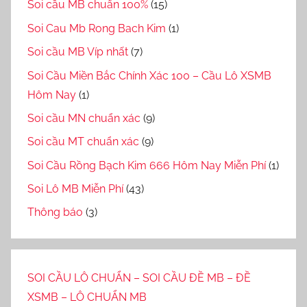
Soi cầu MB chuẩn 100%
(15)
Soi Cau Mb Rong Bach Kim
(1)
Soi cầu MB Víp nhất
(7)
Soi Cầu Miền Bắc Chính Xác 100 – Cầu Lô XSMB
Hôm Nay
(1)
Soi cầu MN chuẩn xác
(9)
Soi cầu MT chuẩn xác
(9)
Soi Cầu Rồng Bạch Kim 666 Hôm Nay Miễn Phí
(1)
Soi Lô MB Miễn Phí
(43)
Thông báo
(3)
SOI CẦU LÔ CHUẨN – SOI CẦU ĐỀ MB – ĐỀ
XSMB – LÔ CHUẨN MB