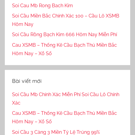
Soi Cau Mb Rong Bach Kim
Soi Cầu Miền Bắc Chính Xác 100 – Cầu Lô XSMB
Hôm Nay
Soi Cầu Rồng Bạch Kim 666 Hôm Nay Miễn Phí
Cau XSMB – Thống Kê Cầu Bạch Thủ Miền Bắc
Hôm Nay – Xổ Số
Bài viết mới
Soi Cầu Mb Chính Xác Miễn Phí Soi Cầu Lô Chính
Xác
Cau XSMB – Thống Kê Cầu Bạch Thủ Miền Bắc
Hôm Nay – Xổ Số
Soi Cầu 3 Càng 3 Miền Tỷ Lệ Trúng 99%