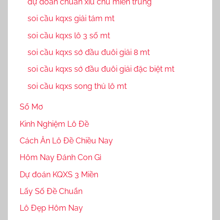
dự đoán chuẩn xíu chủ miền trung
soi cầu kqxs giải tám mt
soi cầu kqxs lô 3 số mt
soi cầu kqxs sớ đầu đuôi giải 8 mt
soi cầu kqxs sớ đầu đuôi giải đặc biệt mt
soi cầu kqxs song thủ lô mt
Sổ Mơ
Kinh Nghiệm Lô Đề
Cách Ăn Lô Đề Chiều Nay
Hôm Nay Đánh Con Gì
Dự đoán KQXS 3 Miền
Lấy Số Đề Chuẩn
Lô Đẹp Hôm Nay