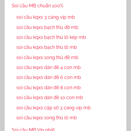
Soi cầu MB chuẩn 100%
soi cầu kqxs 3 càng víp mb
soi cầu kqxs bạch thủ đề mb
soi cầu kqxs bạch thủ lô kép mb
soi cầu kqxs bạch thủ lô mb
soi cầu kqxs song thủ đề mb
soi cầu kqxs dàn đề 4 con mb
soi cầu kqxs dàn đề 6 con mb
soi cầu kqxs dàn đề 8 con mb
soi cầu kqxs dàn đề 10 con mb
soi cầu kqxs cặp số 3 càng víp mb
soi cầu kqxs song thủ lô mb
Soi cầu MB Víp nhất