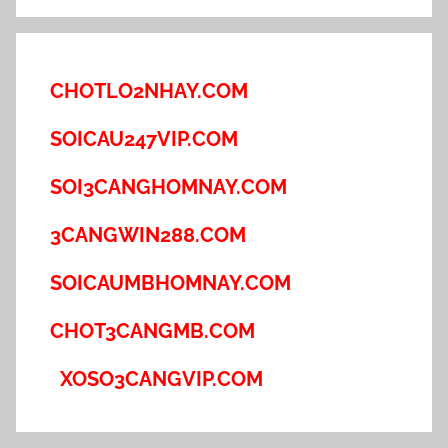
CHOTLO2NHAY.COM
SOICAU247VIP.COM
SOI3CANGHOMNAY.COM
3CANGWIN288.COM
SOICAUMBHOMNAY.COM
CHOT3CANGMB.COM
XOSO3CANGVIP.COM