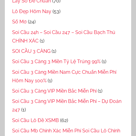
Lấy Số Đề Chuẩn
(70)
Lô Đẹp Hôm Nay
(53)
Sổ Mơ
(24)
Soi Cầu 24h – Soi Cầu 247 – Soi Cầu Bạch Thủ
CHÍNH XÁC
(1)
SOI CẦU 3 CÀNG
(1)
Soi Cầu 3 Càng 3 Miền Tỷ Lệ Trúng 99%
(1)
Soi Cầu 3 Càng Miền Nam Cực Chuẩn Miễn Phí
Hôm Nay 100%
(1)
Soi Cầu 3 Càng VIP Miền Bắc Miễn Phí
(1)
Soi Cầu 3 Càng VIP Miền Bắc Miễn Phí – Dự Đoán
247
(1)
Soi Cầu Lô Đề XSMB
(62)
Soi Cầu Mb Chính Xác Miễn Phí Soi Cầu Lô Chính