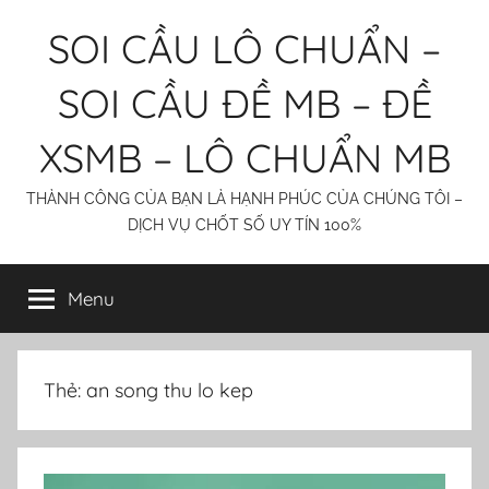
Skip
SOI CẦU LÔ CHUẨN –
to
content
SOI CẦU ĐỀ MB – ĐỀ
XSMB – LÔ CHUẨN MB
THÀNH CÔNG CỦA BẠN LÀ HẠNH PHÚC CỦA CHÚNG TÔI –
DỊCH VỤ CHỐT SỐ UY TÍN 100%
Menu
Thẻ:
an song thu lo kep