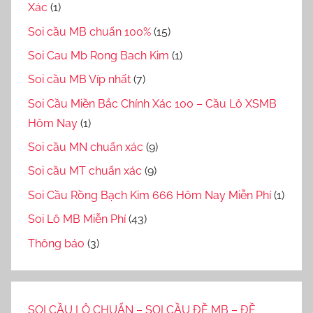
Xác
(1)
Soi cầu MB chuẩn 100%
(15)
Soi Cau Mb Rong Bach Kim
(1)
Soi cầu MB Víp nhất
(7)
Soi Cầu Miền Bắc Chính Xác 100 – Cầu Lô XSMB
Hôm Nay
(1)
Soi cầu MN chuẩn xác
(9)
Soi cầu MT chuẩn xác
(9)
Soi Cầu Rồng Bạch Kim 666 Hôm Nay Miễn Phí
(1)
Soi Lô MB Miễn Phí
(43)
Thông báo
(3)
SOI CẦU LÔ CHUẨN – SOI CẦU ĐỀ MB – ĐỀ