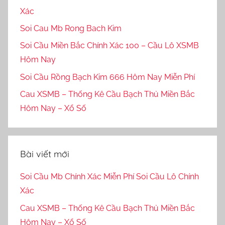
Xác
Soi Cau Mb Rong Bach Kim
Soi Cầu Miền Bắc Chính Xác 100 – Cầu Lô XSMB
Hôm Nay
Soi Cầu Rồng Bạch Kim 666 Hôm Nay Miễn Phí
Cau XSMB – Thống Kê Cầu Bạch Thủ Miền Bắc
Hôm Nay – Xổ Số
Bài viết mới
Soi Cầu Mb Chính Xác Miễn Phí Soi Cầu Lô Chính
Xác
Cau XSMB – Thống Kê Cầu Bạch Thủ Miền Bắc
Hôm Nay – Xổ Số