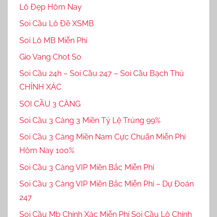
Lô Đẹp Hôm Nay
Soi Cầu Lô Đề XSMB
Soi Lô MB Miễn Phí
Gio Vang Chot So
Soi Cầu 24h – Soi Cầu 247 – Soi Cầu Bạch Thủ
CHÍNH XÁC
SOI CẦU 3 CÀNG
Soi Cầu 3 Càng 3 Miền Tỷ Lệ Trúng 99%
Soi Cầu 3 Càng Miền Nam Cực Chuẩn Miễn Phí
Hôm Nay 100%
Soi Cầu 3 Càng VIP Miền Bắc Miễn Phí
Soi Cầu 3 Càng VIP Miền Bắc Miễn Phí – Dự Đoán
247
Soi Cầu Mb Chính Xác Miễn Phí Soi Cầu Lô Chính