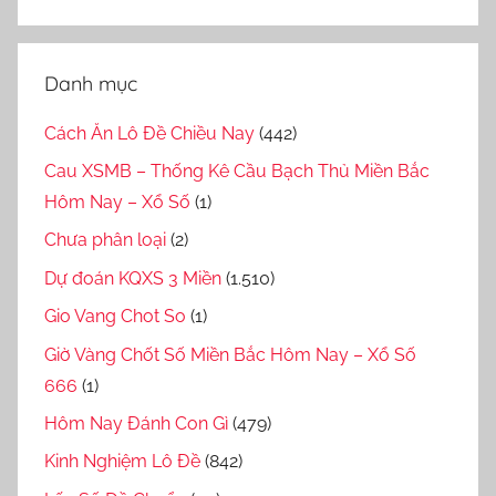
Danh mục
Cách Ăn Lô Đề Chiều Nay
(442)
Cau XSMB – Thống Kê Cầu Bạch Thủ Miền Bắc
Hôm Nay – Xổ Số
(1)
Chưa phân loại
(2)
Dự đoán KQXS 3 Miền
(1.510)
Gio Vang Chot So
(1)
Giờ Vàng Chốt Số Miền Bắc Hôm Nay – Xổ Số
666
(1)
Hôm Nay Đánh Con Gì
(479)
Kinh Nghiệm Lô Đề
(842)