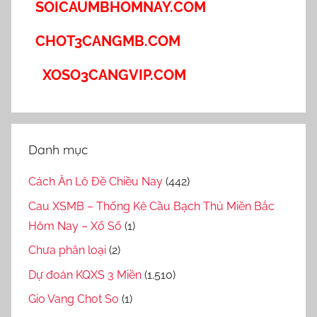
SOICAUMBHOMNAY.COM
CHOT3CANGMB.COM
XOSO3CANGVIP.COM
Danh mục
Cách Ăn Lô Đề Chiều Nay
(442)
Cau XSMB – Thống Kê Cầu Bạch Thủ Miền Bắc
Hôm Nay – Xổ Số
(1)
Chưa phân loại
(2)
Dự đoán KQXS 3 Miền
(1.510)
Gio Vang Chot So
(1)