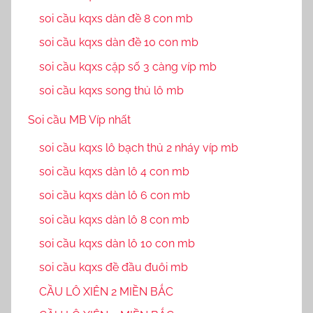
soi cầu kqxs dàn đề 8 con mb
soi cầu kqxs dàn đề 10 con mb
soi cầu kqxs cặp số 3 càng víp mb
soi cầu kqxs song thủ lô mb
Soi cầu MB Víp nhất
soi cầu kqxs lô bạch thủ 2 nháy víp mb
soi cầu kqxs dàn lô 4 con mb
soi cầu kqxs dàn lô 6 con mb
soi cầu kqxs dàn lô 8 con mb
soi cầu kqxs dàn lô 10 con mb
soi cầu kqxs đề đầu đuôi mb
CẦU LÔ XIÊN 2 MIỀN BẮC