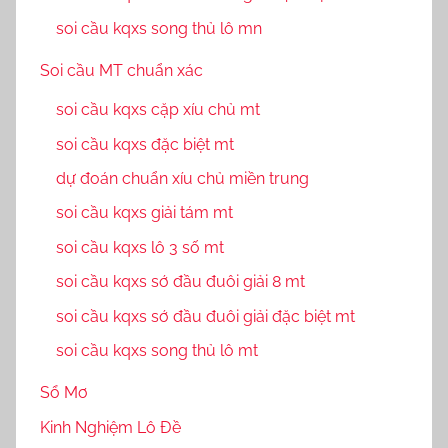
soi cầu kqxs song thủ lô mn
Soi cầu MT chuẩn xác
soi cầu kqxs cặp xíu chủ mt
soi cầu kqxs đặc biệt mt
dự đoán chuẩn xíu chủ miền trung
soi cầu kqxs giải tám mt
soi cầu kqxs lô 3 số mt
soi cầu kqxs sớ đầu đuôi giải 8 mt
soi cầu kqxs sớ đầu đuôi giải đặc biệt mt
soi cầu kqxs song thủ lô mt
Sổ Mơ
Kinh Nghiệm Lô Đề