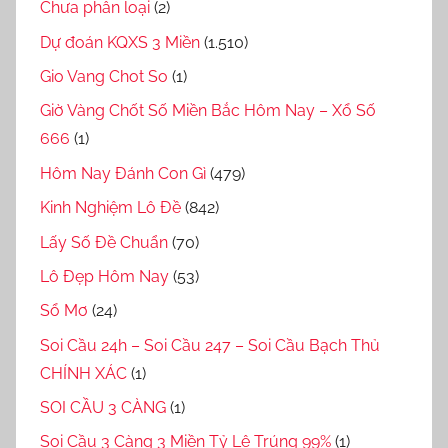
Chưa phân loại
(2)
Dự đoán KQXS 3 Miền
(1.510)
Gio Vang Chot So
(1)
Giờ Vàng Chốt Số Miền Bắc Hôm Nay – Xổ Số
666
(1)
Hôm Nay Đánh Con Gì
(479)
Kinh Nghiệm Lô Đề
(842)
Lấy Số Đề Chuẩn
(70)
Lô Đẹp Hôm Nay
(53)
Sổ Mơ
(24)
Soi Cầu 24h – Soi Cầu 247 – Soi Cầu Bạch Thủ
CHÍNH XÁC
(1)
SOI CẦU 3 CÀNG
(1)
Soi Cầu 3 Càng 3 Miền Tỷ Lệ Trúng 99%
(1)