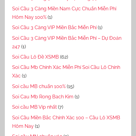
Soi Cầu 3 Càng Miền Nam Cực Chuẩn Miễn Phí
Hôm Nay 100%
(1)
Soi Cầu 3 Càng VIP Miền Bắc Miễn Phí
(1)
Soi Cầu 3 Càng VIP Miền Bắc Miễn Phí – Dự Đoán
247
(1)
Soi Cầu Lô Đề XSMB
(62)
Soi Cầu Mb Chính Xác Miễn Phí Soi Cầu Lô Chính
Xác
(1)
Soi cầu MB chuẩn 100%
(15)
Soi Cau Mb Rong Bach Kim
(1)
Soi cầu MB Víp nhất
(7)
Soi Cầu Miền Bắc Chính Xác 100 – Cầu Lô XSMB
Hôm Nay
(1)