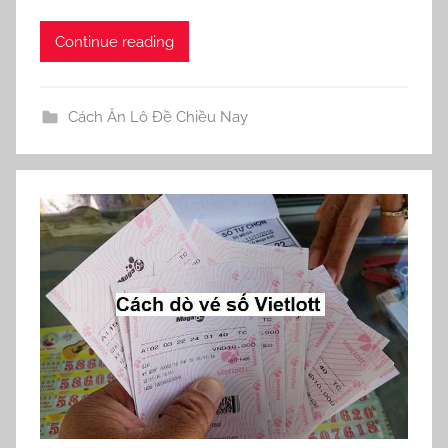
Continue reading
Cách Ăn Lô Đề Chiều Nay