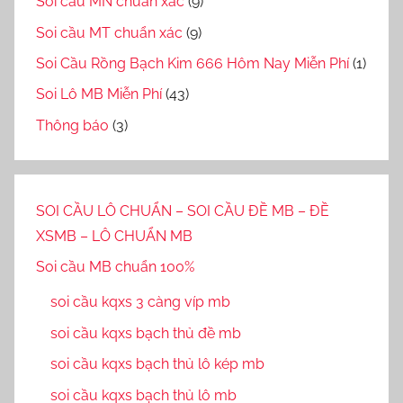
Soi cầu MN chuẩn xác
(9)
Soi cầu MT chuẩn xác
(9)
Soi Cầu Rồng Bạch Kim 666 Hôm Nay Miễn Phí
(1)
Soi Lô MB Miễn Phí
(43)
Thông báo
(3)
SOI CẦU LÔ CHUẨN – SOI CẦU ĐỀ MB – ĐỀ
XSMB – LÔ CHUẨN MB
Soi cầu MB chuẩn 100%
soi cầu kqxs 3 càng víp mb
soi cầu kqxs bạch thủ đề mb
soi cầu kqxs bạch thủ lô kép mb
soi cầu kqxs bạch thủ lô mb