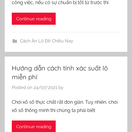
công việc, nếu có sự chuẩn bị tốt từ trước thì
Continue reading
Cách Ăn Lô Đề Chiều Nay
Hướng dẫn cách tính xác suất lô
miễn phí
Posted on
24/07/2021
by
Chơi xổ số thực chất rất đơn giản. Tuy nhiên, chơi
xổ số thông minh thì chúng ta phải biết
Continue reading