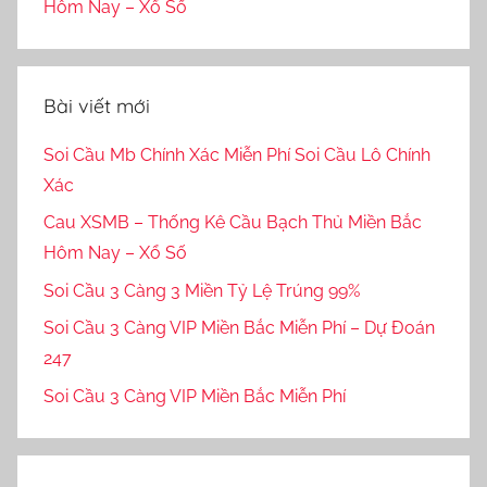
Hôm Nay – Xổ Số
Bài viết mới
Soi Cầu Mb Chính Xác Miễn Phí Soi Cầu Lô Chính
Xác
Cau XSMB – Thống Kê Cầu Bạch Thủ Miền Bắc
Hôm Nay – Xổ Số
Soi Cầu 3 Càng 3 Miền Tỷ Lệ Trúng 99%
Soi Cầu 3 Càng VIP Miền Bắc Miễn Phí – Dự Đoán
247
Soi Cầu 3 Càng VIP Miền Bắc Miễn Phí