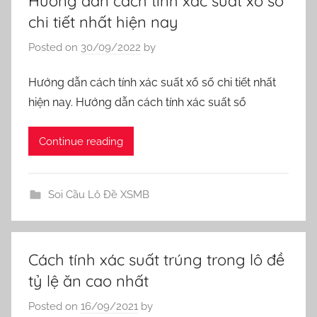
Hướng dẫn cách tính xác suất xổ số
chi tiết nhất hiện nay
Posted on
30/09/2022
by
Hướng dẫn cách tính xác suất xổ số chi tiết nhất
hiện nay. Hướng dẫn cách tính xác suất sổ
Continue reading
Soi Cầu Lô Đề XSMB
Cách tính xác suất trúng trong lô đề
tỷ lệ ăn cao nhất
Posted on
16/09/2021
by