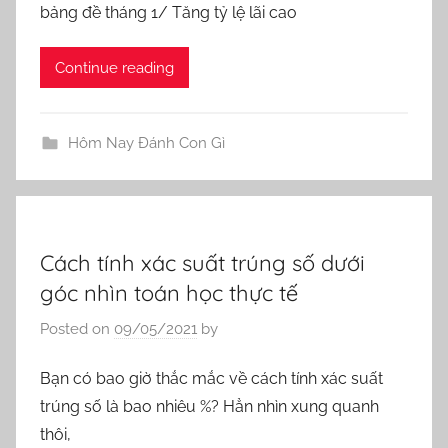
bảng đề tháng 1/ Tăng tỷ lệ lãi cao
Continue reading
Hôm Nay Đánh Con Gì
Cách tính xác suất trúng số dưới
góc nhìn toán học thực tế
Posted on
09/05/2021
by
Bạn có bao giờ thắc mắc về cách tính xác suất
trúng số là bao nhiêu %? Hẳn nhìn xung quanh
thôi,