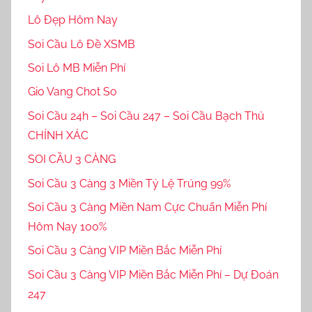
Lô Đẹp Hôm Nay
Soi Cầu Lô Đề XSMB
Soi Lô MB Miễn Phí
Gio Vang Chot So
Soi Cầu 24h – Soi Cầu 247 – Soi Cầu Bạch Thủ
CHÍNH XÁC
SOI CẦU 3 CÀNG
Soi Cầu 3 Càng 3 Miền Tỷ Lệ Trúng 99%
Soi Cầu 3 Càng Miền Nam Cực Chuẩn Miễn Phí
Hôm Nay 100%
Soi Cầu 3 Càng VIP Miền Bắc Miễn Phí
Soi Cầu 3 Càng VIP Miền Bắc Miễn Phí – Dự Đoán
247