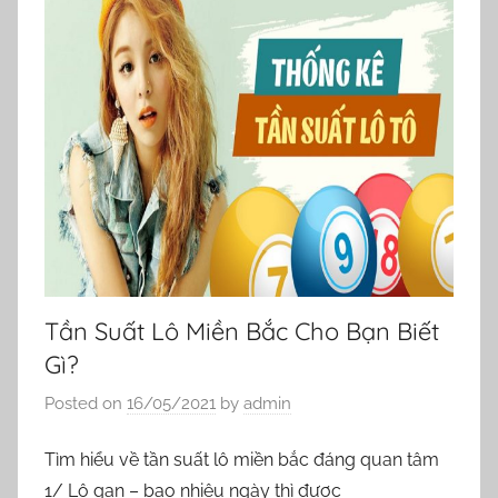
Tần Suất Lô Miền Bắc Cho Bạn Biết
Gì?
Posted on
16/05/2021
by
admin
Tìm hiểu về tần suất lô miền bắc đáng quan tâm
1/ Lô gan – bao nhiêu ngày thì được