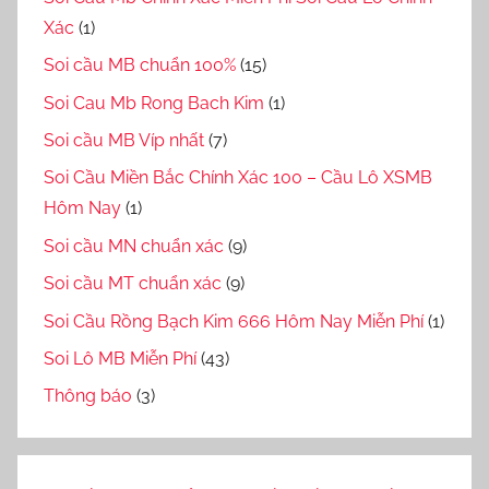
Xác
(1)
Soi cầu MB chuẩn 100%
(15)
Soi Cau Mb Rong Bach Kim
(1)
Soi cầu MB Víp nhất
(7)
Soi Cầu Miền Bắc Chính Xác 100 – Cầu Lô XSMB
Hôm Nay
(1)
Soi cầu MN chuẩn xác
(9)
Soi cầu MT chuẩn xác
(9)
Soi Cầu Rồng Bạch Kim 666 Hôm Nay Miễn Phí
(1)
Soi Lô MB Miễn Phí
(43)
Thông báo
(3)