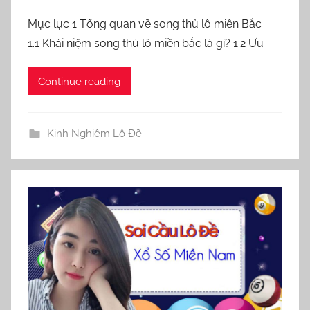
Mục lục 1 Tổng quan về song thủ lô miền Bắc
1.1 Khái niệm song thủ lô miền bắc là gì? 1.2 Ưu
Continue reading
Kinh Nghiệm Lô Đề