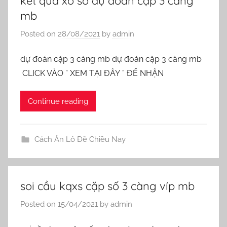
kết quả xổ số dự đoán cặp 3 càng
mb
Posted on
28/08/2021
by
admin
dự đoán cặp 3 càng mb dự đoán cặp 3 càng mb
CLICK VÀO ” XEM TẠI ĐÂY ” ĐỂ NHẬN
Continue reading
Cách Ăn Lô Đề Chiều Nay
soi cầu kqxs cặp số 3 càng víp mb
Posted on
15/04/2021
by
admin