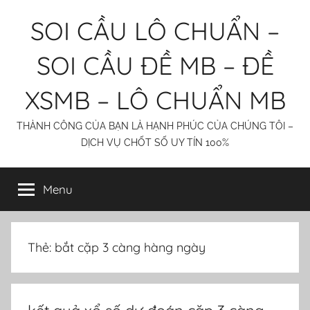
Skip
SOI CẦU LÔ CHUẨN –
to
content
SOI CẦU ĐỀ MB – ĐỀ
XSMB – LÔ CHUẨN MB
THÀNH CÔNG CỦA BẠN LÀ HẠNH PHÚC CỦA CHÚNG TÔI –
DỊCH VỤ CHỐT SỐ UY TÍN 100%
Menu
Thẻ:
bắt cặp 3 càng hàng ngày