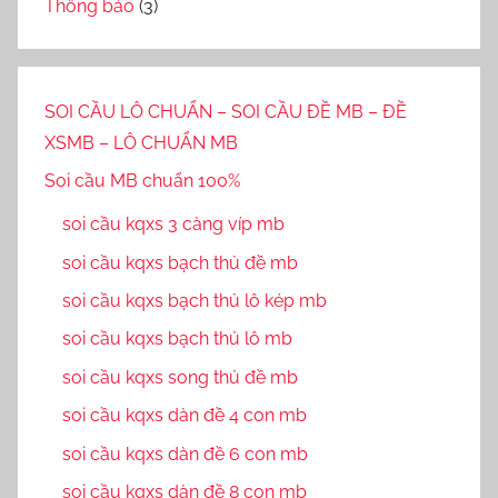
Thông báo
(3)
SOI CẦU LÔ CHUẨN – SOI CẦU ĐỀ MB – ĐỀ
XSMB – LÔ CHUẨN MB
Soi cầu MB chuẩn 100%
soi cầu kqxs 3 càng víp mb
soi cầu kqxs bạch thủ đề mb
soi cầu kqxs bạch thủ lô kép mb
soi cầu kqxs bạch thủ lô mb
soi cầu kqxs song thủ đề mb
soi cầu kqxs dàn đề 4 con mb
soi cầu kqxs dàn đề 6 con mb
soi cầu kqxs dàn đề 8 con mb