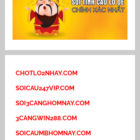
CHOTLO2NHAY.COM
SOICAU247VIP.COM
SOI3CANGHOMNAY.COM
3CANGWIN288.COM
SOICAUMBHOMNAY.COM