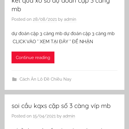
kết quả xổ số dự đoán cặp 3 càng
mb
Posted on
28/08/2021
by
admin
dự đoán cặp 3 càng mb dự đoán cặp 3 càng mb
CLICK VÀO ” XEM TẠI ĐÂY ” ĐỂ NHẬN
Continue reading
Cách Ăn Lô Đề Chiều Nay
soi cầu kqxs cặp số 3 càng víp mb
Posted on
15/04/2021
by
admin