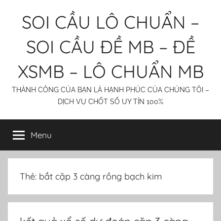
Skip
SOI CẦU LÔ CHUẨN –
to
content
SOI CẦU ĐỀ MB – ĐỀ
XSMB – LÔ CHUẨN MB
THÀNH CÔNG CỦA BẠN LÀ HẠNH PHÚC CỦA CHÚNG TÔI –
DỊCH VỤ CHỐT SỐ UY TÍN 100%
Menu
Thẻ:
bắt cặp 3 càng rồng bạch kim