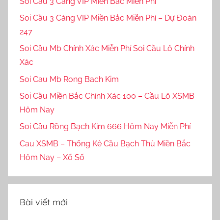
Soi Cầu 3 Càng VIP Miền Bắc Miễn Phí
Soi Cầu 3 Càng VIP Miền Bắc Miễn Phí – Dự Đoán
247
Soi Cầu Mb Chính Xác Miễn Phí Soi Cầu Lô Chính
Xác
Soi Cau Mb Rong Bach Kim
Soi Cầu Miền Bắc Chính Xác 100 – Cầu Lô XSMB
Hôm Nay
Soi Cầu Rồng Bạch Kim 666 Hôm Nay Miễn Phí
Cau XSMB – Thống Kê Cầu Bạch Thủ Miền Bắc
Hôm Nay – Xổ Số
Bài viết mới