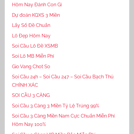
Hôm Nay Đánh Con Gì
Dự đoán KQXS 3 Miền
Lấy Số Đề Chuẩn
Lô Đẹp Hôm Nay
Soi Cầu Lô Đề XSMB
Soi Lô MB Miễn Phí
Gio Vang Chot So
Soi Cầu 24h – Soi Cầu 247 – Soi Cầu Bạch Thủ
CHÍNH XÁC
SOI CẦU 3 CÀNG
Soi Cầu 3 Càng 3 Miền Tỷ Lệ Trúng 99%
Soi Cầu 3 Càng Miền Nam Cực Chuẩn Miễn Phí
Hôm Nay 100%