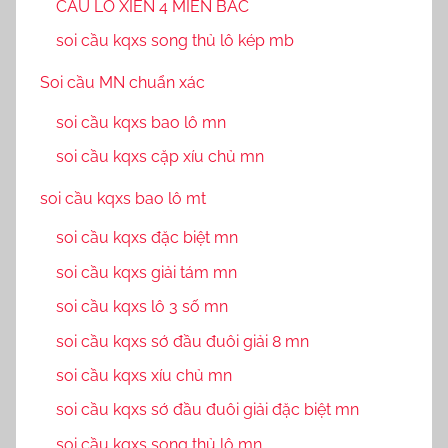
CẦU LÔ XIÊN 4 MIỀN BẮC
soi cầu kqxs song thủ lô kép mb
Soi cầu MN chuẩn xác
soi cầu kqxs bao lô mn
soi cầu kqxs cặp xíu chủ mn
soi cầu kqxs bao lô mt
soi cầu kqxs đặc biệt mn
soi cầu kqxs giải tám mn
soi cầu kqxs lô 3 số mn
soi cầu kqxs sớ đầu đuôi giải 8 mn
soi cầu kqxs xíu chủ mn
soi cầu kqxs sớ đầu đuôi giải đặc biệt mn
soi cầu kqxs song thủ lô mn