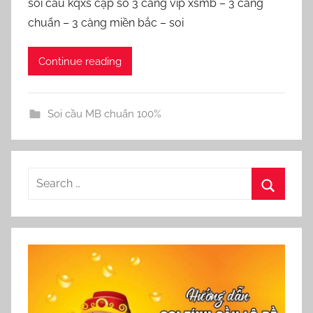
soi cầu kqxs cặp số 3 càng víp xsmb – 3 càng
chuẩn – 3 càng miền bắc – soi
Continue reading
Soi cầu MB chuẩn 100%