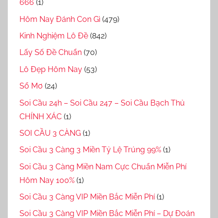
666
(1)
Hôm Nay Đánh Con Gì
(479)
Kinh Nghiệm Lô Đề
(842)
Lấy Số Đề Chuẩn
(70)
Lô Đẹp Hôm Nay
(53)
Sổ Mơ
(24)
Soi Cầu 24h – Soi Cầu 247 – Soi Cầu Bạch Thủ
CHÍNH XÁC
(1)
SOI CẦU 3 CÀNG
(1)
Soi Cầu 3 Càng 3 Miền Tỷ Lệ Trúng 99%
(1)
Soi Cầu 3 Càng Miền Nam Cực Chuẩn Miễn Phí
Hôm Nay 100%
(1)
Soi Cầu 3 Càng VIP Miền Bắc Miễn Phí
(1)
Soi Cầu 3 Càng VIP Miền Bắc Miễn Phí – Dự Đoán