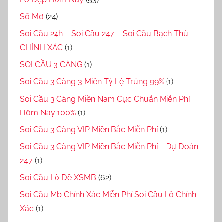
Sổ Mơ
(24)
Soi Cầu 24h – Soi Cầu 247 – Soi Cầu Bạch Thủ
CHÍNH XÁC
(1)
SOI CẦU 3 CÀNG
(1)
Soi Cầu 3 Càng 3 Miền Tỷ Lệ Trúng 99%
(1)
Soi Cầu 3 Càng Miền Nam Cực Chuẩn Miễn Phí
Hôm Nay 100%
(1)
Soi Cầu 3 Càng VIP Miền Bắc Miễn Phí
(1)
Soi Cầu 3 Càng VIP Miền Bắc Miễn Phí – Dự Đoán
247
(1)
Soi Cầu Lô Đề XSMB
(62)
Soi Cầu Mb Chính Xác Miễn Phí Soi Cầu Lô Chính
Xác
(1)