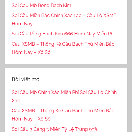
Soi Cau Mb Rong Bach Kim
Soi Cầu Miền Bắc Chính Xác 100 – Cầu Lô XSMB
Hôm Nay
Soi Cầu Rồng Bạch Kim 666 Hôm Nay Miễn Phí
Cau XSMB – Thống Kê Cầu Bạch Thủ Miền Bắc
Hôm Nay – Xổ Số
Bài viết mới
Soi Cầu Mb Chính Xác Miễn Phí Soi Cầu Lô Chính
Xác
Cau XSMB – Thống Kê Cầu Bạch Thủ Miền Bắc
Hôm Nay – Xổ Số
Soi Cầu 3 Càng 3 Miền Tỷ Lệ Trúng 99%