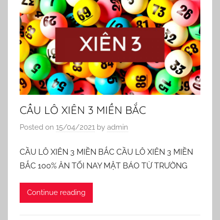
CẦU LÔ XIÊN 3 MIỀN BẮC
Posted on
15/04/2021
by
admin
CẦU LÔ XIÊN 3 MIỀN BẮC CẦU LÔ XIÊN 3 MIỀN
BẮC 100% ĂN TỐI NAY MẬT BÁO TỪ TRƯỜNG
Continue reading