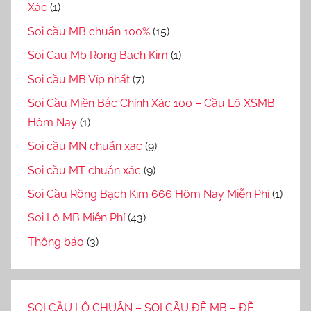
Xác
(1)
Soi cầu MB chuẩn 100%
(15)
Soi Cau Mb Rong Bach Kim
(1)
Soi cầu MB Víp nhất
(7)
Soi Cầu Miền Bắc Chính Xác 100 – Cầu Lô XSMB
Hôm Nay
(1)
Soi cầu MN chuẩn xác
(9)
Soi cầu MT chuẩn xác
(9)
Soi Cầu Rồng Bạch Kim 666 Hôm Nay Miễn Phí
(1)
Soi Lô MB Miễn Phí
(43)
Thông báo
(3)
SOI CẦU LÔ CHUẨN – SOI CẦU ĐỀ MB – ĐỀ