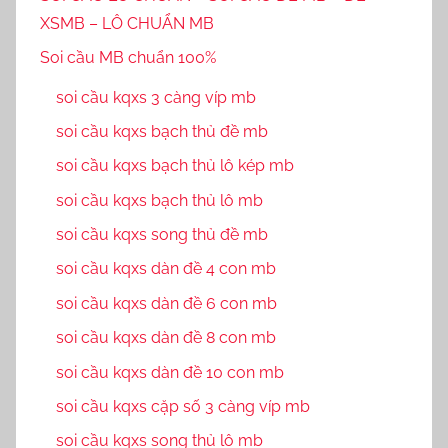
XSMB – LÔ CHUẨN MB
Soi cầu MB chuẩn 100%
soi cầu kqxs 3 càng víp mb
soi cầu kqxs bạch thủ đề mb
soi cầu kqxs bạch thủ lô kép mb
soi cầu kqxs bạch thủ lô mb
soi cầu kqxs song thủ đề mb
soi cầu kqxs dàn đề 4 con mb
soi cầu kqxs dàn đề 6 con mb
soi cầu kqxs dàn đề 8 con mb
soi cầu kqxs dàn đề 10 con mb
soi cầu kqxs cặp số 3 càng víp mb
soi cầu kqxs song thủ lô mb