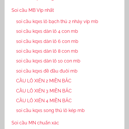
Soi cầu MB Víp nhất
soi cầu kqxs lô bạch thủ 2 nháy víp mb
soi cầu kqxs dàn lô 4 con mb
soi cầu kqxs dàn lô 6 con mb
soi cầu kqxs dàn lô 8 con mb
soi cầu kqxs dàn lô 10 con mb
soi cầu kqxs đề đầu đuôi mb
CẦU LÔ XIÊN 2 MIỀN BẮC
CẦU LÔ XIÊN 3 MIỀN BẮC
CẦU LÔ XIÊN 4 MIỀN BẮC
soi cầu kqxs song thủ lô kép mb
Soi cầu MN chuẩn xác