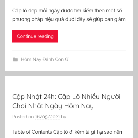
Cặp lô đẹp mỗi ngày được tìm kiếm theo một số
phương pháp hiệu quả dưới đây sẽ giúp bạn giảm
Continue reading
Hôm Nay Đánh Con Gì
Cập Nhật 24h: Cặp Lô Nhiều Người
Chơi Nhất Ngày Hôm Nay
Posted on
16/05/2021
by
Table of Contents Cặp lô đi kèm là gì Tại sao nên