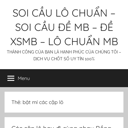
Skip
SOI CẦU LÔ CHUẨN –
to
content
SOI CẦU ĐỀ MB – ĐỀ
XSMB – LÔ CHUẨN MB
THÀNH CÔNG CỦA BẠN LÀ HẠNH PHÚC CỦA CHÚNG TÔI –
DỊCH VỤ CHỐT SỐ UY TÍN 100%
Menu
Thẻ:
bật mí các cặp lô