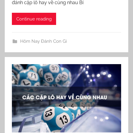
đánh cặp lô hay về cùng nhau Bí
Continue reading
Hôm Nay Đánh Con Gì