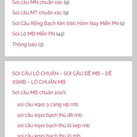
Soi cầu MN chuẩn xác
(9)
Soi cầu MT chuẩn xác
(9)
Soi Cầu Rồng Bạch Kim 666 Hôm Nay Miễn Phí
(1)
Soi Lô MB Miễn Phí
(43)
Thông báo
(3)
SOI CẦU LÔ CHUẨN – SOI CẦU ĐỀ MB – ĐỀ
XSMB – LÔ CHUẨN MB
Soi cầu MB chuẩn 100%
soi cầu kqxs 3 càng víp mb
soi cầu kqxs bạch thủ đề mb
soi cầu kqxs bạch thủ lô kép mb
soi cầu kqxs bạch thủ lô mb