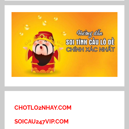
CHOTLO2NHAY.COM
SOICAU247VIP.COM