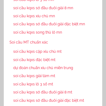
soi cầu kqxs sớ đầu đuôi giải 8 mn
soi cầu kqxs xíu chủ mn
soi cầu kqxs sớ đầu đuôi giải đặc biệt mn
soi cầu kqxs song thủ lô mn
Soi cầu MT chuẩn xác
soi cầu kqxs cặp xíu chủ mt
soi cầu kqxs đặc biệt mt
dự đoán chuẩn xíu chủ miền trung
soi cầu kqxs giải tám mt
soi cầu kqxs lô 3 số mt
soi cầu kqxs sớ đầu đuôi giải 8 mt
soi cầu kqxs sớ đầu đuôi giải đặc biệt mt