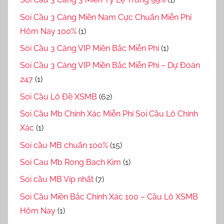
Soi Cầu 3 Càng Miền Nam Cực Chuẩn Miễn Phí
Hôm Nay 100%
(1)
Soi Cầu 3 Càng VIP Miền Bắc Miễn Phí
(1)
Soi Cầu 3 Càng VIP Miền Bắc Miễn Phí – Dự Đoán
247
(1)
Soi Cầu Lô Đề XSMB
(62)
Soi Cầu Mb Chính Xác Miễn Phí Soi Cầu Lô Chính
Xác
(1)
Soi cầu MB chuẩn 100%
(15)
Soi Cau Mb Rong Bach Kim
(1)
Soi cầu MB Víp nhất
(7)
Soi Cầu Miền Bắc Chính Xác 100 – Cầu Lô XSMB
Hôm Nay
(1)