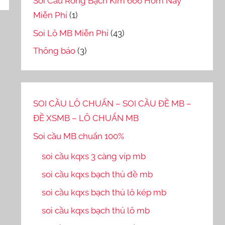
Soi Cầu Rồng Bạch Kim 666 Hôm Nay
Miễn Phí
(1)
Soi Lô MB Miễn Phí
(43)
Thông báo
(3)
SOI CẦU LÔ CHUẨN – SOI CẦU ĐỀ MB –
ĐỀ XSMB – LÔ CHUẨN MB
Soi cầu MB chuẩn 100%
soi cầu kqxs 3 càng víp mb
soi cầu kqxs bạch thủ đề mb
soi cầu kqxs bạch thủ lô kép mb
soi cầu kqxs bạch thủ lô mb