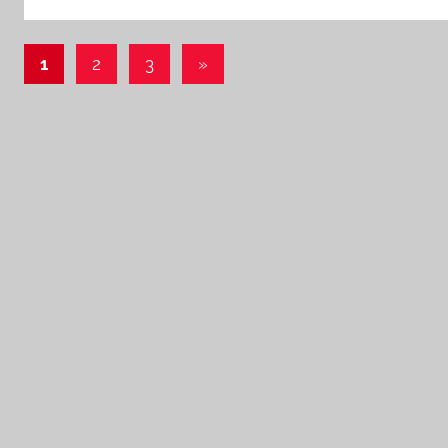
Phân
Next
1
2
3
»
Posts
trang
bài
viết