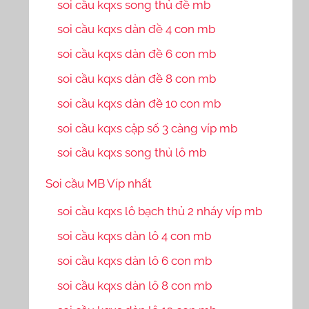
soi cầu kqxs song thủ đề mb
soi cầu kqxs dàn đề 4 con mb
soi cầu kqxs dàn đề 6 con mb
soi cầu kqxs dàn đề 8 con mb
soi cầu kqxs dàn đề 10 con mb
soi cầu kqxs cặp số 3 càng víp mb
soi cầu kqxs song thủ lô mb
Soi cầu MB Víp nhất
soi cầu kqxs lô bạch thủ 2 nháy víp mb
soi cầu kqxs dàn lô 4 con mb
soi cầu kqxs dàn lô 6 con mb
soi cầu kqxs dàn lô 8 con mb