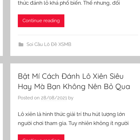
thức đánh lô khá phổ biến. Thế nhưng, đối
Continue reading
Soi Cầu Lô Đề XSMB
Bật Mí Cách Đánh Lô Xiên Siêu
Hay Mà Bạn Không Nên Bỏ Qua
Posted on
28/08/2021
by
Lô xiên là hình thức giải trí thu hút lượng lớn
người chơi tham gia. Tuy nhiên không ít người