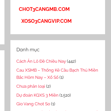
CHOT3CANGMB.COM
XOSO3CANGVIP.COM
Danh mục
Cách Ăn Lô Đề Chiều Nay
(442)
Cau XSMB – Thống Kê Cầu Bạch Thủ Miền
Bắc Hôm Nay – Xổ Số
(1)
Chưa phân loại
(2)
Dự đoán KQXS 3 Miền
(1.510)
Gio Vang Chot So
(1)