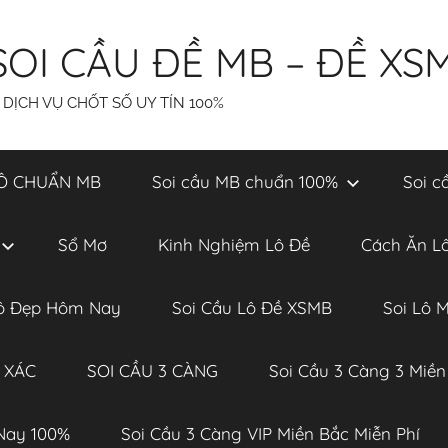
SOI CẦU ĐỀ MB – ĐỀ X
ỊCH VỤ CHỐT SỐ UY TÍN 100%
LÔ CHUẨN MB
Soi cầu MB chuẩn 100%
Soi c
Sổ Mơ
Kinh Nghiệm Lô Đề
Cách Ăn L
ô Đẹp Hôm Nay
Soi Cầu Lô Đề XSMB
Soi Lô 
H XÁC
SOI CẦU 3 CÀNG
Soi Cầu 3 Càng 3 Miền
Nay 100%
Soi Cầu 3 Càng VIP Miền Bắc Miễn Phí