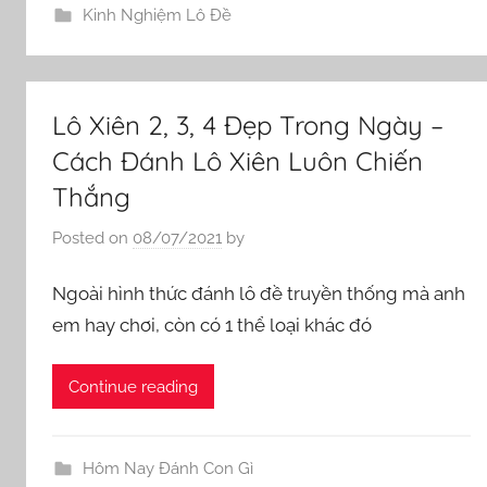
Kinh Nghiệm Lô Đề
Lô Xiên 2, 3, 4 Đẹp Trong Ngày –
Cách Đánh Lô Xiên Luôn Chiến
Thắng
Posted on
08/07/2021
by
Ngoài hình thức đánh lô đề truyền thống mà anh
em hay chơi, còn có 1 thể loại khác đó
Continue reading
Hôm Nay Đánh Con Gì