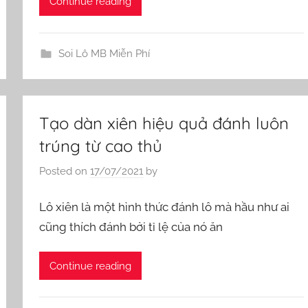
Continue reading
Soi Lô MB Miễn Phí
Tạo dàn xiên hiệu quả đánh luôn
trúng từ cao thủ
Posted on
17/07/2021
by
Lô xiên là một hình thức đánh lô mà hầu như ai
cũng thích đánh bởi tỉ lệ của nó ăn
Continue reading