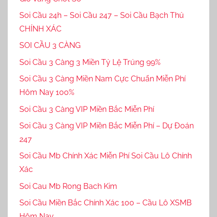
Soi Cầu 24h – Soi Cầu 247 – Soi Cầu Bạch Thủ
CHÍNH XÁC
SOI CẦU 3 CÀNG
Soi Cầu 3 Càng 3 Miền Tỷ Lệ Trúng 99%
Soi Cầu 3 Càng Miền Nam Cực Chuẩn Miễn Phí
Hôm Nay 100%
Soi Cầu 3 Càng VIP Miền Bắc Miễn Phí
Soi Cầu 3 Càng VIP Miền Bắc Miễn Phí – Dự Đoán
247
Soi Cầu Mb Chính Xác Miễn Phí Soi Cầu Lô Chính
Xác
Soi Cau Mb Rong Bach Kim
Soi Cầu Miền Bắc Chính Xác 100 – Cầu Lô XSMB
Hôm Nay