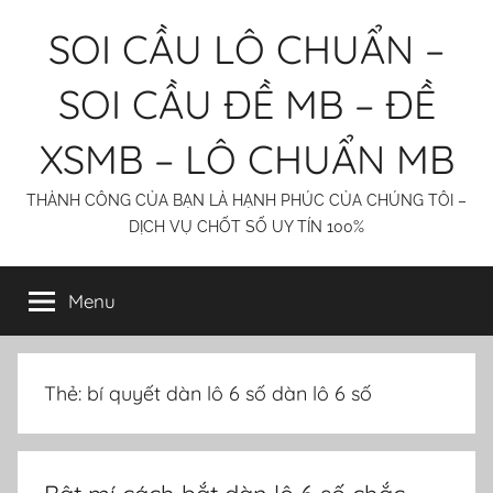
Skip
SOI CẦU LÔ CHUẨN –
to
content
SOI CẦU ĐỀ MB – ĐỀ
XSMB – LÔ CHUẨN MB
THÀNH CÔNG CỦA BẠN LÀ HẠNH PHÚC CỦA CHÚNG TÔI –
DỊCH VỤ CHỐT SỐ UY TÍN 100%
Menu
Thẻ:
bí quyết dàn lô 6 số dàn lô 6 số