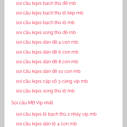
soi cầu kqxs bạch thủ đề mb
soi cầu kqxs bạch thủ lô kép mb
soi cầu kqxs bạch thủ lô mb
soi cầu kqxs song thủ đề mb
soi cầu kqxs dàn đề 4 con mb
soi cầu kqxs dàn đề 6 con mb
soi cầu kqxs dàn đề 8 con mb
soi cầu kqxs dàn đề 10 con mb
soi cầu kqxs cặp số 3 càng víp mb
soi cầu kqxs song thủ lô mb
Soi cầu MB Víp nhất
soi cầu kqxs lô bạch thủ 2 nháy víp mb
soi cầu kqxs dàn lô 4 con mb