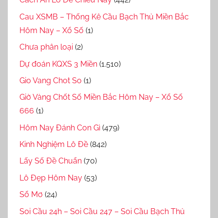
Cau XSMB – Thống Kê Cầu Bạch Thủ Miền Bắc
Hôm Nay – Xổ Số
(1)
Chưa phân loại
(2)
Dự đoán KQXS 3 Miền
(1.510)
Gio Vang Chot So
(1)
Giờ Vàng Chốt Số Miền Bắc Hôm Nay – Xổ Số
666
(1)
Hôm Nay Đánh Con Gì
(479)
Kinh Nghiệm Lô Đề
(842)
Lấy Số Đề Chuẩn
(70)
Lô Đẹp Hôm Nay
(53)
Sổ Mơ
(24)
Soi Cầu 24h – Soi Cầu 247 – Soi Cầu Bạch Thủ