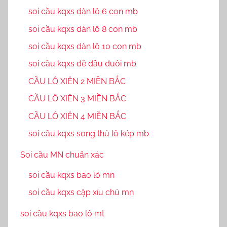
soi cầu kqxs dàn lô 6 con mb
soi cầu kqxs dàn lô 8 con mb
soi cầu kqxs dàn lô 10 con mb
soi cầu kqxs đề đầu đuôi mb
CẦU LÔ XIÊN 2 MIỀN BẮC
CẦU LÔ XIÊN 3 MIỀN BẮC
CẦU LÔ XIÊN 4 MIỀN BẮC
soi cầu kqxs song thủ lô kép mb
Soi cầu MN chuẩn xác
soi cầu kqxs bao lô mn
soi cầu kqxs cặp xíu chủ mn
soi cầu kqxs bao lô mt