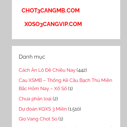
CHOT3CANGMB.COM
XOSO3CANGVIP.COM
Danh mục
Cách Ăn Lô Đề Chiều Nay
(442)
Cau XSMB – Thống Kê Cầu Bạch Thủ Miền
Bắc Hôm Nay – Xổ Số
(1)
Chưa phân loại
(2)
Dự đoán KQXS 3 Miền
(1.510)
Gio Vang Chot So
(1)