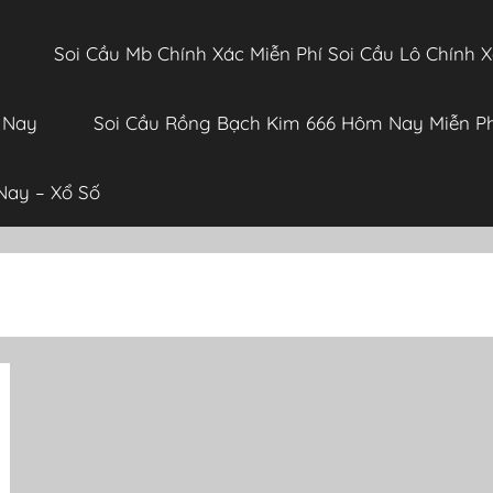
Soi Cầu Mb Chính Xác Miễn Phí Soi Cầu Lô Chính 
 Nay
Soi Cầu Rồng Bạch Kim 666 Hôm Nay Miễn Ph
Nay – Xổ Số