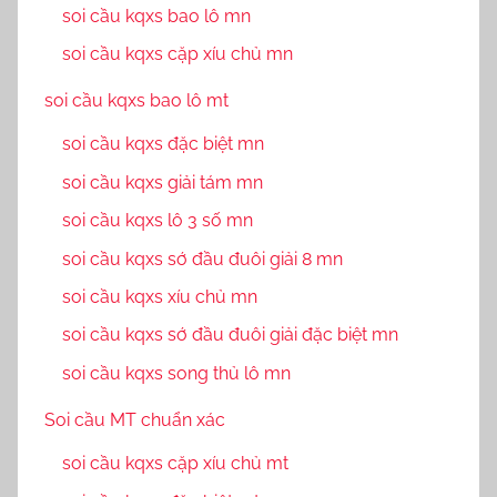
soi cầu kqxs bao lô mn
soi cầu kqxs cặp xíu chủ mn
soi cầu kqxs bao lô mt
soi cầu kqxs đặc biệt mn
soi cầu kqxs giải tám mn
soi cầu kqxs lô 3 số mn
soi cầu kqxs sớ đầu đuôi giải 8 mn
soi cầu kqxs xíu chủ mn
soi cầu kqxs sớ đầu đuôi giải đặc biệt mn
soi cầu kqxs song thủ lô mn
Soi cầu MT chuẩn xác
soi cầu kqxs cặp xíu chủ mt