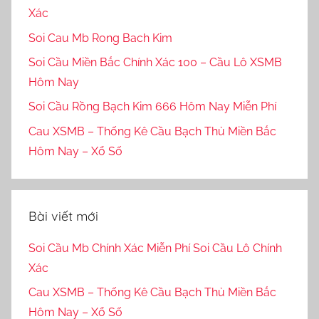
Xác
Soi Cau Mb Rong Bach Kim
Soi Cầu Miền Bắc Chính Xác 100 – Cầu Lô XSMB
Hôm Nay
Soi Cầu Rồng Bạch Kim 666 Hôm Nay Miễn Phí
Cau XSMB – Thống Kê Cầu Bạch Thủ Miền Bắc
Hôm Nay – Xổ Số
Bài viết mới
Soi Cầu Mb Chính Xác Miễn Phí Soi Cầu Lô Chính
Xác
Cau XSMB – Thống Kê Cầu Bạch Thủ Miền Bắc
Hôm Nay – Xổ Số