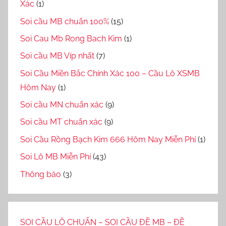
Xác
(1)
Soi cầu MB chuẩn 100%
(15)
Soi Cau Mb Rong Bach Kim
(1)
Soi cầu MB Víp nhất
(7)
Soi Cầu Miền Bắc Chính Xác 100 – Cầu Lô XSMB
Hôm Nay
(1)
Soi cầu MN chuẩn xác
(9)
Soi cầu MT chuẩn xác
(9)
Soi Cầu Rồng Bạch Kim 666 Hôm Nay Miễn Phí
(1)
Soi Lô MB Miễn Phí
(43)
Thông báo
(3)
SOI CẦU LÔ CHUẨN – SOI CẦU ĐỀ MB – ĐỀ