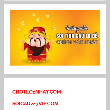
CHOTLO2NHAY.COM
SOICAU247VIP.COM