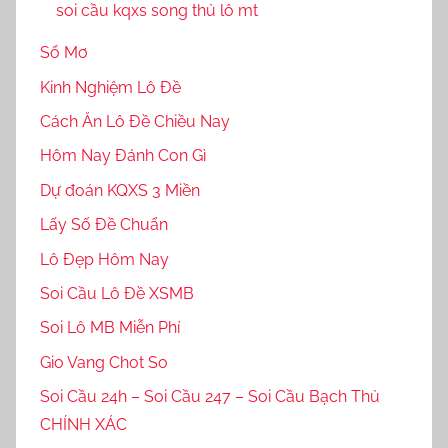
soi cầu kqxs song thủ lô mt
Sổ Mơ
Kinh Nghiệm Lô Đề
Cách Ăn Lô Đề Chiều Nay
Hôm Nay Đánh Con Gì
Dự đoán KQXS 3 Miền
Lấy Số Đề Chuẩn
Lô Đẹp Hôm Nay
Soi Cầu Lô Đề XSMB
Soi Lô MB Miễn Phí
Gio Vang Chot So
Soi Cầu 24h – Soi Cầu 247 – Soi Cầu Bạch Thủ
CHÍNH XÁC