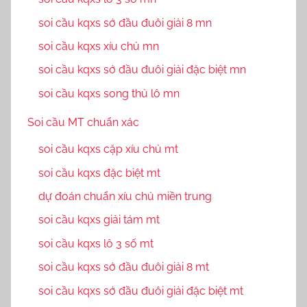
soi cầu kqxs sớ đầu đuôi giải 8 mn
soi cầu kqxs xíu chủ mn
soi cầu kqxs sớ đầu đuôi giải đặc biệt mn
soi cầu kqxs song thủ lô mn
Soi cầu MT chuẩn xác
soi cầu kqxs cặp xíu chủ mt
soi cầu kqxs đặc biệt mt
dự đoán chuẩn xíu chủ miền trung
soi cầu kqxs giải tám mt
soi cầu kqxs lô 3 số mt
soi cầu kqxs sớ đầu đuôi giải 8 mt
soi cầu kqxs sớ đầu đuôi giải đặc biệt mt