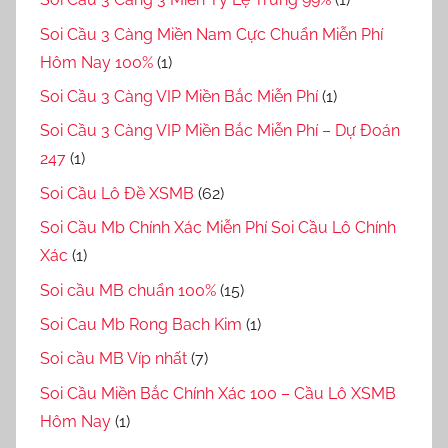
Soi Cầu 3 Càng Miền Nam Cực Chuẩn Miễn Phí
Hôm Nay 100%
(1)
Soi Cầu 3 Càng VIP Miền Bắc Miễn Phí
(1)
Soi Cầu 3 Càng VIP Miền Bắc Miễn Phí – Dự Đoán
247
(1)
Soi Cầu Lô Đề XSMB
(62)
Soi Cầu Mb Chính Xác Miễn Phí Soi Cầu Lô Chính
Xác
(1)
Soi cầu MB chuẩn 100%
(15)
Soi Cau Mb Rong Bach Kim
(1)
Soi cầu MB Víp nhất
(7)
Soi Cầu Miền Bắc Chính Xác 100 – Cầu Lô XSMB
Hôm Nay
(1)