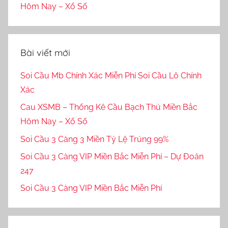
Hôm Nay – Xổ Số
Bài viết mới
Soi Cầu Mb Chính Xác Miễn Phí Soi Cầu Lô Chính
Xác
Cau XSMB – Thống Kê Cầu Bạch Thủ Miền Bắc
Hôm Nay – Xổ Số
Soi Cầu 3 Càng 3 Miền Tỷ Lệ Trúng 99%
Soi Cầu 3 Càng VIP Miền Bắc Miễn Phí – Dự Đoán
247
Soi Cầu 3 Càng VIP Miền Bắc Miễn Phí