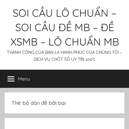
Skip
SOI CẦU LÔ CHUẨN –
to
content
SOI CẦU ĐỀ MB – ĐỀ
XSMB – LÔ CHUẨN MB
THÀNH CÔNG CỦA BẠN LÀ HẠNH PHÚC CỦA CHÚNG TÔI –
DỊCH VỤ CHỐT SỐ UY TÍN 100%
Menu
Thẻ:
bộ dàn đề bất bại