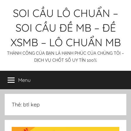
Skip
SOI CẦU LÔ CHUẨN –
to
content
SOI CẦU ĐỀ MB – ĐỀ
XSMB – LÔ CHUẨN MB
THÀNH CÔNG CỦA BẠN LÀ HẠNH PHÚC CỦA CHÚNG TÔI –
DỊCH VỤ CHỐT SỐ UY TÍN 100%
Menu
Thẻ:
btl kep