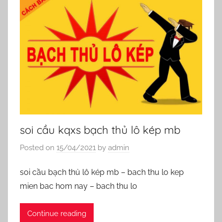
soi cầu kqxs bạch thủ lô kép mb
Posted on
15/04/2021
by
admin
soi cầu bạch thủ lô kép mb – bach thu lo kep
mien bac hom nay – bach thu lo
Continue reading