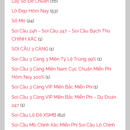
Lấy Số Đề Chuẩn
(70)
Lô Đẹp Hôm Nay
(53)
Sổ Mơ
(24)
Soi Cầu 24h – Soi Cầu 247 – Soi Cầu Bạch Thủ
CHÍNH XÁC
(1)
SOI CẦU 3 CÀNG
(1)
Soi Cầu 3 Càng 3 Miền Tỷ Lệ Trúng 99%
(1)
Soi Cầu 3 Càng Miền Nam Cực Chuẩn Miễn Phí
Hôm Nay 100%
(1)
Soi Cầu 3 Càng VIP Miền Bắc Miễn Phí
(1)
Soi Cầu 3 Càng VIP Miền Bắc Miễn Phí – Dự Đoán
247
(1)
Soi Cầu Lô Đề XSMB
(62)
Soi Cầu Mb Chính Xác Miễn Phí Soi Cầu Lô Chính