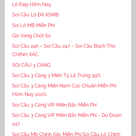
Lô Đẹp Hôm Nay
Soi Cầu Lô Đề XSMB
Soi Lô MB Miễn Phí
Gio Vang Chot So
Soi Cầu 24h – Soi Cầu 247 – Soi Cầu Bạch Thủ
CHÍNH XÁC
SOI CẦU 3 CÀNG
Soi Cầu 3 Càng 3 Miền Tỷ Lệ Trúng 99%
Soi Cầu 3 Càng Miền Nam Cực Chuẩn Miễn Phí
Hôm Nay 100%
Soi Cầu 3 Càng VIP Miền Bắc Miễn Phí
Soi Cầu 3 Càng VIP Miền Bắc Miễn Phí – Dự Đoán
247
Soi Cầu Mb Chính Xác Miễn Phí Soi Cầu Lô Chính