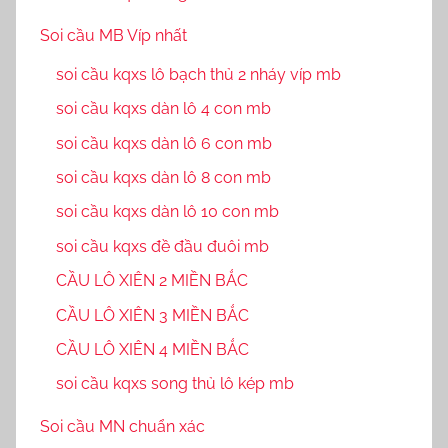
Soi cầu MB Víp nhất
soi cầu kqxs lô bạch thủ 2 nháy víp mb
soi cầu kqxs dàn lô 4 con mb
soi cầu kqxs dàn lô 6 con mb
soi cầu kqxs dàn lô 8 con mb
soi cầu kqxs dàn lô 10 con mb
soi cầu kqxs đề đầu đuôi mb
CẦU LÔ XIÊN 2 MIỀN BẮC
CẦU LÔ XIÊN 3 MIỀN BẮC
CẦU LÔ XIÊN 4 MIỀN BẮC
soi cầu kqxs song thủ lô kép mb
Soi cầu MN chuẩn xác