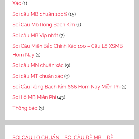
Xác
(1)
Soi cầu MB chuẩn 100%
(15)
Soi Cau Mb Rong Bach Kim
(1)
Soi cầu MB Víp nhất
(7)
Soi Cầu Miền Bắc Chính Xác 100 – Cầu Lô XSMB
Hôm Nay
(1)
Soi cầu MN chuẩn xác
(9)
Soi cầu MT chuẩn xác
(9)
Soi Cầu Rồng Bạch Kim 666 Hôm Nay Miễn Phí
(1)
Soi Lô MB Miễn Phí
(43)
Thông báo
(3)
SOI CẦU LÔ CHUẨN – SOI CẦU ĐỀ MB – ĐỀ