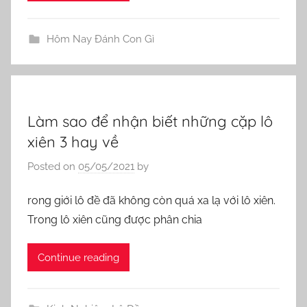
Hôm Nay Đánh Con Gì
Làm sao để nhận biết những cặp lô
xiên 3 hay về
Posted on
05/05/2021
by
rong giới lô đề đã không còn quá xa lạ với lô xiên.
Trong lô xiên cũng được phân chia
Continue reading