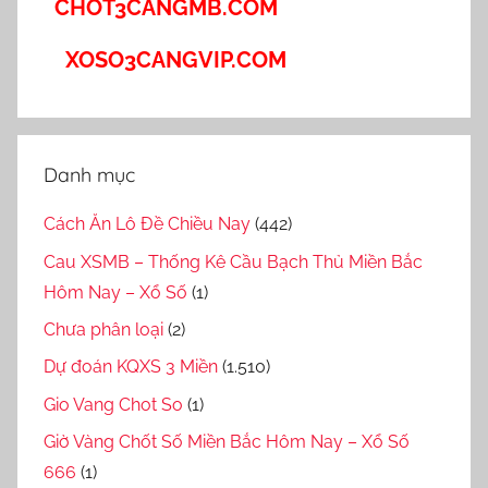
CHOT3CANGMB.COM
XOSO3CANGVIP.COM
Danh mục
Cách Ăn Lô Đề Chiều Nay
(442)
Cau XSMB – Thống Kê Cầu Bạch Thủ Miền Bắc
Hôm Nay – Xổ Số
(1)
Chưa phân loại
(2)
Dự đoán KQXS 3 Miền
(1.510)
Gio Vang Chot So
(1)
Giờ Vàng Chốt Số Miền Bắc Hôm Nay – Xổ Số
666
(1)