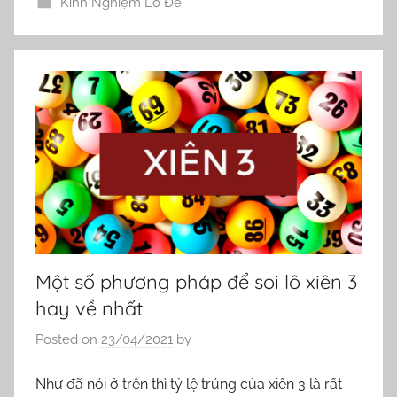
Kinh Nghiệm Lô Đề
Một số phương pháp để soi lô xiên 3
hay về nhất
Posted on
23/04/2021
by
Như đã nói ở trên thì tỷ lệ trúng của xiên 3 là rất