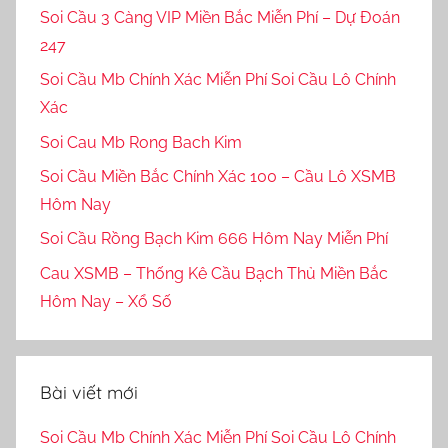
Soi Cầu 3 Càng VIP Miền Bắc Miễn Phí – Dự Đoán
247
Soi Cầu Mb Chính Xác Miễn Phí Soi Cầu Lô Chính
Xác
Soi Cau Mb Rong Bach Kim
Soi Cầu Miền Bắc Chính Xác 100 – Cầu Lô XSMB
Hôm Nay
Soi Cầu Rồng Bạch Kim 666 Hôm Nay Miễn Phí
Cau XSMB – Thống Kê Cầu Bạch Thủ Miền Bắc
Hôm Nay – Xổ Số
Bài viết mới
Soi Cầu Mb Chính Xác Miễn Phí Soi Cầu Lô Chính