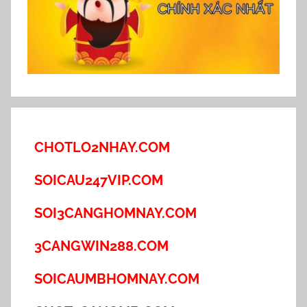
CHOTLO2NHAY.COM
SOICAU247VIP.COM
SOI3CANGHOMNAY.COM
3CANGWIN288.COM
SOICAUMBHOMNAY.COM