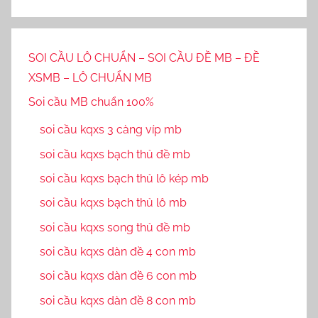
SOI CẦU LÔ CHUẨN – SOI CẦU ĐỀ MB – ĐỀ
XSMB – LÔ CHUẨN MB
Soi cầu MB chuẩn 100%
soi cầu kqxs 3 càng víp mb
soi cầu kqxs bạch thủ đề mb
soi cầu kqxs bạch thủ lô kép mb
soi cầu kqxs bạch thủ lô mb
soi cầu kqxs song thủ đề mb
soi cầu kqxs dàn đề 4 con mb
soi cầu kqxs dàn đề 6 con mb
soi cầu kqxs dàn đề 8 con mb