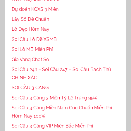
Dự đoán KQXS 3 Miền
Lấy Số Đề Chuẩn
Lô Đẹp Hôm Nay
Soi Cầu Lô Đề XSMB
Soi Lô MB Miễn Phí
Gio Vang Chot So
Soi Cầu 24h – Soi Cầu 247 – Soi Cầu Bạch Thủ
CHÍNH XÁC
SOI CẦU 3 CÀNG
Soi Cầu 3 Càng 3 Miền Tỷ Lệ Trúng 99%
Soi Cầu 3 Càng Miền Nam Cực Chuẩn Miễn Phí
Hôm Nay 100%
Soi Cầu 3 Càng VIP Miền Bắc Miễn Phí