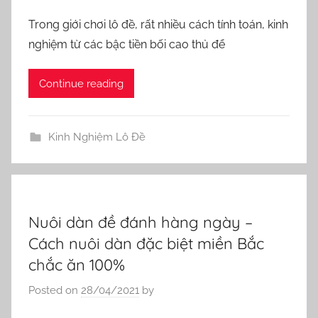
Trong giới chơi lô đề, rất nhiều cách tính toán, kinh
nghiệm từ các bậc tiền bối cao thủ để
Continue reading
Kinh Nghiệm Lô Đề
Nuôi dàn đề đánh hàng ngày –
Cách nuôi dàn đặc biệt miền Bắc
chắc ăn 100%
Posted on
28/04/2021
by