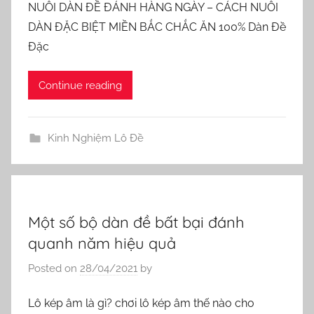
NUÔI DÀN ĐỀ ĐÁNH HÀNG NGÀY – CÁCH NUÔI
DÀN ĐẶC BIỆT MIỀN BẮC CHẮC ĂN 100% Dàn Đề
Đặc
Continue reading
Kinh Nghiệm Lô Đề
Một số bộ dàn đề bất bại đánh
quanh năm hiệu quả
Posted on
28/04/2021
by
Lô kép âm là gì? chơi lô kép âm thế nào cho