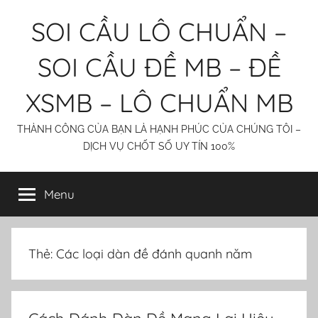
Skip
SOI CẦU LÔ CHUẨN –
to
content
SOI CẦU ĐỀ MB – ĐỀ
XSMB – LÔ CHUẨN MB
THÀNH CÔNG CỦA BẠN LÀ HẠNH PHÚC CỦA CHÚNG TÔI –
DỊCH VỤ CHỐT SỐ UY TÍN 100%
Menu
Thẻ:
Các loại dàn đề đánh quanh năm