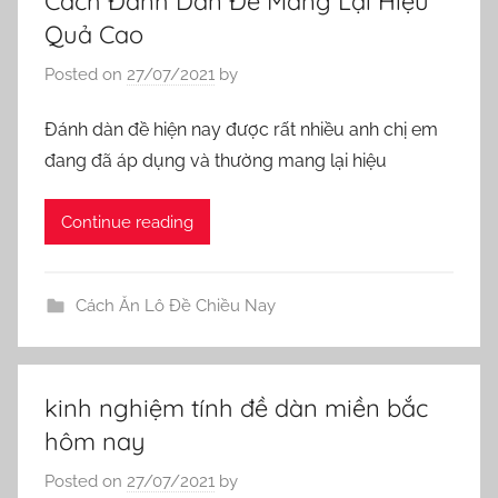
Cách Đánh Dàn Đề Mang Lại Hiệu
Quả Cao
Posted on
27/07/2021
by
Đánh dàn đề hiện nay được rất nhiều anh chị em
đang đã áp dụng và thường mang lại hiệu
Continue reading
Cách Ăn Lô Đề Chiều Nay
kinh nghiệm tính đề dàn miền bắc
hôm nay
Posted on
27/07/2021
by