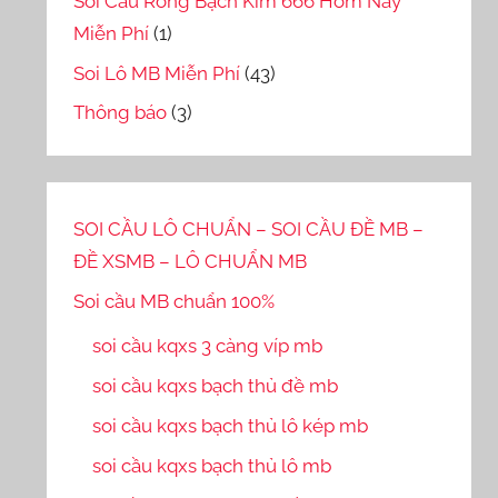
Soi Cầu Rồng Bạch Kim 666 Hôm Nay
Miễn Phí
(1)
Soi Lô MB Miễn Phí
(43)
Thông báo
(3)
SOI CẦU LÔ CHUẨN – SOI CẦU ĐỀ MB –
ĐỀ XSMB – LÔ CHUẨN MB
Soi cầu MB chuẩn 100%
soi cầu kqxs 3 càng víp mb
soi cầu kqxs bạch thủ đề mb
soi cầu kqxs bạch thủ lô kép mb
soi cầu kqxs bạch thủ lô mb