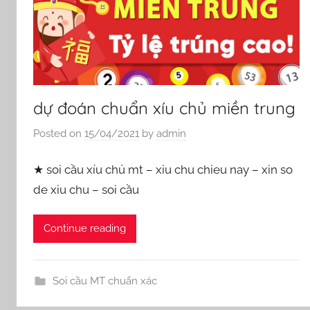
dự đoán chuẩn xíu chủ miền trung
Posted on
15/04/2021
by
admin
★ soi cầu xíu chủ mt – xiu chu chieu nay – xin so
de xiu chu – soi cầu
Continue reading
Soi cầu MT chuẩn xác