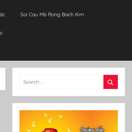
Xác
Soi Cau Mb Rong Bach Kim
í