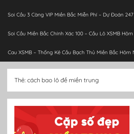
Soi Cầu 3 Càng VIP Miền Bắc Miễn Phí – Dự Đoán 247
Soi Cầu Miền Bắc Chính Xác 100 – Cầu Lô XSMB Hôm
Cau XSMB – Thống Kê Cầu Bạch Thủ Miền Bắc Hôm 
Thẻ:
cách bao lô đề miền trung