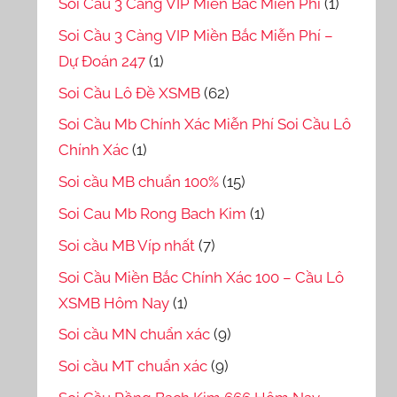
Soi Cầu 3 Càng VIP Miền Bắc Miễn Phí
(1)
Soi Cầu 3 Càng VIP Miền Bắc Miễn Phí –
Dự Đoán 247
(1)
Soi Cầu Lô Đề XSMB
(62)
Soi Cầu Mb Chính Xác Miễn Phí Soi Cầu Lô
Chính Xác
(1)
Soi cầu MB chuẩn 100%
(15)
Soi Cau Mb Rong Bach Kim
(1)
Soi cầu MB Víp nhất
(7)
Soi Cầu Miền Bắc Chính Xác 100 – Cầu Lô
XSMB Hôm Nay
(1)
Soi cầu MN chuẩn xác
(9)
Soi cầu MT chuẩn xác
(9)