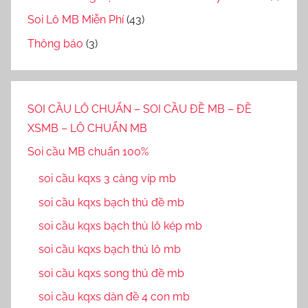
Soi Lô MB Miễn Phí
(43)
Thông báo
(3)
SOI CẦU LÔ CHUẨN – SOI CẦU ĐỀ MB – ĐỀ
XSMB – LÔ CHUẨN MB
Soi cầu MB chuẩn 100%
soi cầu kqxs 3 càng víp mb
soi cầu kqxs bạch thủ đề mb
soi cầu kqxs bạch thủ lô kép mb
soi cầu kqxs bạch thủ lô mb
soi cầu kqxs song thủ đề mb
soi cầu kqxs dàn đề 4 con mb