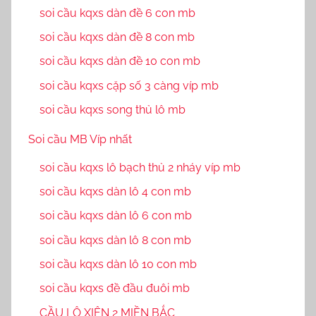
soi cầu kqxs dàn đề 6 con mb
soi cầu kqxs dàn đề 8 con mb
soi cầu kqxs dàn đề 10 con mb
soi cầu kqxs cặp số 3 càng víp mb
soi cầu kqxs song thủ lô mb
Soi cầu MB Víp nhất
soi cầu kqxs lô bạch thủ 2 nháy víp mb
soi cầu kqxs dàn lô 4 con mb
soi cầu kqxs dàn lô 6 con mb
soi cầu kqxs dàn lô 8 con mb
soi cầu kqxs dàn lô 10 con mb
soi cầu kqxs đề đầu đuôi mb
CẦU LÔ XIÊN 2 MIỀN BẮC