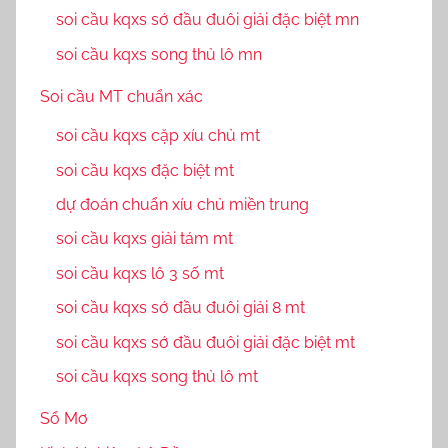
soi cầu kqxs sớ đầu đuôi giải đặc biệt mn
soi cầu kqxs song thủ lô mn
Soi cầu MT chuẩn xác
soi cầu kqxs cặp xíu chủ mt
soi cầu kqxs đặc biệt mt
dự đoán chuẩn xíu chủ miền trung
soi cầu kqxs giải tám mt
soi cầu kqxs lô 3 số mt
soi cầu kqxs sớ đầu đuôi giải 8 mt
soi cầu kqxs sớ đầu đuôi giải đặc biệt mt
soi cầu kqxs song thủ lô mt
Sổ Mơ