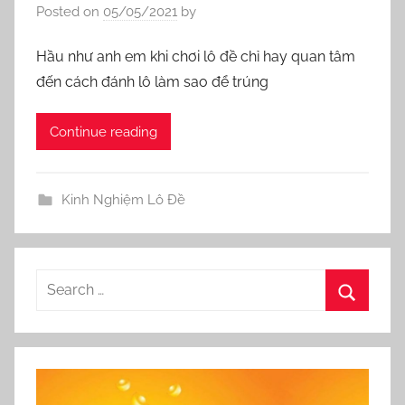
Posted on
05/05/2021
by
Hầu như anh em khi chơi lô đề chỉ hay quan tâm
đến cách đánh lô làm sao để trúng
Continue reading
Kinh Nghiệm Lô Đề