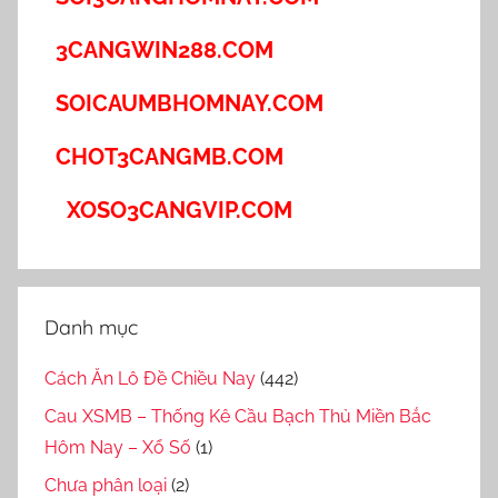
3CANGWIN288.COM
SOICAUMBHOMNAY.COM
CHOT3CANGMB.COM
XOSO3CANGVIP.COM
Danh mục
Cách Ăn Lô Đề Chiều Nay
(442)
Cau XSMB – Thống Kê Cầu Bạch Thủ Miền Bắc
Hôm Nay – Xổ Số
(1)
Chưa phân loại
(2)