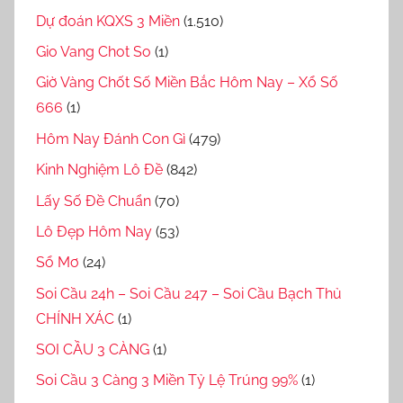
Dự đoán KQXS 3 Miền
(1.510)
Gio Vang Chot So
(1)
Giờ Vàng Chốt Số Miền Bắc Hôm Nay – Xổ Số
666
(1)
Hôm Nay Đánh Con Gì
(479)
Kinh Nghiệm Lô Đề
(842)
Lấy Số Đề Chuẩn
(70)
Lô Đẹp Hôm Nay
(53)
Sổ Mơ
(24)
Soi Cầu 24h – Soi Cầu 247 – Soi Cầu Bạch Thủ
CHÍNH XÁC
(1)
SOI CẦU 3 CÀNG
(1)
Soi Cầu 3 Càng 3 Miền Tỷ Lệ Trúng 99%
(1)