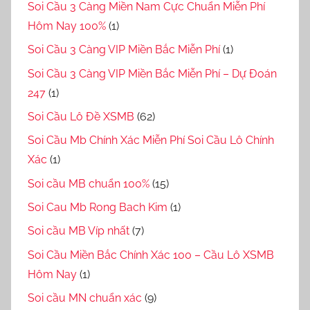
Soi Cầu 3 Càng Miền Nam Cực Chuẩn Miễn Phí
Hôm Nay 100%
(1)
Soi Cầu 3 Càng VIP Miền Bắc Miễn Phí
(1)
Soi Cầu 3 Càng VIP Miền Bắc Miễn Phí – Dự Đoán
247
(1)
Soi Cầu Lô Đề XSMB
(62)
Soi Cầu Mb Chính Xác Miễn Phí Soi Cầu Lô Chính
Xác
(1)
Soi cầu MB chuẩn 100%
(15)
Soi Cau Mb Rong Bach Kim
(1)
Soi cầu MB Víp nhất
(7)
Soi Cầu Miền Bắc Chính Xác 100 – Cầu Lô XSMB
Hôm Nay
(1)
Soi cầu MN chuẩn xác
(9)