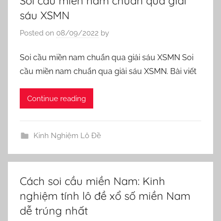
Soi cầu miền nam chuẩn qua giải
sáu XSMN
Posted on
08/09/2022
by
Soi cầu miền nam chuẩn qua giải sáu XSMN Soi
cầu miền nam chuẩn qua giải sáu XSMN. Bài viết
Continue reading
Kinh Nghiệm Lô Đề
Cách soi cầu miền Nam: Kinh
nghiệm tính lô đề xổ số miền Nam
dễ trúng nhất