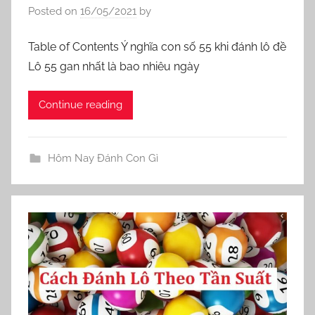
Posted on
16/05/2021
by
Table of Contents Ý nghĩa con số 55 khi đánh lô đề
Lô 55 gan nhất là bao nhiêu ngày
Continue reading
Hôm Nay Đánh Con Gì