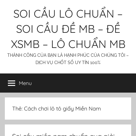
Skip
SOI CẦU LÔ CHUẨN –
to
content
SOI CẦU ĐỀ MB – ĐỀ
XSMB – LÔ CHUẨN MB
THÀNH CÔNG CỦA BẠN LÀ HẠNH PHÚC CỦA CHÚNG TÔI –
DỊCH VỤ CHỐT SỐ UY TÍN 100%
Menu
Thẻ:
Cách chơi lô tô giấy Miền Nam