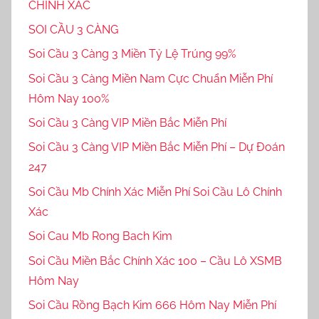
CHÍNH XÁC
SOI CẦU 3 CÀNG
Soi Cầu 3 Càng 3 Miền Tỷ Lệ Trúng 99%
Soi Cầu 3 Càng Miền Nam Cực Chuẩn Miễn Phí
Hôm Nay 100%
Soi Cầu 3 Càng VIP Miền Bắc Miễn Phí
Soi Cầu 3 Càng VIP Miền Bắc Miễn Phí – Dự Đoán
247
Soi Cầu Mb Chính Xác Miễn Phí Soi Cầu Lô Chính
Xác
Soi Cau Mb Rong Bach Kim
Soi Cầu Miền Bắc Chính Xác 100 – Cầu Lô XSMB
Hôm Nay
Soi Cầu Rồng Bạch Kim 666 Hôm Nay Miễn Phí