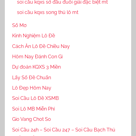
soi cầu kqxs sớ đầu đuôi giải đặc biệt mt
soi cầu kqxs song thủ lô mt
Sổ Mơ
Kinh Nghiệm Lô Đề
Cách Ăn Lô Đề Chiều Nay
Hôm Nay Đánh Con Gì
Dự đoán KQXS 3 Miền
Lấy Số Đề Chuẩn
Lô Đẹp Hôm Nay
Soi Cầu Lô Đề XSMB
Soi Lô MB Miễn Phí
Gio Vang Chot So
Soi Cầu 24h – Soi Cầu 247 – Soi Cầu Bạch Thủ