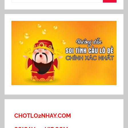
CHOTLO2NHAY.COM