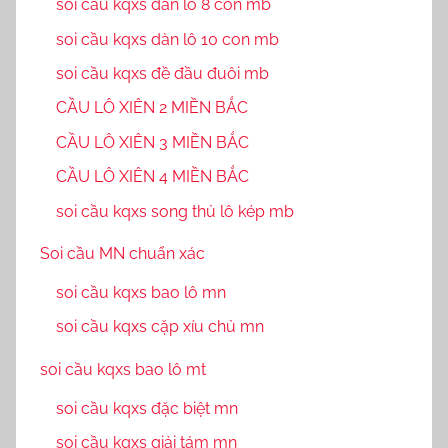
soi cầu kqxs dàn lô 8 con mb
soi cầu kqxs dàn lô 10 con mb
soi cầu kqxs đề đầu đuôi mb
CẦU LÔ XIÊN 2 MIỀN BẮC
CẦU LÔ XIÊN 3 MIỀN BẮC
CẦU LÔ XIÊN 4 MIỀN BẮC
soi cầu kqxs song thủ lô kép mb
Soi cầu MN chuẩn xác
soi cầu kqxs bao lô mn
soi cầu kqxs cặp xíu chủ mn
soi cầu kqxs bao lô mt
soi cầu kqxs đặc biệt mn
soi cầu kqxs giải tám mn