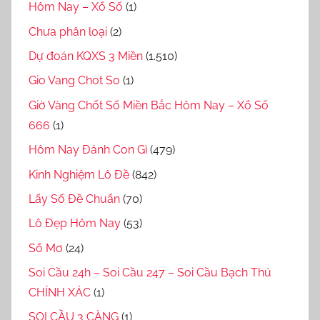
Hôm Nay – Xổ Số
(1)
Chưa phân loại
(2)
Dự đoán KQXS 3 Miền
(1.510)
Gio Vang Chot So
(1)
Giờ Vàng Chốt Số Miền Bắc Hôm Nay – Xổ Số
666
(1)
Hôm Nay Đánh Con Gì
(479)
Kinh Nghiệm Lô Đề
(842)
Lấy Số Đề Chuẩn
(70)
Lô Đẹp Hôm Nay
(53)
Sổ Mơ
(24)
Soi Cầu 24h – Soi Cầu 247 – Soi Cầu Bạch Thủ
CHÍNH XÁC
(1)
SOI CẦU 3 CÀNG
(1)