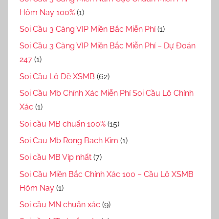
Hôm Nay 100%
(1)
Soi Cầu 3 Càng VIP Miền Bắc Miễn Phí
(1)
Soi Cầu 3 Càng VIP Miền Bắc Miễn Phí – Dự Đoán
247
(1)
Soi Cầu Lô Đề XSMB
(62)
Soi Cầu Mb Chính Xác Miễn Phí Soi Cầu Lô Chính
Xác
(1)
Soi cầu MB chuẩn 100%
(15)
Soi Cau Mb Rong Bach Kim
(1)
Soi cầu MB Víp nhất
(7)
Soi Cầu Miền Bắc Chính Xác 100 – Cầu Lô XSMB
Hôm Nay
(1)
Soi cầu MN chuẩn xác
(9)