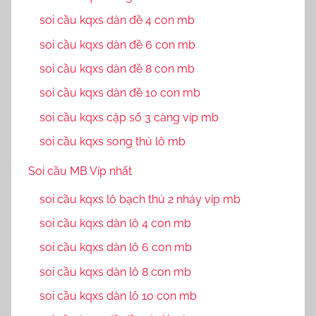
soi cầu kqxs dàn đề 4 con mb
soi cầu kqxs dàn đề 6 con mb
soi cầu kqxs dàn đề 8 con mb
soi cầu kqxs dàn đề 10 con mb
soi cầu kqxs cặp số 3 càng víp mb
soi cầu kqxs song thủ lô mb
Soi cầu MB Víp nhất
soi cầu kqxs lô bạch thủ 2 nháy víp mb
soi cầu kqxs dàn lô 4 con mb
soi cầu kqxs dàn lô 6 con mb
soi cầu kqxs dàn lô 8 con mb
soi cầu kqxs dàn lô 10 con mb