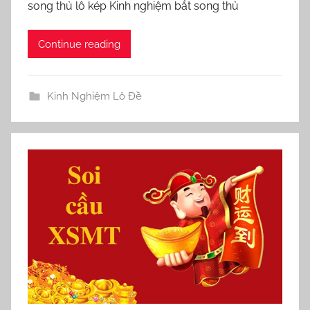
song thủ lô kép Kinh nghiệm bắt song thủ
Continue reading
Kinh Nghiệm Lô Đề