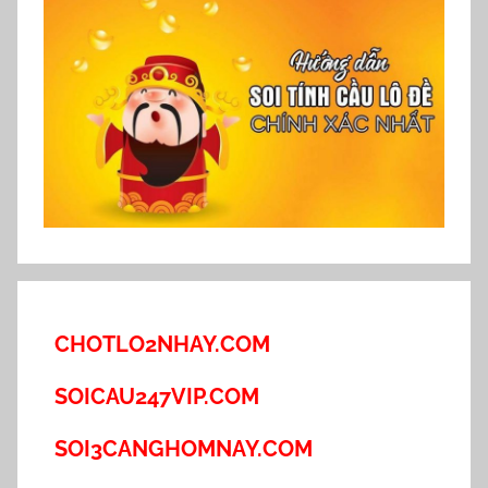
CHOTLO2NHAY.COM
SOICAU247VIP.COM
SOI3CANGHOMNAY.COM