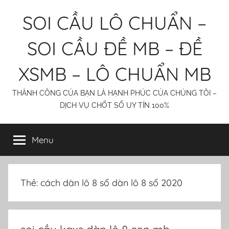
Skip
SOI CẦU LÔ CHUẨN –
to
content
SOI CẦU ĐỀ MB – ĐỀ
XSMB – LÔ CHUẨN MB
THÀNH CÔNG CỦA BẠN LÀ HẠNH PHÚC CỦA CHÚNG TÔI –
DỊCH VỤ CHỐT SỐ UY TÍN 100%
Menu
Thẻ:
cách dàn lô 8 số dàn lô 8 số 2020