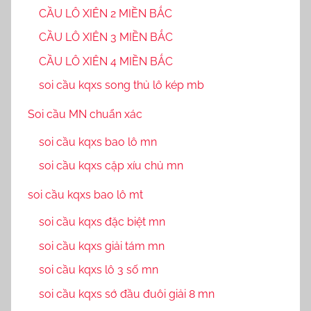
CẦU LÔ XIÊN 2 MIỀN BẮC
CẦU LÔ XIÊN 3 MIỀN BẮC
CẦU LÔ XIÊN 4 MIỀN BẮC
soi cầu kqxs song thủ lô kép mb
Soi cầu MN chuẩn xác
soi cầu kqxs bao lô mn
soi cầu kqxs cặp xíu chủ mn
soi cầu kqxs bao lô mt
soi cầu kqxs đặc biệt mn
soi cầu kqxs giải tám mn
soi cầu kqxs lô 3 số mn
soi cầu kqxs sớ đầu đuôi giải 8 mn