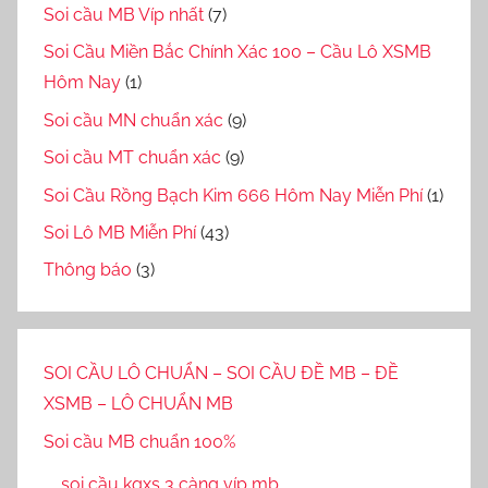
Soi cầu MB Víp nhất
(7)
Soi Cầu Miền Bắc Chính Xác 100 – Cầu Lô XSMB
Hôm Nay
(1)
Soi cầu MN chuẩn xác
(9)
Soi cầu MT chuẩn xác
(9)
Soi Cầu Rồng Bạch Kim 666 Hôm Nay Miễn Phí
(1)
Soi Lô MB Miễn Phí
(43)
Thông báo
(3)
SOI CẦU LÔ CHUẨN – SOI CẦU ĐỀ MB – ĐỀ
XSMB – LÔ CHUẨN MB
Soi cầu MB chuẩn 100%
soi cầu kqxs 3 càng víp mb