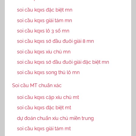
soi cầu kqxs đặc biệt mn
soi cầu kqxs giải tám mn
soi cầu kqxs lô 3 số mn
soi cầu kqxs sớ đầu đuôi giải 8 mn
soi cầu kqxs xíu chủ mn
soi cầu kqxs sớ đầu đuôi giải đặc biệt mn
soi cầu kqxs song thủ lô mn
Soi cầu MT chuẩn xác
soi cầu kqxs cặp xíu chủ mt
soi cầu kqxs đặc biệt mt
dự đoán chuẩn xíu chủ miền trung
soi cầu kqxs giải tám mt