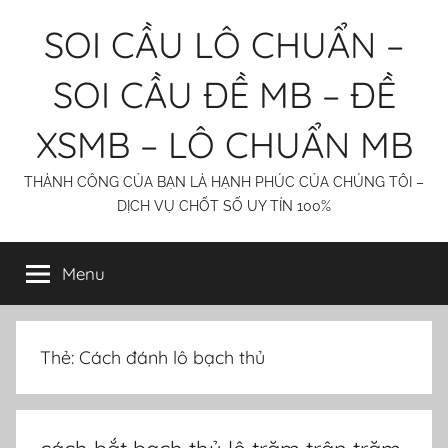
Skip
SOI CẦU LÔ CHUẨN –
to
content
SOI CẦU ĐỀ MB – ĐỀ
XSMB – LÔ CHUẨN MB
THÀNH CÔNG CỦA BẠN LÀ HẠNH PHÚC CỦA CHÚNG TÔI –
DỊCH VỤ CHỐT SỐ UY TÍN 100%
Menu
Thẻ:
Cách đánh lô bạch thủ