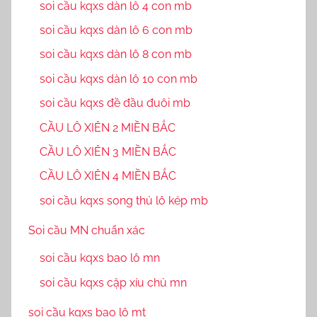
soi cầu kqxs dàn lô 4 con mb
soi cầu kqxs dàn lô 6 con mb
soi cầu kqxs dàn lô 8 con mb
soi cầu kqxs dàn lô 10 con mb
soi cầu kqxs đề đầu đuôi mb
CẦU LÔ XIÊN 2 MIỀN BẮC
CẦU LÔ XIÊN 3 MIỀN BẮC
CẦU LÔ XIÊN 4 MIỀN BẮC
soi cầu kqxs song thủ lô kép mb
Soi cầu MN chuẩn xác
soi cầu kqxs bao lô mn
soi cầu kqxs cặp xíu chủ mn
soi cầu kqxs bao lô mt