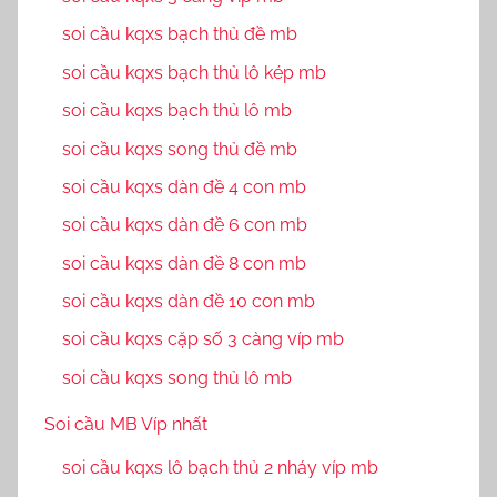
soi cầu kqxs bạch thủ đề mb
soi cầu kqxs bạch thủ lô kép mb
soi cầu kqxs bạch thủ lô mb
soi cầu kqxs song thủ đề mb
soi cầu kqxs dàn đề 4 con mb
soi cầu kqxs dàn đề 6 con mb
soi cầu kqxs dàn đề 8 con mb
soi cầu kqxs dàn đề 10 con mb
soi cầu kqxs cặp số 3 càng víp mb
soi cầu kqxs song thủ lô mb
Soi cầu MB Víp nhất
soi cầu kqxs lô bạch thủ 2 nháy víp mb