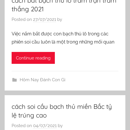
cách bắt bạch thủ lô trăm trận trăm
thắng 2021
Posted on
27/07/2021
by
Việc nắm bắt được con bạch thủ lô trong các
phiên soi cầu luôn là một trong những mối quan
Continue reading
Hôm Nay Đánh Con Gì
cách soi cầu bạch thủ miền Bắc tỷ
lệ trúng cao
Posted on
04/07/2021
by