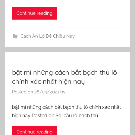
Continue reading
Cách Ăn Lô Đề Chiều Nay
bật mí những cách bắt bạch thủ lô
chính xác nhất hiện nay
Posted on
28/04/2021
by
bật mí những cách bắt bạch thủ lô chính xác nhất
hiện nay Posted on Soi cầu lô bạch thủ
Continue reading