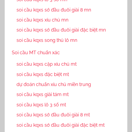
soi cầu kqxs sớ đầu đuôi giải 8 mn
soi cầu kqxs xíu chủ mn
soi cầu kqxs sớ đầu đuôi giải đặc biệt mn
soi cầu kqxs song thủ lô mn
Soi cầu MT chuẩn xác
soi cầu kqxs cặp xíu chủ mt
soi cầu kqxs đặc biệt mt
dự đoán chuẩn xíu chủ miền trung
soi cầu kqxs giải tám mt
soi cầu kqxs lô 3 số mt
soi cầu kqxs sớ đầu đuôi giải 8 mt
soi cầu kqxs sớ đầu đuôi giải đặc biệt mt