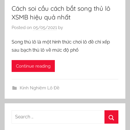
Cách soi cầu cách bắt song thủ lô
XSMB hiệu quả nhất
Posted on
05/05/2021
by
Song thủ lô là một hình thức chơi lô đề chỉ xếp
sau bạch thủ lô về mức độ phổ
Continue reading
Kinh Nghiệm Lô Đề