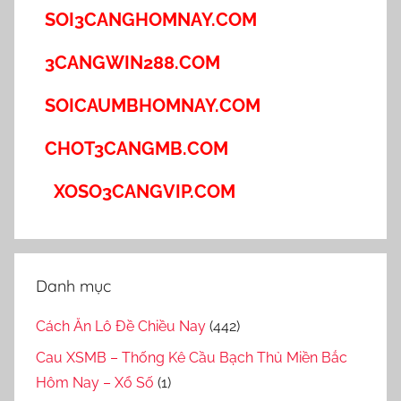
SOI3CANGHOMNAY.COM
3CANGWIN288.COM
SOICAUMBHOMNAY.COM
CHOT3CANGMB.COM
XOSO3CANGVIP.COM
Danh mục
Cách Ăn Lô Đề Chiều Nay
(442)
Cau XSMB – Thống Kê Cầu Bạch Thủ Miền Bắc
Hôm Nay – Xổ Số
(1)