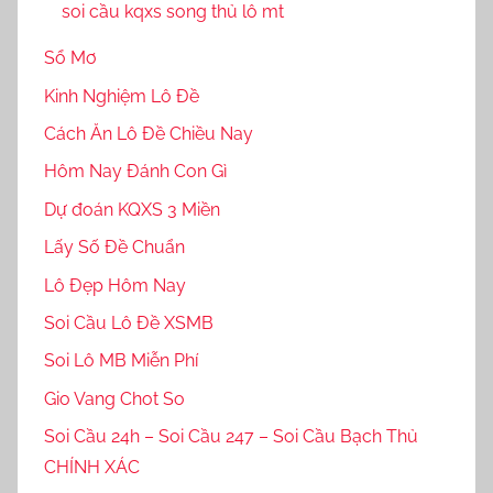
soi cầu kqxs song thủ lô mt
Sổ Mơ
Kinh Nghiệm Lô Đề
Cách Ăn Lô Đề Chiều Nay
Hôm Nay Đánh Con Gì
Dự đoán KQXS 3 Miền
Lấy Số Đề Chuẩn
Lô Đẹp Hôm Nay
Soi Cầu Lô Đề XSMB
Soi Lô MB Miễn Phí
Gio Vang Chot So
Soi Cầu 24h – Soi Cầu 247 – Soi Cầu Bạch Thủ
CHÍNH XÁC