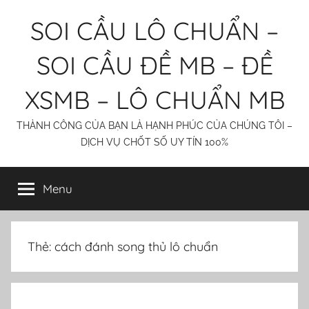
Skip
SOI CẦU LÔ CHUẨN –
to
content
SOI CẦU ĐỀ MB – ĐỀ
XSMB – LÔ CHUẨN MB
THÀNH CÔNG CỦA BẠN LÀ HẠNH PHÚC CỦA CHÚNG TÔI –
DỊCH VỤ CHỐT SỐ UY TÍN 100%
Menu
Thẻ:
cách đánh song thủ lô chuẩn