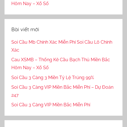
Hôm Nay – Xổ Số
Bài viết mới
Soi Cầu Mb Chính Xác Miễn Phí Soi Cầu Lô Chính
Xác
Cau XSMB – Thống Kê Cầu Bạch Thủ Miền Bắc
Hôm Nay – Xổ Số
Soi Cầu 3 Càng 3 Miền Tỷ Lệ Trúng 99%
Soi Cầu 3 Càng VIP Miền Bắc Miễn Phí – Dự Đoán
247
Soi Cầu 3 Càng VIP Miền Bắc Miễn Phí