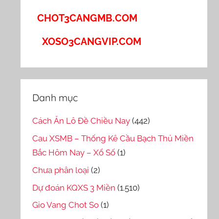
CHOT3CANGMB.COM
XOSO3CANGVIP.COM
Danh mục
Cách Ăn Lô Đề Chiều Nay
(442)
Cau XSMB – Thống Kê Cầu Bạch Thủ Miền
Bắc Hôm Nay – Xổ Số
(1)
Chưa phân loại
(2)
Dự đoán KQXS 3 Miền
(1.510)
Gio Vang Chot So
(1)