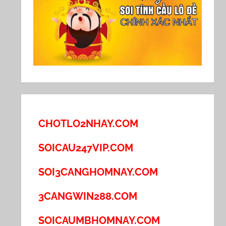
CHOTLO2NHAY.COM
SOICAU247VIP.COM
SOI3CANGHOMNAY.COM
3CANGWIN288.COM
SOICAUMBHOMNAY.COM