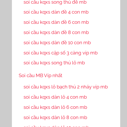
soi cầu kqxs song thủ đề mb
soi cầu kqxs dàn đề 4 con mb
soi cầu kqxs dàn đề 6 con mb
soi cầu kqxs dàn đề 8 con mb
soi cầu kqxs dàn đề 10 con mb
soi cầu kqxs cặp số 3 càng víp mb
soi cầu kqxs song thủ lô mb
Soi cầu MB Víp nhất
soi cầu kqxs lô bạch thủ 2 nháy víp mb
soi cầu kqxs dàn lô 4 con mb
soi cầu kqxs dàn lô 6 con mb
soi cầu kqxs dàn lô 8 con mb