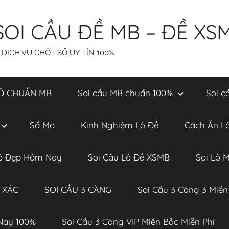
SOI CẦU ĐỀ MB – ĐỀ X
ỊCH VỤ CHỐT SỐ UY TÍN 100%
LÔ CHUẨN MB
Soi cầu MB chuẩn 100%
Soi c
Sổ Mơ
Kinh Nghiệm Lô Đề
Cách Ăn L
ô Đẹp Hôm Nay
Soi Cầu Lô Đề XSMB
Soi Lô 
H XÁC
SOI CẦU 3 CÀNG
Soi Cầu 3 Càng 3 Miền
Nay 100%
Soi Cầu 3 Càng VIP Miền Bắc Miễn Phí