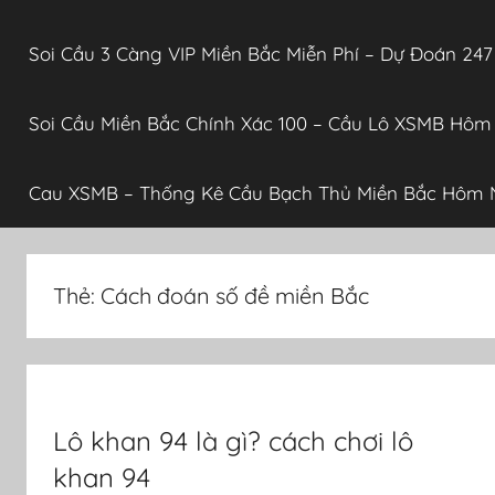
Soi Cầu 3 Càng VIP Miền Bắc Miễn Phí – Dự Đoán 247
Soi Cầu Miền Bắc Chính Xác 100 – Cầu Lô XSMB Hôm
Cau XSMB – Thống Kê Cầu Bạch Thủ Miền Bắc Hôm 
Thẻ:
Cách đoán số đề miền Bắc
Lô khan 94 là gì? cách chơi lô
khan 94