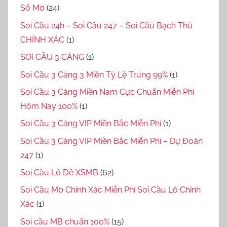
Sổ Mơ
(24)
Soi Cầu 24h – Soi Cầu 247 – Soi Cầu Bạch Thủ
CHÍNH XÁC
(1)
SOI CẦU 3 CÀNG
(1)
Soi Cầu 3 Càng 3 Miền Tỷ Lệ Trúng 99%
(1)
Soi Cầu 3 Càng Miền Nam Cực Chuẩn Miễn Phí
Hôm Nay 100%
(1)
Soi Cầu 3 Càng VIP Miền Bắc Miễn Phí
(1)
Soi Cầu 3 Càng VIP Miền Bắc Miễn Phí – Dự Đoán
247
(1)
Soi Cầu Lô Đề XSMB
(62)
Soi Cầu Mb Chính Xác Miễn Phí Soi Cầu Lô Chính
Xác
(1)
Soi cầu MB chuẩn 100%
(15)