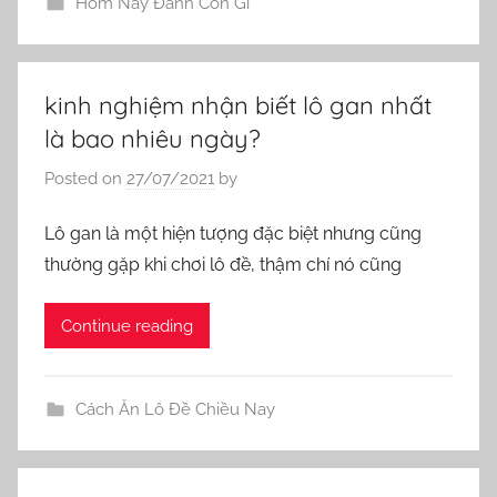
Hôm Nay Đánh Con Gì
kinh nghiệm nhận biết lô gan nhất
là bao nhiêu ngày?
Posted on
27/07/2021
by
Lô gan là một hiện tượng đặc biệt nhưng cũng
thường gặp khi chơi lô đề, thậm chí nó cũng
Continue reading
Cách Ăn Lô Đề Chiều Nay