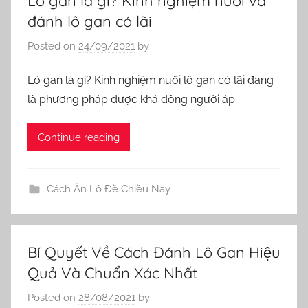
Lô gan là gì? Kinh nghiệm nuôi và
đánh lô gan có lãi
Posted on
24/09/2021
by
Lô gan là gì? Kinh nghiệm nuôi lô gan có lãi đang
là phương pháp được khá đông người áp
Continue reading
Cách Ăn Lô Đề Chiều Nay
Bí Quyết Về Cách Đánh Lô Gan Hiệu
Quả Và Chuẩn Xác Nhất
Posted on
28/08/2021
by