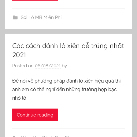
Soi Lô MB Miễn Phí
Các cách đánh lô xiên dễ trúng nhất
2021
Posted on
06/08/2021
by
Để nói về phương pháp đánh lô xiên hiệu quả thì
anh em có thể nghĩ đến những trường hợp bạc
nhớ lô
Continue reading