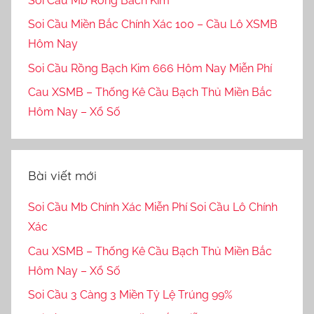
Soi Cau Mb Rong Bach Kim
Soi Cầu Miền Bắc Chính Xác 100 – Cầu Lô XSMB
Hôm Nay
Soi Cầu Rồng Bạch Kim 666 Hôm Nay Miễn Phí
Cau XSMB – Thống Kê Cầu Bạch Thủ Miền Bắc
Hôm Nay – Xổ Số
Bài viết mới
Soi Cầu Mb Chính Xác Miễn Phí Soi Cầu Lô Chính
Xác
Cau XSMB – Thống Kê Cầu Bạch Thủ Miền Bắc
Hôm Nay – Xổ Số
Soi Cầu 3 Càng 3 Miền Tỷ Lệ Trúng 99%