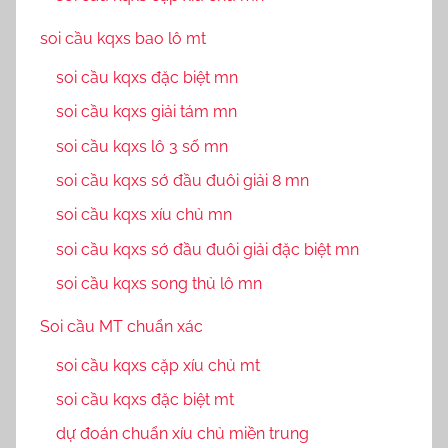
soi cầu kqxs bao lô mt
soi cầu kqxs đặc biệt mn
soi cầu kqxs giải tám mn
soi cầu kqxs lô 3 số mn
soi cầu kqxs sớ đầu đuôi giải 8 mn
soi cầu kqxs xíu chủ mn
soi cầu kqxs sớ đầu đuôi giải đặc biệt mn
soi cầu kqxs song thủ lô mn
Soi cầu MT chuẩn xác
soi cầu kqxs cặp xíu chủ mt
soi cầu kqxs đặc biệt mt
dự đoán chuẩn xíu chủ miền trung