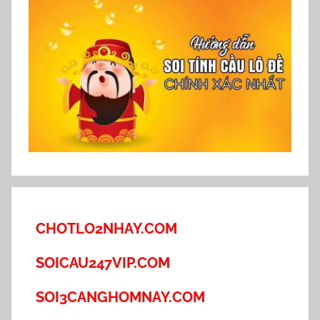
CHOTLO2NHAY.COM
SOICAU247VIP.COM
SOI3CANGHOMNAY.COM