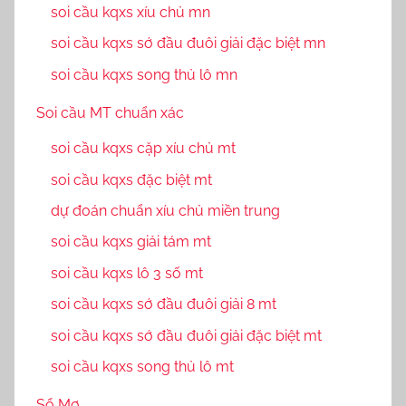
soi cầu kqxs xíu chủ mn
soi cầu kqxs sớ đầu đuôi giải đặc biệt mn
soi cầu kqxs song thủ lô mn
Soi cầu MT chuẩn xác
soi cầu kqxs cặp xíu chủ mt
soi cầu kqxs đặc biệt mt
dự đoán chuẩn xíu chủ miền trung
soi cầu kqxs giải tám mt
soi cầu kqxs lô 3 số mt
soi cầu kqxs sớ đầu đuôi giải 8 mt
soi cầu kqxs sớ đầu đuôi giải đặc biệt mt
soi cầu kqxs song thủ lô mt
Sổ Mơ