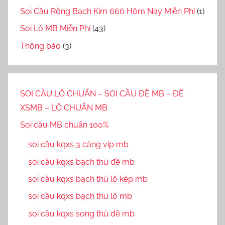
Soi Cầu Rồng Bạch Kim 666 Hôm Nay Miễn Phí
(1)
Soi Lô MB Miễn Phí
(43)
Thông báo
(3)
SOI CẦU LÔ CHUẨN – SOI CẦU ĐỀ MB – ĐỀ
XSMB – LÔ CHUẨN MB
Soi cầu MB chuẩn 100%
soi cầu kqxs 3 càng víp mb
soi cầu kqxs bạch thủ đề mb
soi cầu kqxs bạch thủ lô kép mb
soi cầu kqxs bạch thủ lô mb
soi cầu kqxs song thủ đề mb