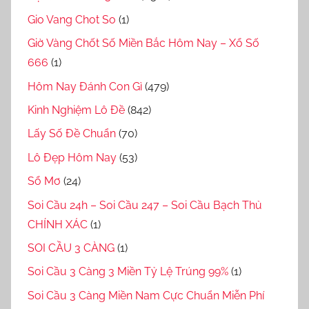
Gio Vang Chot So
(1)
Giờ Vàng Chốt Số Miền Bắc Hôm Nay – Xổ Số
666
(1)
Hôm Nay Đánh Con Gì
(479)
Kinh Nghiệm Lô Đề
(842)
Lấy Số Đề Chuẩn
(70)
Lô Đẹp Hôm Nay
(53)
Sổ Mơ
(24)
Soi Cầu 24h – Soi Cầu 247 – Soi Cầu Bạch Thủ
CHÍNH XÁC
(1)
SOI CẦU 3 CÀNG
(1)
Soi Cầu 3 Càng 3 Miền Tỷ Lệ Trúng 99%
(1)
Soi Cầu 3 Càng Miền Nam Cực Chuẩn Miễn Phí