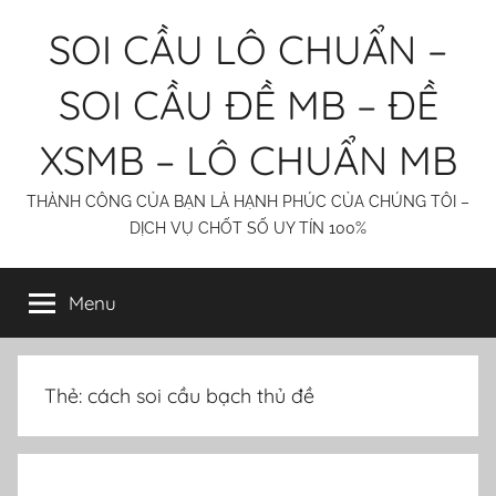
Skip
SOI CẦU LÔ CHUẨN –
to
content
SOI CẦU ĐỀ MB – ĐỀ
XSMB – LÔ CHUẨN MB
THÀNH CÔNG CỦA BẠN LÀ HẠNH PHÚC CỦA CHÚNG TÔI –
DỊCH VỤ CHỐT SỐ UY TÍN 100%
Menu
Thẻ:
cách soi cầu bạch thủ đề