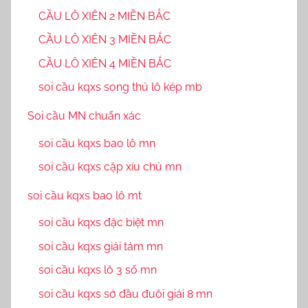
CẦU LÔ XIÊN 2 MIỀN BẮC
CẦU LÔ XIÊN 3 MIỀN BẮC
CẦU LÔ XIÊN 4 MIỀN BẮC
soi cầu kqxs song thủ lô kép mb
Soi cầu MN chuẩn xác
soi cầu kqxs bao lô mn
soi cầu kqxs cặp xíu chủ mn
soi cầu kqxs bao lô mt
soi cầu kqxs đặc biệt mn
soi cầu kqxs giải tám mn
soi cầu kqxs lô 3 số mn
soi cầu kqxs sớ đầu đuôi giải 8 mn