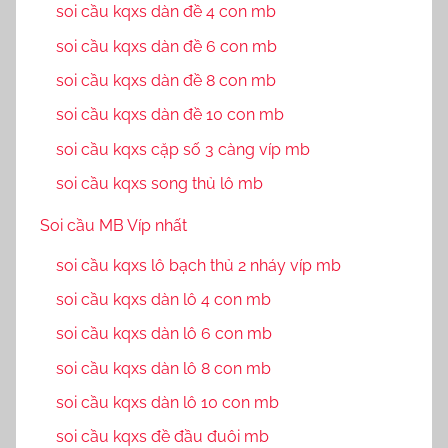
soi cầu kqxs dàn đề 4 con mb
soi cầu kqxs dàn đề 6 con mb
soi cầu kqxs dàn đề 8 con mb
soi cầu kqxs dàn đề 10 con mb
soi cầu kqxs cặp số 3 càng víp mb
soi cầu kqxs song thủ lô mb
Soi cầu MB Víp nhất
soi cầu kqxs lô bạch thủ 2 nháy víp mb
soi cầu kqxs dàn lô 4 con mb
soi cầu kqxs dàn lô 6 con mb
soi cầu kqxs dàn lô 8 con mb
soi cầu kqxs dàn lô 10 con mb
soi cầu kqxs đề đầu đuôi mb