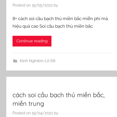
Posted on
15/05/2021
by
8+ cách soi cầu bạch thủ miền bắc miễn phí mà
hiệu quả cao Soi cầu bạch thủ miền bắc
Continue reading
Kinh Nghiệm Lô Đề
cách soi cầu bạch thủ miền bắc,
miền trung
Posted on
19/04/2021
by