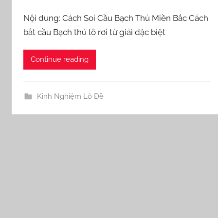
Nội dung: Cách Soi Cầu Bạch Thủ Miền Bắc Cách
bắt cầu Bạch thủ lô rơi từ giải đặc biệt
Continue reading
Kinh Nghiệm Lô Đề