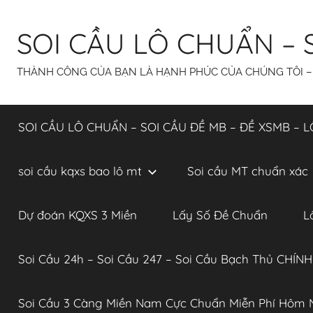
Skip
to
SOI CẦU LÔ CHUẨN – 
content
THÀNH CÔNG CỦA BẠN LÀ HẠNH PHÚC CỦA CHÚNG TÔI – D
SOI CẦU LÔ CHUẨN – SOI CẦU ĐỀ MB – ĐỀ XSMB – 
soi cầu kqxs bao lô mt
Soi cầu MT chuẩn xác
Dự đoán KQXS 3 Miền
Lấy Số Đề Chuẩn
L
Soi Cầu 24h – Soi Cầu 247 – Soi Cầu Bạch Thủ CHÍN
Soi Cầu 3 Càng Miền Nam Cực Chuẩn Miễn Phí Hôm 