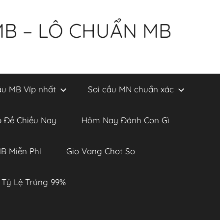
SMB – LÔ CHUẨN MB
ầu MB Víp nhất
Soi cầu MN chuẩn xác
ô Đề Chiều Nay
Hôm Nay Đánh Con Gì
MB Miễn Phí
Gio Vang Chot So
 Tỷ Lệ Trúng 99%