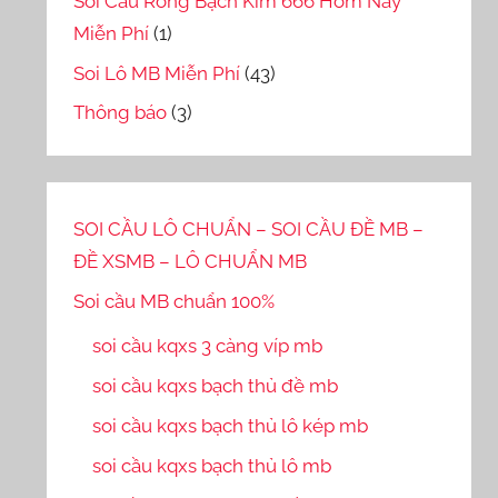
Soi Cầu Rồng Bạch Kim 666 Hôm Nay
Miễn Phí
(1)
Soi Lô MB Miễn Phí
(43)
Thông báo
(3)
SOI CẦU LÔ CHUẨN – SOI CẦU ĐỀ MB –
ĐỀ XSMB – LÔ CHUẨN MB
Soi cầu MB chuẩn 100%
soi cầu kqxs 3 càng víp mb
soi cầu kqxs bạch thủ đề mb
soi cầu kqxs bạch thủ lô kép mb
soi cầu kqxs bạch thủ lô mb