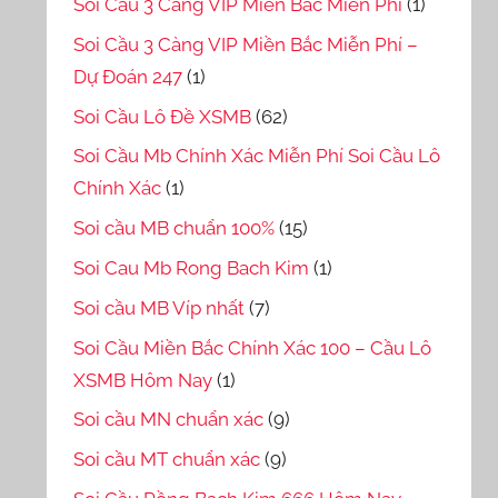
Soi Cầu 3 Càng VIP Miền Bắc Miễn Phí
(1)
Soi Cầu 3 Càng VIP Miền Bắc Miễn Phí –
Dự Đoán 247
(1)
Soi Cầu Lô Đề XSMB
(62)
Soi Cầu Mb Chính Xác Miễn Phí Soi Cầu Lô
Chính Xác
(1)
Soi cầu MB chuẩn 100%
(15)
Soi Cau Mb Rong Bach Kim
(1)
Soi cầu MB Víp nhất
(7)
Soi Cầu Miền Bắc Chính Xác 100 – Cầu Lô
XSMB Hôm Nay
(1)
Soi cầu MN chuẩn xác
(9)
Soi cầu MT chuẩn xác
(9)