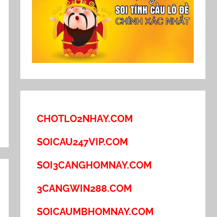
CHOTLO2NHAY.COM
SOICAU247VIP.COM
SOI3CANGHOMNAY.COM
3CANGWIN288.COM
SOICAUMBHOMNAY.COM