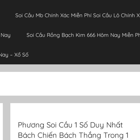
Soi Cầu Mb Chính Xác Miễn Phí Soi Cầu Lô Chính 
 Nay
Soi Cầu Rồng Bạch Kim 666 Hôm Nay Miễn Ph
Nay – Xổ Số
Phương Soi Cầu 1 Số Duy Nhất
Bách Chiến Bách Thắng Trong 1