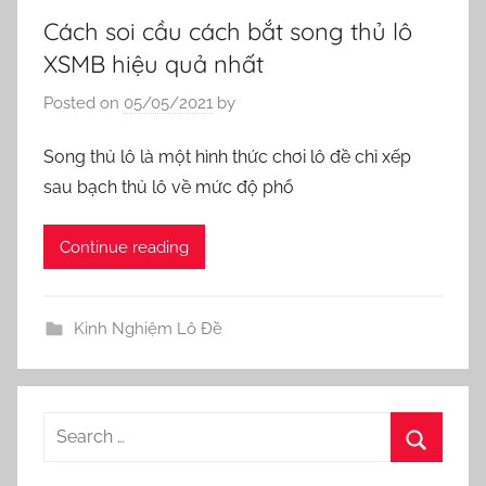
Cách soi cầu cách bắt song thủ lô
XSMB hiệu quả nhất
Posted on
05/05/2021
by
Song thủ lô là một hình thức chơi lô đề chỉ xếp
sau bạch thủ lô về mức độ phổ
Continue reading
Kinh Nghiệm Lô Đề