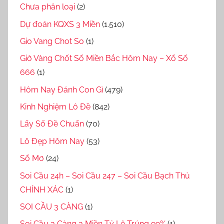
Chưa phân loại
(2)
Dự đoán KQXS 3 Miền
(1.510)
Gio Vang Chot So
(1)
Giờ Vàng Chốt Số Miền Bắc Hôm Nay – Xổ Số
666
(1)
Hôm Nay Đánh Con Gì
(479)
Kinh Nghiệm Lô Đề
(842)
Lấy Số Đề Chuẩn
(70)
Lô Đẹp Hôm Nay
(53)
Sổ Mơ
(24)
Soi Cầu 24h – Soi Cầu 247 – Soi Cầu Bạch Thủ
CHÍNH XÁC
(1)
SOI CẦU 3 CÀNG
(1)
Soi Cầu 3 Càng 3 Miền Tỷ Lệ Trúng 99%
(1)