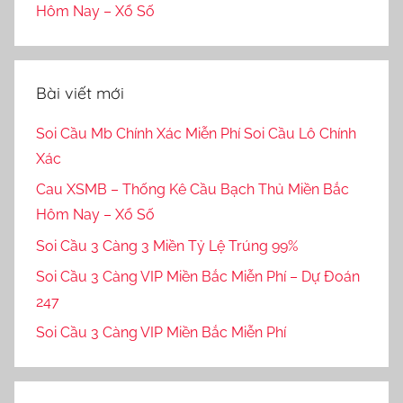
Hôm Nay – Xổ Số
Bài viết mới
Soi Cầu Mb Chính Xác Miễn Phí Soi Cầu Lô Chính
Xác
Cau XSMB – Thống Kê Cầu Bạch Thủ Miền Bắc
Hôm Nay – Xổ Số
Soi Cầu 3 Càng 3 Miền Tỷ Lệ Trúng 99%
Soi Cầu 3 Càng VIP Miền Bắc Miễn Phí – Dự Đoán
247
Soi Cầu 3 Càng VIP Miền Bắc Miễn Phí