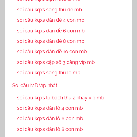
soi cầu kqxs song thủ đề mb
soi cầu kqxs dàn đề 4 con mb
soi cầu kqxs dàn đề 6 con mb
soi cầu kqxs dàn đề 8 con mb
soi cầu kqxs dàn đề 10 con mb
soi cầu kqxs cặp số 3 càng víp mb
soi cầu kqxs song thủ lô mb
Soi cầu MB Víp nhất
soi cầu kqxs lô bạch thủ 2 nháy víp mb
soi cầu kqxs dàn lô 4 con mb
soi cầu kqxs dàn lô 6 con mb
soi cầu kqxs dàn lô 8 con mb