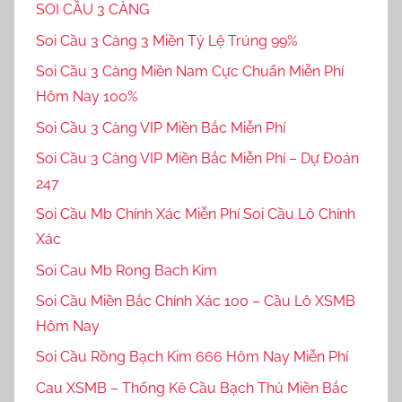
SOI CẦU 3 CÀNG
Soi Cầu 3 Càng 3 Miền Tỷ Lệ Trúng 99%
Soi Cầu 3 Càng Miền Nam Cực Chuẩn Miễn Phí
Hôm Nay 100%
Soi Cầu 3 Càng VIP Miền Bắc Miễn Phí
Soi Cầu 3 Càng VIP Miền Bắc Miễn Phí – Dự Đoán
247
Soi Cầu Mb Chính Xác Miễn Phí Soi Cầu Lô Chính
Xác
Soi Cau Mb Rong Bach Kim
Soi Cầu Miền Bắc Chính Xác 100 – Cầu Lô XSMB
Hôm Nay
Soi Cầu Rồng Bạch Kim 666 Hôm Nay Miễn Phí
Cau XSMB – Thống Kê Cầu Bạch Thủ Miền Bắc