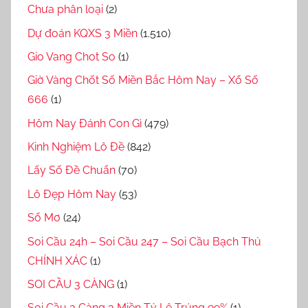
Chưa phân loại
(2)
Dự đoán KQXS 3 Miền
(1.510)
Gio Vang Chot So
(1)
Giờ Vàng Chốt Số Miền Bắc Hôm Nay – Xổ Số
666
(1)
Hôm Nay Đánh Con Gì
(479)
Kinh Nghiệm Lô Đề
(842)
Lấy Số Đề Chuẩn
(70)
Lô Đẹp Hôm Nay
(53)
Sổ Mơ
(24)
Soi Cầu 24h – Soi Cầu 247 – Soi Cầu Bạch Thủ
CHÍNH XÁC
(1)
SOI CẦU 3 CÀNG
(1)
Soi Cầu 3 Càng 3 Miền Tỷ Lệ Trúng 99%
(1)