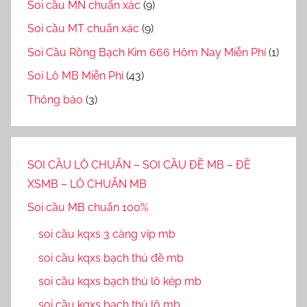
Soi cầu MN chuẩn xác
(9)
Soi cầu MT chuẩn xác
(9)
Soi Cầu Rồng Bạch Kim 666 Hôm Nay Miễn Phí
(1)
Soi Lô MB Miễn Phí
(43)
Thông báo
(3)
SOI CẦU LÔ CHUẨN – SOI CẦU ĐỀ MB – ĐỀ
XSMB – LÔ CHUẨN MB
Soi cầu MB chuẩn 100%
soi cầu kqxs 3 càng víp mb
soi cầu kqxs bạch thủ đề mb
soi cầu kqxs bạch thủ lô kép mb
soi cầu kqxs bạch thủ lô mb