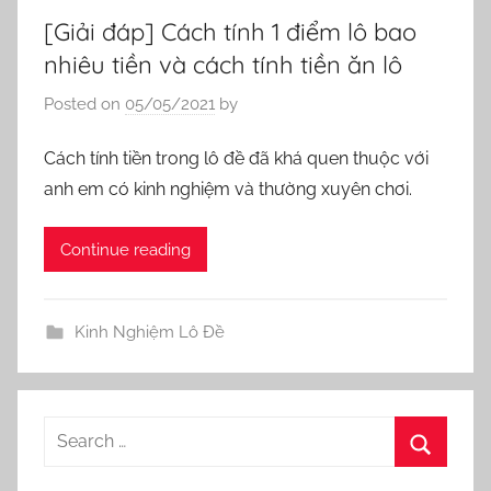
[Giải đáp] Cách tính 1 điểm lô bao
nhiêu tiền và cách tính tiền ăn lô
Posted on
05/05/2021
by
Cách tính tiền trong lô đề đã khá quen thuộc với
anh em có kinh nghiệm và thường xuyên chơi.
Continue reading
Kinh Nghiệm Lô Đề