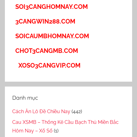
SOI3CANGHOMNAY.COM
3CANGWIN288.COM
SOICAUMBHOMNAY.COM
CHOT3CANGMB.COM
XOSO3CANGVIP.COM
Danh mục
Cách Ăn Lô Đề Chiều Nay
(442)
Cau XSMB – Thống Kê Cầu Bạch Thủ Miền Bắc
Hôm Nay – Xổ Số
(1)