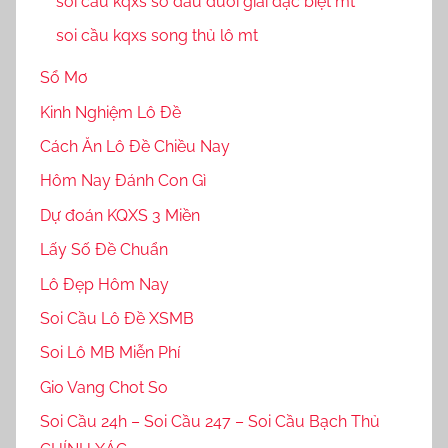
soi cầu kqxs sớ đầu đuôi giải đặc biệt mt
soi cầu kqxs song thủ lô mt
Sổ Mơ
Kinh Nghiệm Lô Đề
Cách Ăn Lô Đề Chiều Nay
Hôm Nay Đánh Con Gì
Dự đoán KQXS 3 Miền
Lấy Số Đề Chuẩn
Lô Đẹp Hôm Nay
Soi Cầu Lô Đề XSMB
Soi Lô MB Miễn Phí
Gio Vang Chot So
Soi Cầu 24h – Soi Cầu 247 – Soi Cầu Bạch Thủ