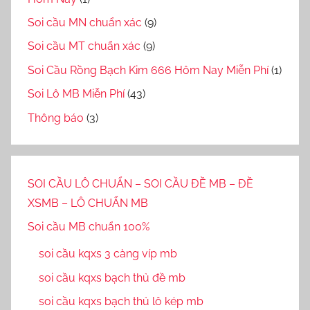
Soi cầu MN chuẩn xác
(9)
Soi cầu MT chuẩn xác
(9)
Soi Cầu Rồng Bạch Kim 666 Hôm Nay Miễn Phí
(1)
Soi Lô MB Miễn Phí
(43)
Thông báo
(3)
SOI CẦU LÔ CHUẨN – SOI CẦU ĐỀ MB – ĐỀ
XSMB – LÔ CHUẨN MB
Soi cầu MB chuẩn 100%
soi cầu kqxs 3 càng víp mb
soi cầu kqxs bạch thủ đề mb
soi cầu kqxs bạch thủ lô kép mb