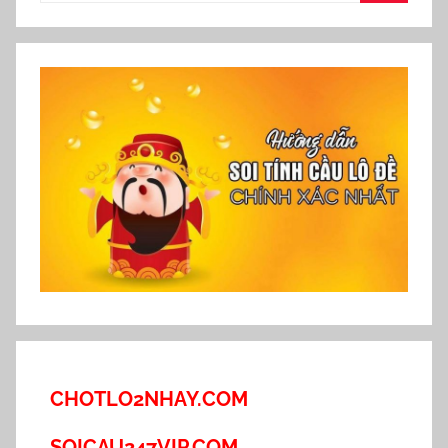
CHOTLO2NHAY.COM
SOICAU247VIP.COM