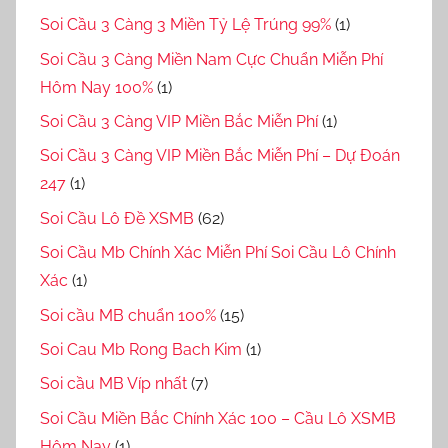
Soi Cầu 3 Càng 3 Miền Tỷ Lệ Trúng 99%
(1)
Soi Cầu 3 Càng Miền Nam Cực Chuẩn Miễn Phí
Hôm Nay 100%
(1)
Soi Cầu 3 Càng VIP Miền Bắc Miễn Phí
(1)
Soi Cầu 3 Càng VIP Miền Bắc Miễn Phí – Dự Đoán
247
(1)
Soi Cầu Lô Đề XSMB
(62)
Soi Cầu Mb Chính Xác Miễn Phí Soi Cầu Lô Chính
Xác
(1)
Soi cầu MB chuẩn 100%
(15)
Soi Cau Mb Rong Bach Kim
(1)
Soi cầu MB Víp nhất
(7)
Soi Cầu Miền Bắc Chính Xác 100 – Cầu Lô XSMB
Hôm Nay
(1)