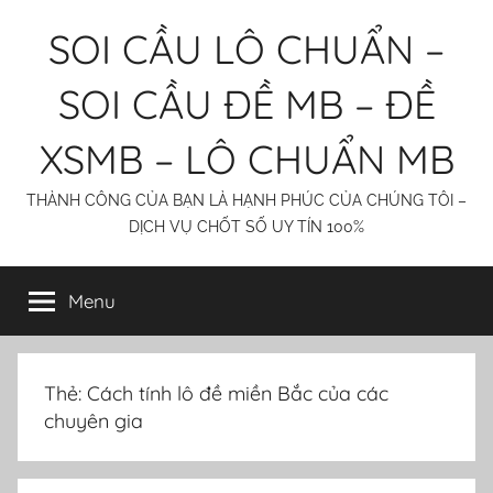
Skip
SOI CẦU LÔ CHUẨN –
to
content
SOI CẦU ĐỀ MB – ĐỀ
XSMB – LÔ CHUẨN MB
THÀNH CÔNG CỦA BẠN LÀ HẠNH PHÚC CỦA CHÚNG TÔI –
DỊCH VỤ CHỐT SỐ UY TÍN 100%
Menu
Thẻ:
Cách tính lô đề miền Bắc của các
chuyên gia