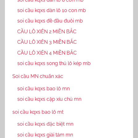
soi cầu kqxs dàn lô 10 con mb
soi cầu kqxs đề đầu đuôi mb
CẦU LÔ XIÊN 2 MIỀN BẮC
CẦU LÔ XIÊN 3 MIỀN BẮC
CẦU LÔ XIÊN 4 MIỀN BẮC
soi cầu kqxs song thủ lô kép mb
Soi cầu MN chuẩn xác
soi cầu kqxs bao lô mn
soi cầu kqxs cặp xíu chủ mn
soi cầu kqxs bao lô mt
soi cầu kqxs đặc biệt mn
soi cầu kqxs giải tám mn