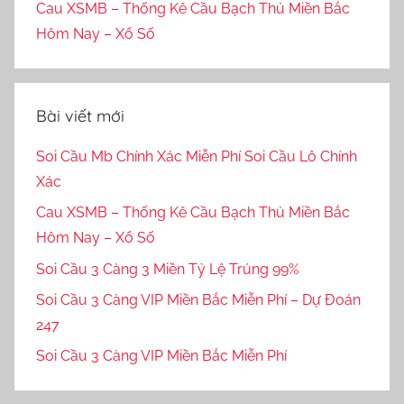
Cau XSMB – Thống Kê Cầu Bạch Thủ Miền Bắc
Hôm Nay – Xổ Số
Bài viết mới
Soi Cầu Mb Chính Xác Miễn Phí Soi Cầu Lô Chính
Xác
Cau XSMB – Thống Kê Cầu Bạch Thủ Miền Bắc
Hôm Nay – Xổ Số
Soi Cầu 3 Càng 3 Miền Tỷ Lệ Trúng 99%
Soi Cầu 3 Càng VIP Miền Bắc Miễn Phí – Dự Đoán
247
Soi Cầu 3 Càng VIP Miền Bắc Miễn Phí