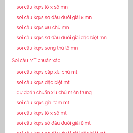
soi cầu kqxs lô 3 số mn
soi cầu kqxs sớ đầu đuôi giải 8 mn
soi cầu kqxs xíu chủ mn
soi cầu kqxs sớ đầu đuôi giải đặc biệt mn
soi cầu kqxs song thủ lô mn
Soi cầu MT chuẩn xác
soi cầu kqxs cặp xíu chủ mt
soi cầu kqxs đặc biệt mt
dự đoán chuẩn xíu chủ miền trung
soi cầu kqxs giải tám mt
soi cầu kqxs lô 3 số mt
soi cầu kqxs sớ đầu đuôi giải 8 mt