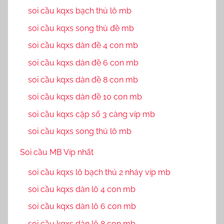
soi cầu kqxs bạch thủ lô mb
soi cầu kqxs song thủ đề mb
soi cầu kqxs dàn đề 4 con mb
soi cầu kqxs dàn đề 6 con mb
soi cầu kqxs dàn đề 8 con mb
soi cầu kqxs dàn đề 10 con mb
soi cầu kqxs cặp số 3 càng víp mb
soi cầu kqxs song thủ lô mb
Soi cầu MB Víp nhất
soi cầu kqxs lô bạch thủ 2 nháy víp mb
soi cầu kqxs dàn lô 4 con mb
soi cầu kqxs dàn lô 6 con mb
soi cầu kqxs dàn lô 8 con mb