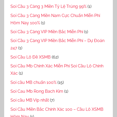
Soi Cầu 3 Càng 3 Miền Tỷ Lệ Trúng 99%
(1)
Soi Cầu 3 Càng Miền Nam Cực Chuẩn Miễn Phí
Hôm Nay 100%
(1)
Soi Cầu 3 Càng VIP Miền Bắc Miễn Phí
(1)
Soi Cầu 3 Càng VIP Miền Bắc Miễn Phí – Dự Đoán
247
(1)
Soi Cầu Lô Đề XSMB
(62)
Soi Cầu Mb Chính Xác Miễn Phí Soi Cầu Lô Chính
Xác
(1)
Soi cầu MB chuẩn 100%
(15)
Soi Cau Mb Rong Bach Kim
(1)
Soi cầu MB Víp nhất
(7)
Soi Cầu Miền Bắc Chính Xác 100 – Cầu Lô XSMB
Hôm Nay
(1)