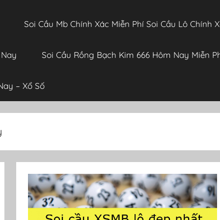
Soi Cầu Mb Chính Xác Miễn Phí Soi Cầu Lô Chính 
 Nay
Soi Cầu Rồng Bạch Kim 666 Hôm Nay Miễn Ph
Nay – Xổ Số
y