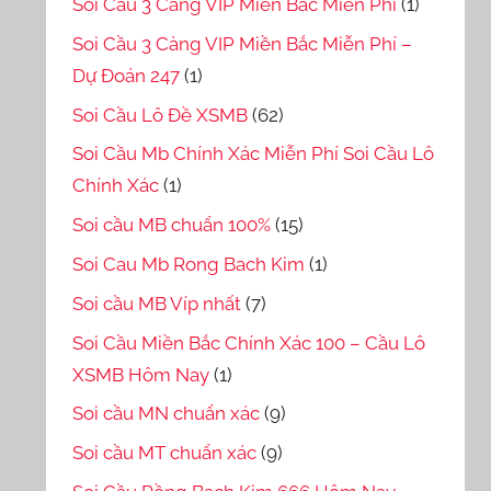
Soi Cầu 3 Càng VIP Miền Bắc Miễn Phí
(1)
Soi Cầu 3 Càng VIP Miền Bắc Miễn Phí –
Dự Đoán 247
(1)
Soi Cầu Lô Đề XSMB
(62)
Soi Cầu Mb Chính Xác Miễn Phí Soi Cầu Lô
Chính Xác
(1)
Soi cầu MB chuẩn 100%
(15)
Soi Cau Mb Rong Bach Kim
(1)
Soi cầu MB Víp nhất
(7)
Soi Cầu Miền Bắc Chính Xác 100 – Cầu Lô
XSMB Hôm Nay
(1)
Soi cầu MN chuẩn xác
(9)
Soi cầu MT chuẩn xác
(9)