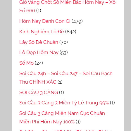
Giờ Vàng Chốt Số Miền Bắc Hôm Nay – Xổ
Số 666
(1)
Hôm Nay Đánh Con Gì
(479)
Kinh Nghiệm Lô Đề
(842)
Lấy Số Đề Chuẩn
(70)
Lô Đẹp Hôm Nay
(53)
Sổ Mơ
(24)
Soi Cầu 24h – Soi Cầu 247 – Soi Cầu Bạch
Thủ CHÍNH XÁC
(1)
SOI CẦU 3 CÀNG
(1)
Soi Cầu 3 Càng 3 Miền Tỷ Lệ Trúng 99%
(1)
Soi Cầu 3 Càng Miền Nam Cực Chuẩn
Miễn Phí Hôm Nay 100%
(1)