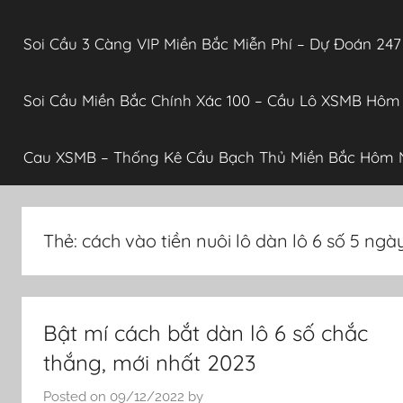
Soi Cầu 3 Càng VIP Miền Bắc Miễn Phí – Dự Đoán 247
Soi Cầu Miền Bắc Chính Xác 100 – Cầu Lô XSMB Hôm
Cau XSMB – Thống Kê Cầu Bạch Thủ Miền Bắc Hôm 
Thẻ:
cách vào tiền nuôi lô dàn lô 6 số 5 ngà
Bật mí cách bắt dàn lô 6 số chắc
thắng, mới nhất 2023
Posted on
09/12/2022
by