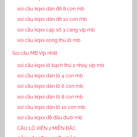
soi cầu kqxs dàn đề 8 con mb
soi cầu kqxs dàn đề 10 con mb
soi cầu kqxs cặp số 3 càng víp mb
soi cầu kqxs song thủ lô mb
Soi cầu MB Víp nhất
soi cầu kqxs lô bạch thủ 2 nháy víp mb
soi cầu kqxs dàn lô 4 con mb
soi cầu kqxs dàn lô 6 con mb
soi cầu kqxs dàn lô 8 con mb
soi cầu kqxs dàn lô 10 con mb
soi cầu kqxs đề đầu đuôi mb
CẦU LÔ XIÊN 2 MIỀN BẮC