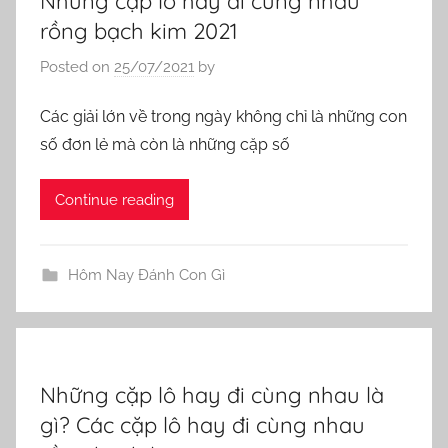
Những cặp lô hay đi cùng nhau
rồng bạch kim 2021
Posted on
25/07/2021
by
Các giải lớn về trong ngày không chỉ là những con
số đơn lẻ mà còn là những cặp số
Continue reading
Hôm Nay Đánh Con Gì
Những cặp lô hay đi cùng nhau là
gì? Các cặp lô hay đi cùng nhau