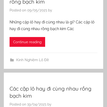
rồng bạch kim
Posted on
09/05/2021
by
Những cặp lô hay đi cùng nhau là gì? Các cặp lô
hay đi cùng nhau rồng bạch kim Các
Continue reading
Kinh Nghiệm Lô Đề
Các cặp lô hay đi cùng nhau rồng
bạch kim
Posted on
19/04/2021
by