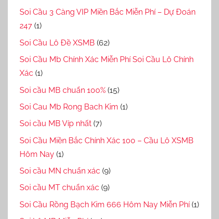
Soi Cầu 3 Càng VIP Miền Bắc Miễn Phí – Dự Đoán
247
(1)
Soi Cầu Lô Đề XSMB
(62)
Soi Cầu Mb Chính Xác Miễn Phí Soi Cầu Lô Chính
Xác
(1)
Soi cầu MB chuẩn 100%
(15)
Soi Cau Mb Rong Bach Kim
(1)
Soi cầu MB Víp nhất
(7)
Soi Cầu Miền Bắc Chính Xác 100 – Cầu Lô XSMB
Hôm Nay
(1)
Soi cầu MN chuẩn xác
(9)
Soi cầu MT chuẩn xác
(9)
Soi Cầu Rồng Bạch Kim 666 Hôm Nay Miễn Phí
(1)