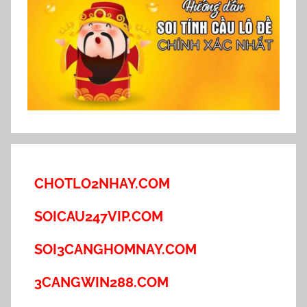
CHOTLO2NHAY.COM
SOICAU247VIP.COM
SOI3CANGHOMNAY.COM
3CANGWIN288.COM