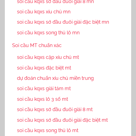
soi cầu kqxs sớ đầu đuôi giải 8 mn
soi cầu kqxs xíu chủ mn
soi cầu kqxs sớ đầu đuôi giải đặc biệt mn
soi cầu kqxs song thủ lô mn
Soi cầu MT chuẩn xác
soi cầu kqxs cặp xíu chủ mt
soi cầu kqxs đặc biệt mt
dự đoán chuẩn xíu chủ miền trung
soi cầu kqxs giải tám mt
soi cầu kqxs lô 3 số mt
soi cầu kqxs sớ đầu đuôi giải 8 mt
soi cầu kqxs sớ đầu đuôi giải đặc biệt mt
soi cầu kqxs song thủ lô mt