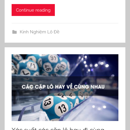
Continue reading
Kinh Nghiệm Lô Đề