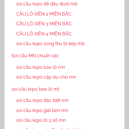
soi cầu kqxs đề đầu đuôi mb
CẦU LÔ XIÊN 2 MIỀN BẮC
CẦU LÔ XIÊN 3 MIỀN BẮC
CẦU LÔ XIÊN 4 MIỀN BẮC
soi cầu kqxs song thủ lô kép mb
Soi cầu MN chuẩn xác
soi cầu kqxs bao lô mn
soi cầu kqxs cặp xíu chủ mn
soi cầu kqxs bao lô mt
soi cầu kqxs đặc biệt mn
soi cầu kqxs giải tám mn
soi cầu kqxs lô 3 số mn