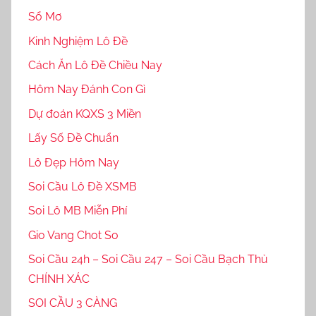
Sổ Mơ
Kinh Nghiệm Lô Đề
Cách Ăn Lô Đề Chiều Nay
Hôm Nay Đánh Con Gì
Dự đoán KQXS 3 Miền
Lấy Số Đề Chuẩn
Lô Đẹp Hôm Nay
Soi Cầu Lô Đề XSMB
Soi Lô MB Miễn Phí
Gio Vang Chot So
Soi Cầu 24h – Soi Cầu 247 – Soi Cầu Bạch Thủ
CHÍNH XÁC
SOI CẦU 3 CÀNG