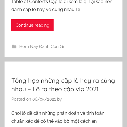
Table of Contents Cặp lô đi kèm là gì Tại sao nên
đánh cặp lô hay về cùng nhau Bí
Continue reading
Hôm Nay Đánh Con Gì
Tổng hợp những cặp lô hay ra cùng
nhau – Lô ra theo cặp vip 2021
Posted on
06/05/2021
by
Chơi lô đề cần những phán đoán và tính toán
chuẩn xác để có thể vào bờ một cách an