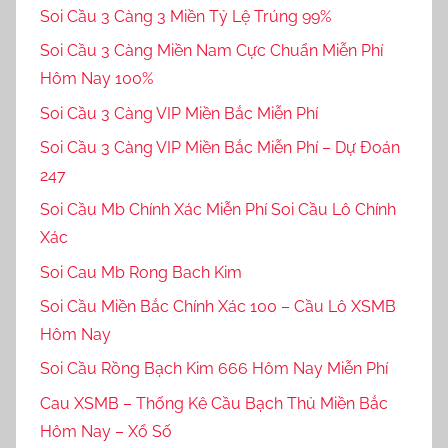
Soi Cầu 3 Càng 3 Miền Tỷ Lệ Trúng 99%
Soi Cầu 3 Càng Miền Nam Cực Chuẩn Miễn Phí
Hôm Nay 100%
Soi Cầu 3 Càng VIP Miền Bắc Miễn Phí
Soi Cầu 3 Càng VIP Miền Bắc Miễn Phí – Dự Đoán
247
Soi Cầu Mb Chính Xác Miễn Phí Soi Cầu Lô Chính
Xác
Soi Cau Mb Rong Bach Kim
Soi Cầu Miền Bắc Chính Xác 100 – Cầu Lô XSMB
Hôm Nay
Soi Cầu Rồng Bạch Kim 666 Hôm Nay Miễn Phí
Cau XSMB – Thống Kê Cầu Bạch Thủ Miền Bắc
Hôm Nay – Xổ Số