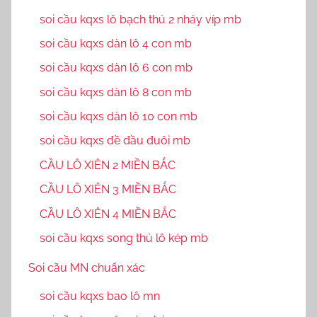
soi cầu kqxs lô bạch thủ 2 nháy víp mb
soi cầu kqxs dàn lô 4 con mb
soi cầu kqxs dàn lô 6 con mb
soi cầu kqxs dàn lô 8 con mb
soi cầu kqxs dàn lô 10 con mb
soi cầu kqxs đề đầu đuôi mb
CẦU LÔ XIÊN 2 MIỀN BẮC
CẦU LÔ XIÊN 3 MIỀN BẮC
CẦU LÔ XIÊN 4 MIỀN BẮC
soi cầu kqxs song thủ lô kép mb
Soi cầu MN chuẩn xác
soi cầu kqxs bao lô mn