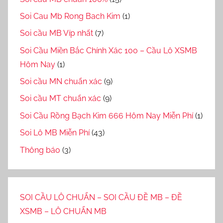
Soi Cau Mb Rong Bach Kim
(1)
Soi cầu MB Víp nhất
(7)
Soi Cầu Miền Bắc Chính Xác 100 – Cầu Lô XSMB
Hôm Nay
(1)
Soi cầu MN chuẩn xác
(9)
Soi cầu MT chuẩn xác
(9)
Soi Cầu Rồng Bạch Kim 666 Hôm Nay Miễn Phí
(1)
Soi Lô MB Miễn Phí
(43)
Thông báo
(3)
SOI CẦU LÔ CHUẨN – SOI CẦU ĐỀ MB – ĐỀ
XSMB – LÔ CHUẨN MB