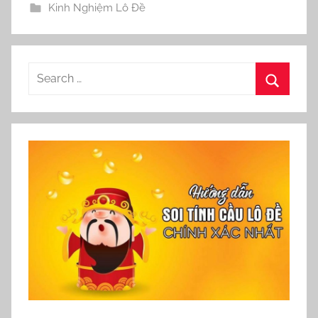
Kinh Nghiệm Lô Đề