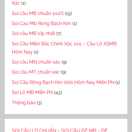
Xác
(1)
Soi cầu MB chuẩn 100%
(15)
Soi Cau Mb Rong Bach Kim
(1)
Soi cầu MB Víp nhất
(7)
Soi Cầu Miền Bắc Chính Xác 100 – Cầu Lô XSMB
Hôm Nay
(1)
Soi cầu MN chuẩn xác
(9)
Soi cầu MT chuẩn xác
(9)
Soi Cầu Rồng Bạch Kim 666 Hôm Nay Miễn Phí
(1)
Soi Lô MB Miễn Phí
(43)
Thông báo
(3)
SOI CẦU LÔ CHUẨN – SOI CẦU ĐỀ MB – ĐỀ