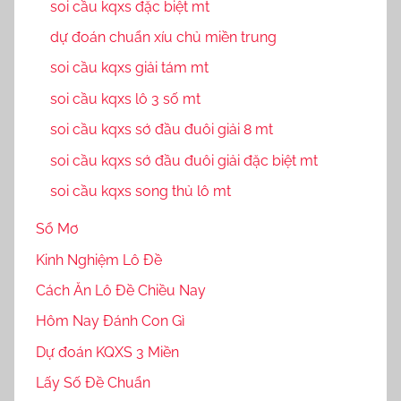
soi cầu kqxs đặc biệt mt
dự đoán chuẩn xíu chủ miền trung
soi cầu kqxs giải tám mt
soi cầu kqxs lô 3 số mt
soi cầu kqxs sớ đầu đuôi giải 8 mt
soi cầu kqxs sớ đầu đuôi giải đặc biệt mt
soi cầu kqxs song thủ lô mt
Sổ Mơ
Kinh Nghiệm Lô Đề
Cách Ăn Lô Đề Chiều Nay
Hôm Nay Đánh Con Gì
Dự đoán KQXS 3 Miền
Lấy Số Đề Chuẩn