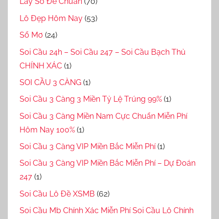
Lấy Số Đề Chuẩn
(70)
Lô Đẹp Hôm Nay
(53)
Sổ Mơ
(24)
Soi Cầu 24h – Soi Cầu 247 – Soi Cầu Bạch Thủ
CHÍNH XÁC
(1)
SOI CẦU 3 CÀNG
(1)
Soi Cầu 3 Càng 3 Miền Tỷ Lệ Trúng 99%
(1)
Soi Cầu 3 Càng Miền Nam Cực Chuẩn Miễn Phí
Hôm Nay 100%
(1)
Soi Cầu 3 Càng VIP Miền Bắc Miễn Phí
(1)
Soi Cầu 3 Càng VIP Miền Bắc Miễn Phí – Dự Đoán
247
(1)
Soi Cầu Lô Đề XSMB
(62)
Soi Cầu Mb Chính Xác Miễn Phí Soi Cầu Lô Chính