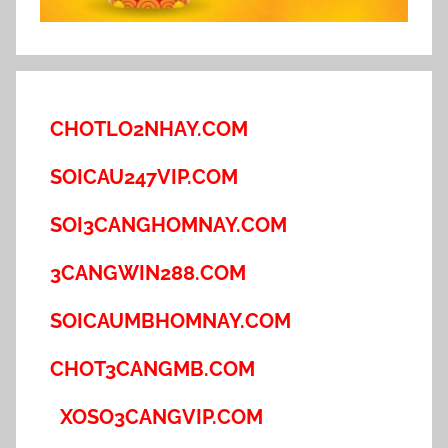
CHOTLO2NHAY.COM
SOICAU247VIP.COM
SOI3CANGHOMNAY.COM
3CANGWIN288.COM
SOICAUMBHOMNAY.COM
CHOT3CANGMB.COM
XOSO3CANGVIP.COM