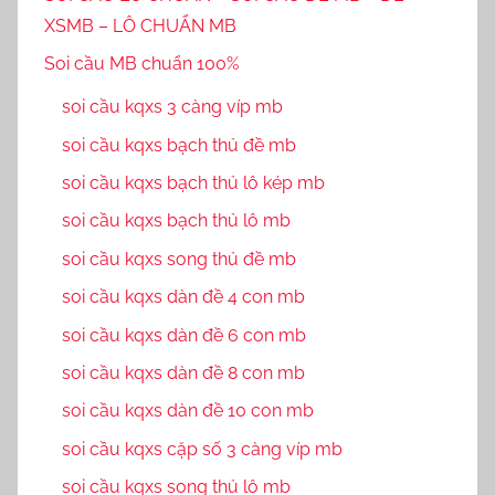
XSMB – LÔ CHUẨN MB
Soi cầu MB chuẩn 100%
soi cầu kqxs 3 càng víp mb
soi cầu kqxs bạch thủ đề mb
soi cầu kqxs bạch thủ lô kép mb
soi cầu kqxs bạch thủ lô mb
soi cầu kqxs song thủ đề mb
soi cầu kqxs dàn đề 4 con mb
soi cầu kqxs dàn đề 6 con mb
soi cầu kqxs dàn đề 8 con mb
soi cầu kqxs dàn đề 10 con mb
soi cầu kqxs cặp số 3 càng víp mb
soi cầu kqxs song thủ lô mb