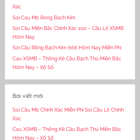
Xác
Soi Cau Mb Rong Bach Kim
Soi Cầu Miền Bắc Chính Xác 100 – Cầu Lô XSMB
Hôm Nay
Soi Cầu Rồng Bạch Kim 666 Hôm Nay Miễn Phí
Cau XSMB – Thống Kê Cầu Bạch Thủ Miền Bắc
Hôm Nay – Xổ Số
Bài viết mới
Soi Cầu Mb Chính Xác Miễn Phí Soi Cầu Lô Chính
Xác
Cau XSMB – Thống Kê Cầu Bạch Thủ Miền Bắc
Hôm Nay – Xổ Số