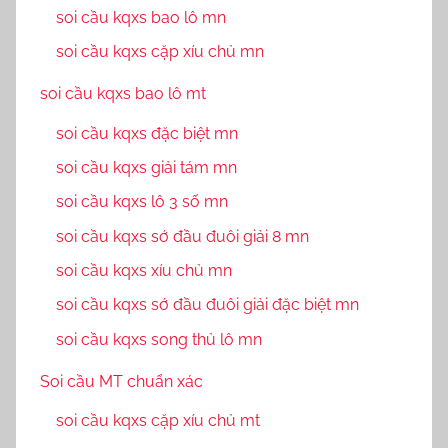
soi cầu kqxs bao lô mn
soi cầu kqxs cặp xíu chủ mn
soi cầu kqxs bao lô mt
soi cầu kqxs đặc biệt mn
soi cầu kqxs giải tám mn
soi cầu kqxs lô 3 số mn
soi cầu kqxs sớ đầu đuôi giải 8 mn
soi cầu kqxs xíu chủ mn
soi cầu kqxs sớ đầu đuôi giải đặc biệt mn
soi cầu kqxs song thủ lô mn
Soi cầu MT chuẩn xác
soi cầu kqxs cặp xíu chủ mt