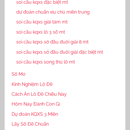
soi cầu kqxs đặc biệt mt
dự đoán chuẩn xíu chủ miền trung
soi cầu kqxs giải tám mt
soi cầu kqxs lô 3 số mt
soi cầu kqxs sớ đầu đuôi giải 8 mt
soi cầu kqxs sớ đầu đuôi giải đặc biệt mt
soi cầu kqxs song thủ lô mt
Sổ Mơ
Kinh Nghiệm Lô Đề
Cách Ăn Lô Đề Chiều Nay
Hôm Nay Đánh Con Gì
Dự đoán KQXS 3 Miền
Lấy Số Đề Chuẩn