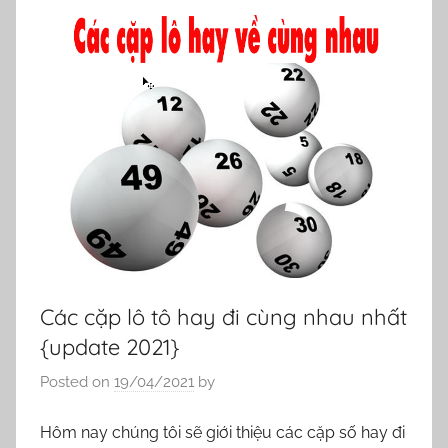
Các cặp lô tô hay đi cùng nhau nhất
{update 2021}
Posted on
19/04/2021
by
Hôm nay chúng tôi sẽ giới thiệu các cặp số hay đi