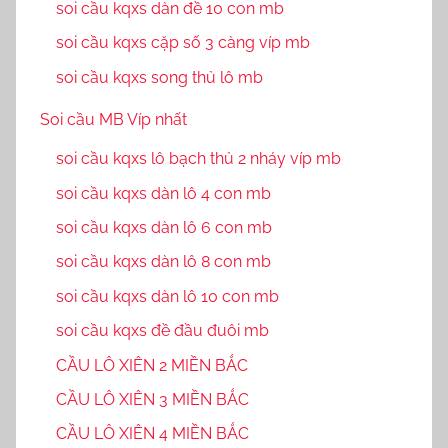
soi cầu kqxs dàn đề 10 con mb
soi cầu kqxs cặp số 3 càng víp mb
soi cầu kqxs song thủ lô mb
Soi cầu MB Víp nhất
soi cầu kqxs lô bạch thủ 2 nháy víp mb
soi cầu kqxs dàn lô 4 con mb
soi cầu kqxs dàn lô 6 con mb
soi cầu kqxs dàn lô 8 con mb
soi cầu kqxs dàn lô 10 con mb
soi cầu kqxs đề đầu đuôi mb
CẦU LÔ XIÊN 2 MIỀN BẮC
CẦU LÔ XIÊN 3 MIỀN BẮC
CẦU LÔ XIÊN 4 MIỀN BẮC