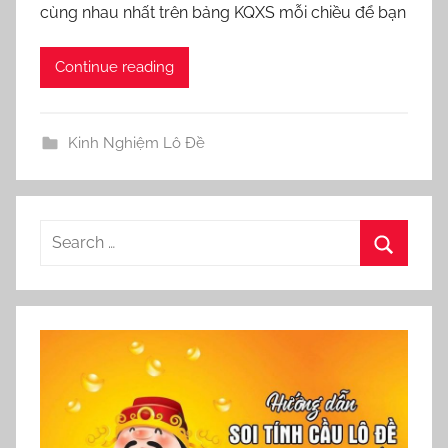
cùng nhau nhất trên bảng KQXS mỗi chiều để bạn
Continue reading
Kinh Nghiệm Lô Đề