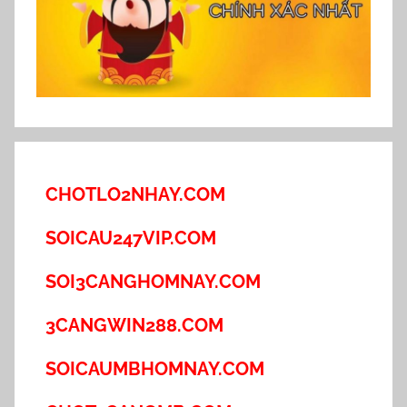
CHOTLO2NHAY.COM
SOICAU247VIP.COM
SOI3CANGHOMNAY.COM
3CANGWIN288.COM
SOICAUMBHOMNAY.COM