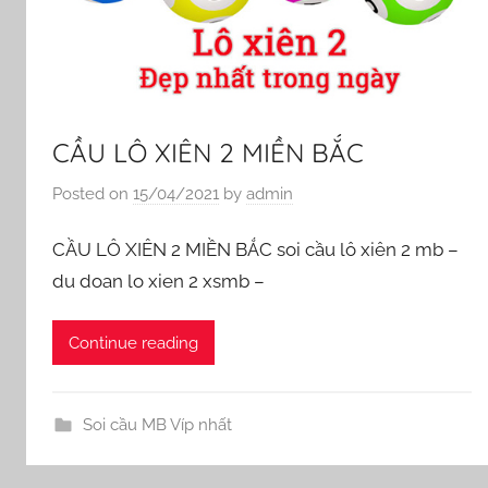
CẦU LÔ XIÊN 2 MIỀN BẮC
Posted on
15/04/2021
by
admin
CẦU LÔ XIÊN 2 MIỀN BẮC soi cầu lô xiên 2 mb –
du doan lo xien 2 xsmb –
Continue reading
Soi cầu MB Víp nhất