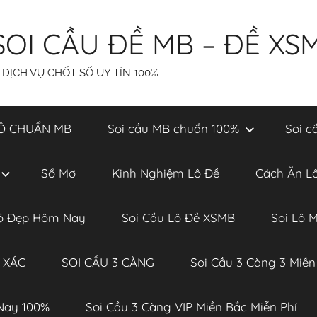
SOI CẦU ĐỀ MB – ĐỀ X
ỊCH VỤ CHỐT SỐ UY TÍN 100%
LÔ CHUẨN MB
Soi cầu MB chuẩn 100%
Soi c
Sổ Mơ
Kinh Nghiệm Lô Đề
Cách Ăn L
ô Đẹp Hôm Nay
Soi Cầu Lô Đề XSMB
Soi Lô 
H XÁC
SOI CẦU 3 CÀNG
Soi Cầu 3 Càng 3 Miền
Nay 100%
Soi Cầu 3 Càng VIP Miền Bắc Miễn Phí