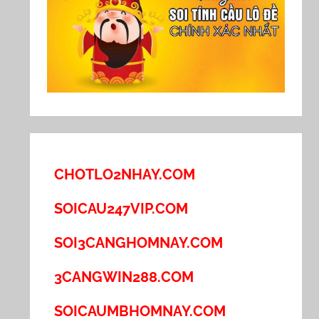
CHOTLO2NHAY.COM
SOICAU247VIP.COM
SOI3CANGHOMNAY.COM
3CANGWIN288.COM
SOICAUMBHOMNAY.COM