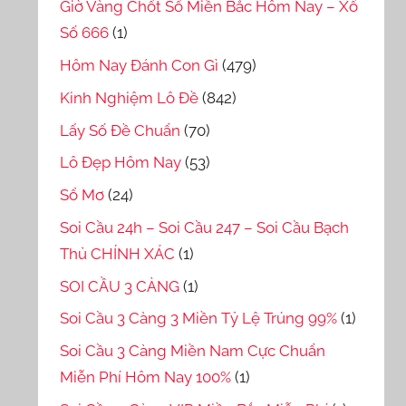
Giờ Vàng Chốt Số Miền Bắc Hôm Nay – Xổ
Số 666
(1)
Hôm Nay Đánh Con Gì
(479)
Kinh Nghiệm Lô Đề
(842)
Lấy Số Đề Chuẩn
(70)
Lô Đẹp Hôm Nay
(53)
Sổ Mơ
(24)
Soi Cầu 24h – Soi Cầu 247 – Soi Cầu Bạch
Thủ CHÍNH XÁC
(1)
SOI CẦU 3 CÀNG
(1)
Soi Cầu 3 Càng 3 Miền Tỷ Lệ Trúng 99%
(1)
Soi Cầu 3 Càng Miền Nam Cực Chuẩn
Miễn Phí Hôm Nay 100%
(1)