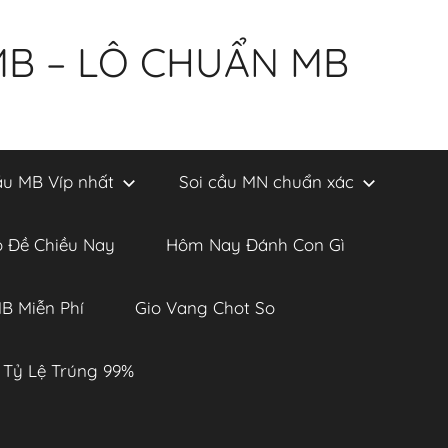
SMB – LÔ CHUẨN MB
ầu MB Víp nhất
Soi cầu MN chuẩn xác
ô Đề Chiều Nay
Hôm Nay Đánh Con Gì
MB Miễn Phí
Gio Vang Chot So
 Tỷ Lệ Trúng 99%