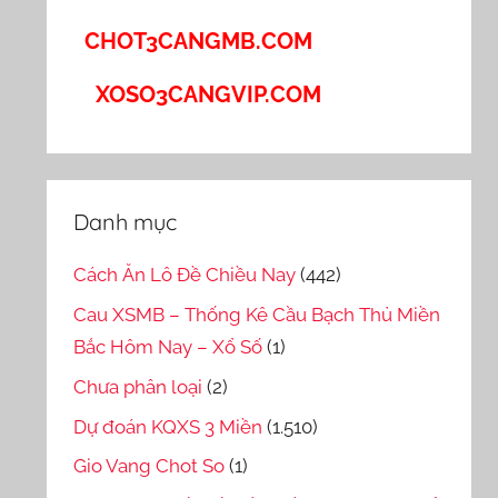
CHOT3CANGMB.COM
XOSO3CANGVIP.COM
Danh mục
Cách Ăn Lô Đề Chiều Nay
(442)
Cau XSMB – Thống Kê Cầu Bạch Thủ Miền
Bắc Hôm Nay – Xổ Số
(1)
Chưa phân loại
(2)
Dự đoán KQXS 3 Miền
(1.510)
Gio Vang Chot So
(1)