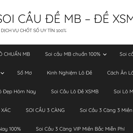
SOI CẦU ĐỀ MB – ĐỀ X
ỊCH VỤ CHỐT SỐ UY TÍN 100%
LÔ CHUẨN MB
Soi cầu MB chuẩn 100%
Soi c
Sổ Mơ
Kinh Nghiệm Lô Đề
Cách Ăn L
ô Đẹp Hôm Nay
Soi Cầu Lô Đề XSMB
Soi Lô 
H XÁC
SOI CẦU 3 CÀNG
Soi Cầu 3 Càng 3 Miền
Nay 100%
Soi Cầu 3 Càng VIP Miền Bắc Miễn Phí