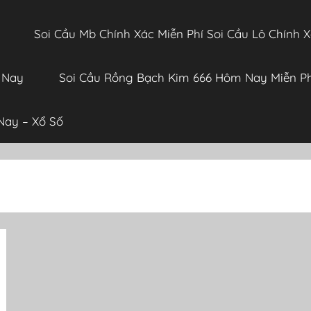
Soi Cầu Mb Chính Xác Miễn Phí Soi Cầu Lô Chính 
 Nay
Soi Cầu Rồng Bạch Kim 666 Hôm Nay Miễn Ph
Nay – Xổ Số