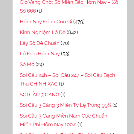
Giờ Vàng Chốt Số Miền Bắc Hôm Nay – Xổ
Số 666
(1)
Hôm Nay Đánh Con Gì
(479)
Kinh Nghiệm Lô Đề
(842)
Lấy Số Đề Chuẩn
(70)
Lô Đẹp Hôm Nay
(53)
Sổ Mơ
(24)
Soi Cầu 24h – Soi Cầu 247 – Soi Cầu Bạch
Thủ CHÍNH XÁC
(1)
SOI CẦU 3 CÀNG
(1)
Soi Cầu 3 Càng 3 Miền Tỷ Lệ Trúng 99%
(1)
Soi Cầu 3 Càng Miền Nam Cực Chuẩn
Miễn Phí Hôm Nay 100%
(1)