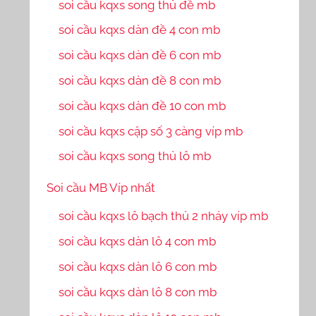
soi cầu kqxs song thủ đề mb
soi cầu kqxs dàn đề 4 con mb
soi cầu kqxs dàn đề 6 con mb
soi cầu kqxs dàn đề 8 con mb
soi cầu kqxs dàn đề 10 con mb
soi cầu kqxs cặp số 3 càng víp mb
soi cầu kqxs song thủ lô mb
Soi cầu MB Víp nhất
soi cầu kqxs lô bạch thủ 2 nháy víp mb
soi cầu kqxs dàn lô 4 con mb
soi cầu kqxs dàn lô 6 con mb
soi cầu kqxs dàn lô 8 con mb